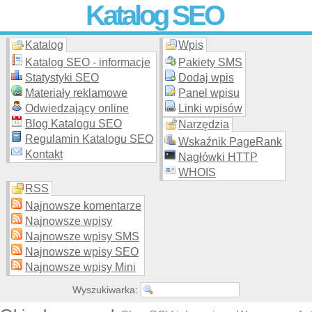
Katalog SEO
Katalog
Wpis
Skuteczna i
etyczna
promocja stron WWW –
dodaj stronę
do
moderowanego katalogu za darmo!
Katalog SEO - informacje
Pakiety SMS
Statystyki SEO
Dodaj wpis
Materiały reklamowe
Panel wpisu
Odwiedzający online
Linki wpisów
Blog Katalogu SEO
Narzędzia
Regulamin Katalogu SEO
Wskaźnik PageRank
Kontakt
Nagłówki HTTP
WHOIS
RSS
Najnowsze komentarze
Najnowsze wpisy
Najnowsze wpisy SMS
Najnowsze wpisy SEO
Najnowsze wpisy Mini
Wyszukiwarka: