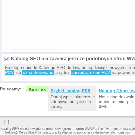
Katalog SEO nie zawiera jeszcze podobnych stron W
Każdego dnia do Katalogu SEO dodawane są dzisiątki nowych str
PCV
lub
okna drewniane
, czy też
sprzedaż okien PCV
na pewno ró
Polecamy:
Kup link
Szybki katalog PR5
Hosting Obrazkó
Dodaj wpis i skutecznie
Hotlinking dozwolo
zdobywaj pozycję dla
maks. rozmiar plik
strony!
9MB
↑↑↑
Katalog SEO nie odpowiada za treść zewnętrznych stron WWW ani linków sponsorowanych
(reklam). Wszystkie linki, opisy, grafiki/zdjęcia do pobrania są darmowe, ale mogą być