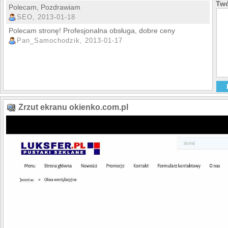
Twó
Polecam, Pozdrawiam
SEO, 2013-01-18
Polecam stronę! Profesjonalna obsługa, dobre ceny
Pan_Samochodzik, 2013-01-17
Zrzut ekranu okienko.com.pl