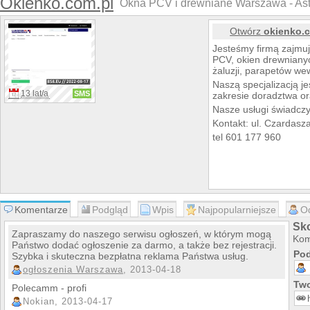
Okienko.com.pl
Okna PCV i drewniane Warszawa - Astr
Otwórz
okienko.
Jesteśmy firmą zajmu
PCV, okien drewnianyc
żaluzji, parapetów we
Naszą specjalizacją j
13 lat/a
SMS
zakresie doradztwa o
Nasze usługi świadczy
Kontakt: ul. Czardas
tel 601 177 960
Komentarze
Podgląd
Wpis
Najpopularniejsze
O
Sk
Zapraszamy do naszego serwisu ogłoszeń, w którym mogą
Kom
Państwo dodać ogłoszenie za darmo, a także bez rejestracji.
Pod
Szybka i skuteczna bezpłatna reklama Państwa usług.
ogłoszenia Warszawa
, 2013-04-18
Two
Polecamm - profi
Nokian, 2013-04-17