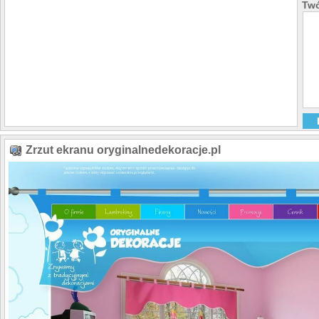
Twó
Zrzut ekranu oryginalnedekoracje.pl