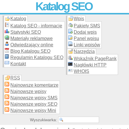
Katalog SEO
Katalog
Wpis
Skuteczna i
etyczna
promocja stron WWW –
dodaj stronę
do
moderowanego katalogu za darmo!
Katalog SEO - informacje
Pakiety SMS
Statystyki SEO
Dodaj wpis
Materiały reklamowe
Panel wpisu
Odwiedzający online
Linki wpisów
Blog Katalogu SEO
Narzędzia
Regulamin Katalogu SEO
Wskaźnik PageRank
Kontakt
Nagłówki HTTP
WHOIS
RSS
Najnowsze komentarze
Najnowsze wpisy
Najnowsze wpisy SMS
Najnowsze wpisy SEO
Najnowsze wpisy Mini
Wyszukiwarka: