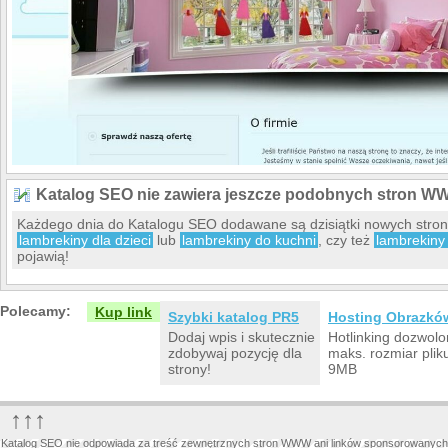
Katalog SEO nie zawiera jeszcze podobnych stron W
Każdego dnia do Katalogu SEO dodawane są dzisiątki nowych stro
lambrekiny dla dzieci
lub
lambrekiny do kuchni
, czy też
lambrekiny
pojawią!
Polecamy:
Kup link
Szybki katalog PR5
Hosting Obrazkó
Dodaj wpis i skutecznie
Hotlinking dozwolo
zdobywaj pozycję dla
maks. rozmiar plik
strony!
9MB
↑↑↑
Katalog SEO nie odpowiada za treść zewnętrznych stron WWW ani linków sponsorowanych