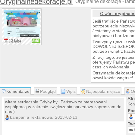
Oryginalnedekoracje.pl
Oryginalne dekoracje - lambr
Otwórz
oryginaln
Jeśli trafiliście Państ
potrzebujecie niezwykł
Jesteśmy w stanie spe
nietypowe i bardzo am
13 lat/a
SMS
Tworzymy ręcznie wyk
DOWOLNEJ SZEROKOŚC
potrzeb i wnętrz każd
Z racji tego, że jes
oferujemy Państwu per
czas ich wykonania.
Otrzymacie
dekoracj
ożywi każde wnętrze!
Nasza specjalność to:
LAMBREKINY 
Komentarze
Podgląd
Wpis
Najpopularniejsze
O
Sko
LAMBREKINY
witam serdecznie.Gdyby byli Państwo zainteresowani
Kom
współpracą w zakresie zwiększenia sprzedaży zapraszam do
TWORZYMY BY SPR
Pod
nas:)
kampania reklamowa
, 2013-02-13
Two