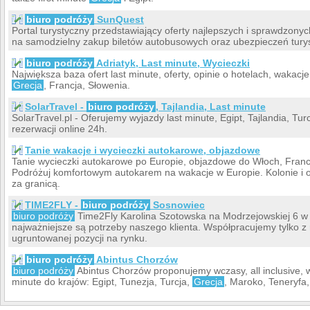
biuro podróży
SunQuest
Portal turystyczny przedstawiający oferty najlepszych i sprawdzonyc
na samodzielny zakup biletów autobusowych oraz ubezpieczeń turys
biuro podróży
Adriatyk, Last minute, Wycieczki
Największa baza ofert last minute, oferty, opinie o hotelach, wakacje
Grecja
, Francja, Słowenia.
SolarTravel -
biuro podróży
, Tajlandia, Last minute
SolarTravel.pl - Oferujemy wyjazdy last minute, Egipt, Tajlandia, T
rezerwacji online 24h.
Tanie wakacje i wycieczki autokarowe, objazdowe
Tanie wycieczki autokarowe po Europie, objazdowe do Włoch, Fran
Podróżuj komfortowym autokarem na wakacje w Europie. Kolonie i ob
za granicą.
TIME2FLY -
biuro podróży
Sosnowiec
biuro podróży
Time2Fly Karolina Szotowska na Modrzejowskiej 6 w
najważniejsze są potrzeby naszego klienta. Współpracujemy tylko
ugruntowanej pozycji na rynku.
biuro podróży
Abintus Chorzów
biuro podróży
Abintus Chorzów proponujemy wczasy, all inclusive, 
minute do krajów: Egipt, Tunezja, Turcja,
Grecja
, Maroko, Teneryfa