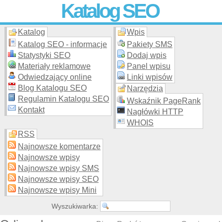
Katalog SEO
Katalog
Wpis
Skuteczna i
etyczna
promocja stron WWW –
dodaj stronę
do
moderowanego katalogu za darmo!
Katalog SEO - informacje
Pakiety SMS
Statystyki SEO
Dodaj wpis
Materiały reklamowe
Panel wpisu
Odwiedzający online
Linki wpisów
Blog Katalogu SEO
Narzędzia
Regulamin Katalogu SEO
Wskaźnik PageRank
Kontakt
Nagłówki HTTP
WHOIS
RSS
Najnowsze komentarze
Najnowsze wpisy
Najnowsze wpisy SMS
Najnowsze wpisy SEO
Najnowsze wpisy Mini
Wyszukiwarka: