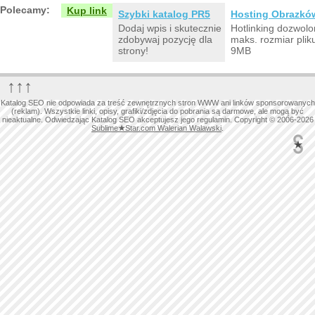
Polecamy:
Kup link
Szybki katalog PR5
Hosting Obrazkó
Dodaj wpis i skutecznie
Hotlinking dozwolo
zdobywaj pozycję dla
maks. rozmiar plik
strony!
9MB
↑↑↑
Katalog SEO nie odpowiada za treść zewnętrznych stron WWW ani linków sponsorowanych
(reklam). Wszystkie linki, opisy, grafiki/zdjęcia do pobrania są darmowe, ale mogą być
nieaktualne. Odwiedzając Katalog SEO akceptujesz jego regulamin. Copyright © 2006-2026
Sublime
★
Star.com Walerian Walawski
.