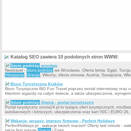
Katalog SEO zawiera 10 podobnych stron WWW:
biuro podróży
wrocław
Neotravel -
biuro podróży
we Wrocławiu. Oferta letnia: Egipt, Turcja
Hiszpania
,
Grecja
, Włochy; oferta zimowa: Austria, Szwajcaria, Wł
Biuro Turystyczne Kraków
Biuro Turystyczne BiG Fun Travel poprzez wortal internetowy oraz o
klientom wyjazdy na całym świecie, a także ubezpieczenia, wynajem p
biuro podróży
Omnia - portal turystyczny
Portal turystyczny omnia24.pl to tysiące ofert turystycznych, możliw
autokarowych i lotniczych, ubezpieczenia oraz kart ISIC i EURO 26, n
Wakacje, wczasy, imprezy firmowe - Perfect Holidays
PerfectHolidays.pl - wakacje twoich marzeń! Oferty last minute - wak
także first minute
Grecja
i Egipt.