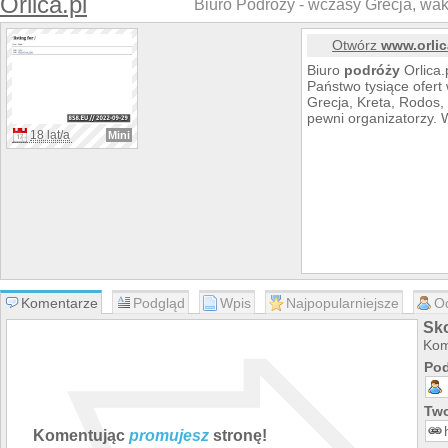
Orlica.pl
Biuro Podróży - wczasy Grecja, wak
Otwórz
www.orlic
Biuro
podróży
Orlica.
Państwo tysiące ofert 
Grecja, Kreta, Rodos, 
pewni organizatorzy. W
18 lat/a
Mini
Komentarze
Podgląd
Wpis
Najpopularniejsze
O
Sko
Kom
Pod
Two
Komentując
promujesz
stronę!