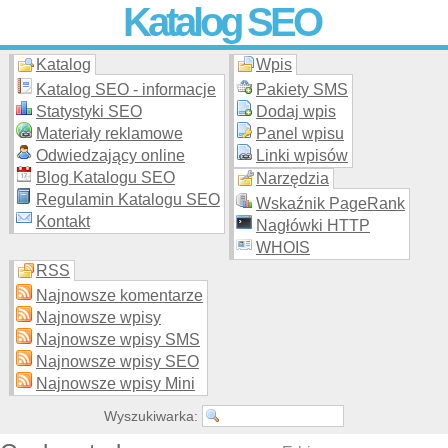
Katalog SEO
Katalog
Wpis
Skuteczna i
etyczna
promocja stron WWW –
dodaj stronę
do
moderowanego katalogu za darmo!
Katalog SEO - informacje
Pakiety SMS
Statystyki SEO
Dodaj wpis
Materiały reklamowe
Panel wpisu
Odwiedzający online
Linki wpisów
Blog Katalogu SEO
Narzędzia
Regulamin Katalogu SEO
Wskaźnik PageRank
Kontakt
Nagłówki HTTP
WHOIS
RSS
Najnowsze komentarze
Najnowsze wpisy
Najnowsze wpisy SMS
Najnowsze wpisy SEO
Najnowsze wpisy Mini
Wyszukiwarka: