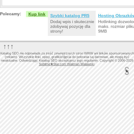
Polecamy:
Kup link
Szybki katalog PR5
Hosting Obrazkó
Dodaj wpis i skutecznie
Hotlinking dozwolo
zdobywaj pozycję dla
maks. rozmiar plik
strony!
9MB
↑↑↑
Katalog SEO nie odpowiada za treść zewnętrznych stron WWW ani linków sponsorowanych
(reklam). Wszystkie linki, opisy, grafiki/zdjęcia do pobrania są darmowe, ale mogą być
nieaktualne. Odwiedzając Katalog SEO akceptujesz jego regulamin. Copyright © 2006-2026
Sublime
★
Star.com Walerian Walawski
.