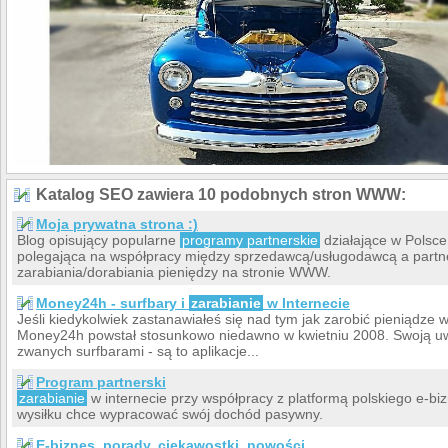
Katalog SEO zawiera 10 podobnych stron WWW:
Moja prywatna strona :)
Blog opisujący popularne
programy partnerskie
działające w Polsce
polegająca na współpracy między sprzedawcą/usługodawcą a partn
zarabiania/dorabiania pieniędzy na stronie WWW.
Money24h - surfbary i
zarabianie
w Internecie
Jeśli kiedykolwiek zastanawiałeś się nad tym jak zarobić pieniądze w 
Money24h powstał stosunkowo niedawno w kwietniu 2008. Swoją 
zwanych surfbarami - są to aplikacje...
Program partnerski
zarabianie
w internecie przy współpracy z platformą polskiego e-bi
wysiłku chce wypracować swój dochód pasywny.
E-biznes, porady, ciekawostki, nowości