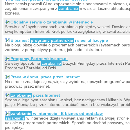
Nasz serwis pozwoli Ci na zapoznanie się z podstawami e-biznesu, 
zagadnieniami związanymi z
zarabianie
m w sieci. Liczne aktualizac
biznesu.
Oficjalny serwis o zarabianiu w internecie
Serwis o różnych sposobach zarabiania pieniędzy w sieci. Dowiedz 
swój komputer i Internet. Krok po kroku zagłębisz się w świat zarabi
E-biznes:
programy partnerskie
i sieci afiliacyjne
Na blogu piszę głównie o programach partnerskich (systemach partner
zarówno z perspektywy partnera, jak i administratora.
Programy-Partnerskie.com.pl
Świetny Sposób na
zarabianie
Dużych Pieniędzy przez Internet i P
Programy i Zarabiaj od Dziś.
Praca w domu, praca przez internet
Na stronie znajduje się największy wybór najlepszych programów pa
pracować przez internet.
zarabianie
przez Internet
Strona o legalnym zarabianiu w sieci, bez naciągactwa i klikania. W
pasje. Pieniądze przez internet zarabiać można bez większych pro
zarabianie
w internecie - E-biznes od podstaw
zarabianie
w internecie dzięki wyświetlaniu reklam na twojej stroni
udziale w programach partnerskich. Sposób na dochód pasywny, za
pieniędzy...