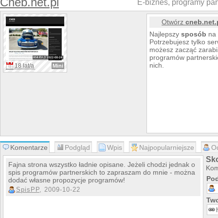
Cneb.net.pl
E-biznes, programy part
Otwórz
cneb.net.
Najlepszy
sposób
na 
Potrzebujesz tylko ser
możesz zacząć zarabia
programów partnerskic
nich.
18 lat/a
Mini
Komentarze
Podgląd
Wpis
Najpopularniejsze
O
Sko
Fajna strona wszystko ładnie opisane. Jeżeli chodzi jednak o
Kom
spis programów partnerskich to zapraszam do mnie - można
Pod
dodać własne propozycje programów!
SpisPP
, 2009-10-22
Two