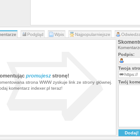
➯
entarze
Podgląd
Wpis
Najpopularniejsze
Odwiedza
Skomentu
Komentarze
Podpis:
Twoja st
omentując
promujesz
stronę!
Twój kome
omentowana strona WWW zyskuje link ze strony głównej.
daj komentarz indexer.pl teraz!