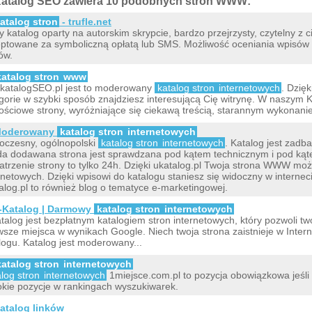
atalog SEO zawiera 10 podobnych stron WWW:
atalog stron
- trufle.net
 katalog oparty na autorskim skrypcie, bardzo przejrzysty, czytelny 
ptowane za symboliczną opłatą lub SMS. Możliwość oceniania wpisów
ów.
katalog stron
www
katalogSEO.pl jest to moderowany
katalog stron
internetowych
. Dzięk
gorie w szybki sposób znajdziesz interesującą Cię witrynę. W naszym 
ościowe strony, wyróżniające się ciekawą treścią, starannym wykonan
oderowany
katalog stron
internetowych
czesny, ogólnopolski
katalog stron
internetowych
. Katalog jest zadb
a dodawana strona jest sprawdzana pod kątem technicznym i pod kąt
atrzenie strony to tylko 24h. Dzięki ukatalog.pl Twoja strona WWW może
rnetowych. Dzięki wpisowi do katalogu staniesz się widoczny w interneci
alog.pl to również blog o tematyce e-marketingowej.
-Katalog | Darmowy
katalog stron
internetowych
talog jest bezpłatnym katalogiem stron internetowych, który pozwoli two
wsze miejsca w wynikach Google. Niech twoja strona zaistnieje w Intern
logu. Katalog jest moderowany...
katalog stron
internetowych
alog stron
internetowych
1miejsce.com.pl to pozycja obowiązkowa jeśli 
kie pozycje w rankingach wyszukiwarek.
atalog linków