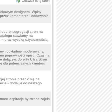
Odśwież listę stron
z ciekawym designem. Wpisy
 przez komentarze i oddawanie
i dobrej segregacji stron na
Katalogu stawiamy na
iem oraz wysoką użytecznością.
any i dokładnie moderowany.
em poprawności opisu. Czas na
 dołączyć do elity Ultra Stron
e dla potencjalnych klientów.
jej stronie przebić się na
ecie - dodaj ją do naszego
masz aspiracje by strona zajęła