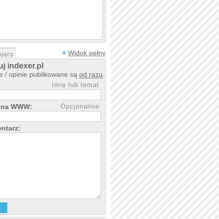
Widok pełny
jący
j indexer.pl
 / opinie publikowane są
od razu
.
Imię lub temat
rona WWW:
Opcjonalnie
ntarz: