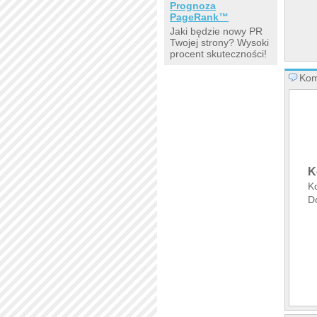
Prognoza
PageRank™
Jaki będzie nowy PR
Twojej strony? Wysoki
procent skuteczności!
Kom
K
K
Do