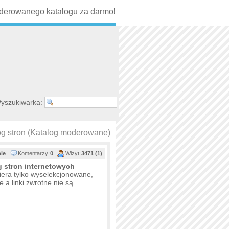
erowanego katalogu za darmo!
yszukiwarka:
g stron (
Katalog moderowane
)
nie
Komentarzy:
0
Wizyt:
3471 (1)
g
stron
internetowych
iera tylko wyselekcjonowane,
a linki zwrotne nie są