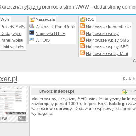
Skuteczna i
etyczna
promocja stron WWW –
dodaj stronę
do mod
Wpis
Narzędzia
RSS
Pakiety SMS
Wskaźnik PageRank
Najnowsze komentarze
Dodaj wpis
Nagłówki HTTP
Najnowsze wpisy
Panel wpisu
WHOIS
Najnowsze wpisy SMS
Linki wpisów
Najnowsze wpisy SEO
Najnowsze wpisy Mini
W
xer.pl
Katalo
Otwórz
indexer.pl
SSL:
Moderowany, przyjazny SEO, wielotematyczny
katalo
zawierający ponad 1300 kategorii. Baza
katalog
u zaw
wartościowe
serwisy
. Dodawanie wpisów jest darmowe 
wymagane.
lat/a
Mini