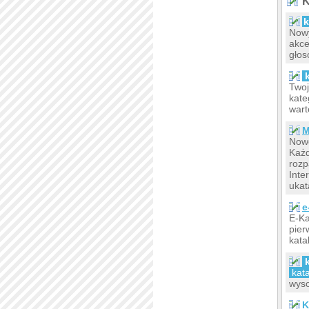
K
k
Nowy
akce
głos
Twoj
kate
wart
M
Nowo
Każd
rozp
Inte
ukat
e
E-Ka
pier
kata
kat
wyso
K