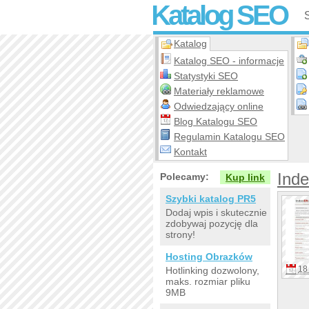
Katalog SEO
Katalog
Katalog SEO - informacje
Statystyki SEO
Materiały reklamowe
Odwiedzający online
Blog Katalogu SEO
Regulamin Katalogu SEO
Kontakt
Inde
Polecamy:
Kup link
Szybki katalog PR5
Dodaj wpis i skutecznie
zdobywaj pozycję dla
strony!
Hosting Obrazków
18 
Hotlinking dozwolony,
maks. rozmiar pliku
9MB