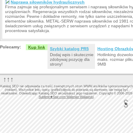
Naprawa siłowników hydraulicznych
Firma zajmuje się profesjonalnym serwisem i naprawą siłowników h
urządzeniach. Regeneracja wszystkich rodzai siłowników, niezależni
rozmiarów. Pewne i dokładne remonty, nie tylko same uszczelnien
elementów siłownika. METAL-SERW naprawa siłowników od 1981 rok
świadczeniem usług związanych z serwisem urządzeń z napędami hy
procentowa satysfakcja.
Polecamy:
Kup link
Szybki katalog PR5
Hosting Obrazkó
Dodaj wpis i skutecznie
Hotlinking dozwolo
zdobywaj pozycję dla
maks. rozmiar plik
strony!
9MB
↑↑↑
Katalog SEO nie odpowiada za treść zewnętrznych stron WWW ani linków sponsorowanych
(reklam). Wszystkie linki, opisy, grafiki/zdjęcia do pobrania są darmowe, ale mogą być
nieaktualne. Odwiedzając Katalog SEO akceptujesz jego regulamin. Copyright © 2006-2026
Sublime
★
Star.com Walerian Walawski
.