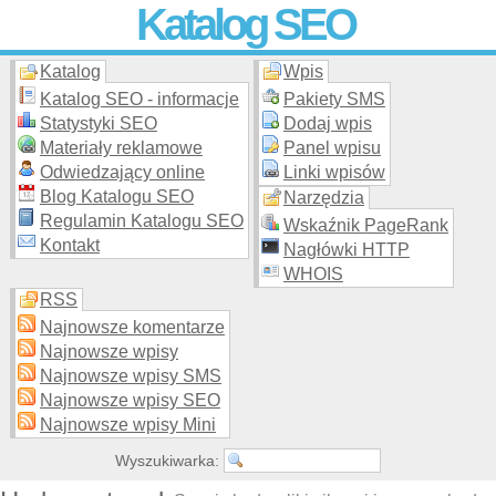
Katalog SEO
Katalog
Wpis
Skuteczna i
etyczna
promocja stron WWW –
dodaj stronę
do
moderowanego katalogu za darmo!
Katalog SEO - informacje
Pakiety SMS
Statystyki SEO
Dodaj wpis
Materiały reklamowe
Panel wpisu
Odwiedzający online
Linki wpisów
Blog Katalogu SEO
Narzędzia
Regulamin Katalogu SEO
Wskaźnik PageRank
Kontakt
Nagłówki HTTP
WHOIS
RSS
Najnowsze komentarze
Najnowsze wpisy
Najnowsze wpisy SMS
Najnowsze wpisy SEO
Najnowsze wpisy Mini
Wyszukiwarka: