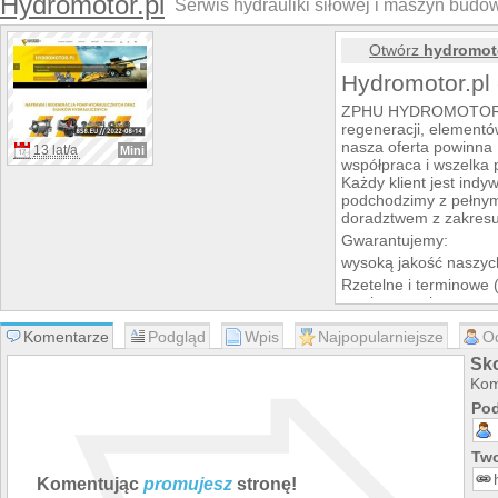
Hydromotor.pl
Serwis hydrauliki siłowej i maszyn budo
Otwórz
hydromoto
Hydromotor.pl
ZPHU HYDROMOTOR - S
regeneracji, elementó
nasza oferta powinna 
13 lat/a
Mini
współpraca i wszelka p
Każdy klient jest ind
podchodzimy z pełny
doradztwem z zakresu
Gwarantujemy:
wysoką jakość naszyc
Rzetelne i terminowe 
powierzonych nam real
Konkurencyjne ceny; 
Komentarze
Podgląd
Wpis
Najpopularniejsze
O
ustalamy indywidualni
ponieważ negocjacja 
Sk
warunków współpracy 
Kom
Dogodne terminy i war
Pod
potrzeb i możliwości 
Sprawny serwis gwara
Two
wykonywanych napra
Bezproblemowe załatw
Komentując
promujesz
stronę!