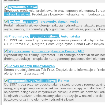
hydraulika siłowa
Sprzedaż, produkcja, projektowanie oraz naprawy elementów i urz
hydraulika siłowa
. Produkcja siłowników hydraulicznych, budowa zas
hydraulika siłowa
- przewody, złączki, węże
Portal hydrauliki siłowej oferuje: zakucia hydrauliczne, złączki, prze
węże, zawory, manometry, płyty gumowe, rozdzielcze, pompy, siłown
Pneumatyka,
hydraulika siłowa
, Automatyka
Od 1999 roku świadczymy usługi w zakresie pneumatyki i hydrauliki 
C.P.P. Prema S.A., Norgren, Festo, Argo-hytos, Ponar i wiele innych
Wyposażenie jachtów i żaglowców Pascal QAC
Wychodzimy się z firmy "Hydroster". Od samego początku działalnośc
drobną produkcję - skupia się na regeneracji podzespołów i elementó
Serwis maszyn budowlanych
Strona przedsiębiorstwa Tok-Frez. Znajdziecie tu informacje o firmie 
ofertę firmy... Zapraszamy!
regeneracja hydrauliki siłowej
Rolmet
Od 1997 r. bez przerwy udoskonalamy swoje procesy regeneracyjne
usług, aby wyjść naprzeciw oczekiwaniom wymagających klientów. 
najnowsze osiągnięcia w hydraulice siłowej, a wszelkie nowości i o
kolejnych urządzeń umieszczamy jako propozycję w naszej ofercie
tłoczkowe oraz inne elementy hydrauliki siłowej.