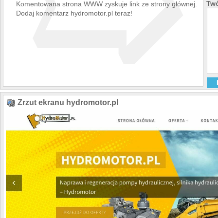
➯
dotyczących usług wy
Twó
Komentowana strona WWW zyskuje link ze strony głównej.
Realizację usług serw
Dodaj komentarz hydromotor.pl teraz!
pogwarancyjnych oraz 
bieżących remontów l
naszej firmie, jak i na
Możliwie najkrótszy t
Pomoc i doradztwo w 
hydrauliki siłowej,
Każdorazowe, polubown
spornych, wynikającyc
eksploatacji maszyn i
Opinie:
Zrzut ekranu hydromotor.pl
Bardzo dobra wspó
-- Andrzej Kołodzie