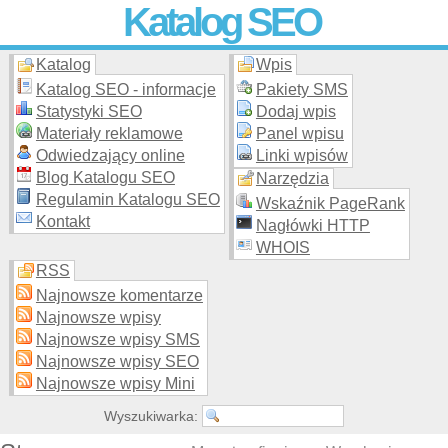
Katalog SEO
Katalog
Wpis
Skuteczna i
etyczna
promocja stron WWW –
dodaj stronę
do
moderowanego katalogu za darmo!
Katalog SEO - informacje
Pakiety SMS
Statystyki SEO
Dodaj wpis
Materiały reklamowe
Panel wpisu
Odwiedzający online
Linki wpisów
Blog Katalogu SEO
Narzędzia
Regulamin Katalogu SEO
Wskaźnik PageRank
Kontakt
Nagłówki HTTP
WHOIS
RSS
Najnowsze komentarze
Najnowsze wpisy
Najnowsze wpisy SMS
Najnowsze wpisy SEO
Najnowsze wpisy Mini
Wyszukiwarka: