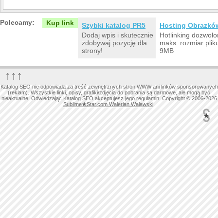
Polecamy:
Kup link
Szybki katalog PR5
Hosting Obrazkó
Dodaj wpis i skutecznie
Hotlinking dozwolo
zdobywaj pozycję dla
maks. rozmiar plik
strony!
9MB
↑↑↑
Katalog SEO nie odpowiada za treść zewnętrznych stron WWW ani linków sponsorowanych
(reklam). Wszystkie linki, opisy, grafiki/zdjęcia do pobrania są darmowe, ale mogą być
nieaktualne. Odwiedzając Katalog SEO akceptujesz jego regulamin. Copyright © 2006-2026
Sublime
★
Star.com Walerian Walawski
.