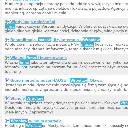
Hunters jako agencja ochrony posiada oddziały w większych miastach
mienia, inkaso, sprzątanie obiektów i lokalizacja pojazdów. Agencja
monitoring, ochrona osób i mienia
Windykacja należności
firma
windykacyjna Verbum windykacja. W ofercie: odzyskiwanie dł
giełda długów, giełda wierzytelności, ściąganie długów, windykacja n
Rehabilitacja,
masaż
, fizykoterapia -
Wrocław
W ofercie m.in: rehabilitacja metodą PNF,
masaż
(leczniczy, relaksa
odchudzający, drenaż limfatyczny), terapia tkanek miękkich, kinezy
Własna
firma
i inwestowanie
Własna
firma
jako alternatywa dla etatu i inwestowanie na rynku nie
tematów poruszanych na naszym forum. Jeśli chcesz założyć własną 
tę stronę.
Biuro nieruchomości HAUSE -
Wrocław
, Oława
Jesteśmy młodą, dynamicznie rozwijającą się firmą zajmującą się 
nieruchomościami. Zapraszamy do zapoznania się z naszymi oferta
Stancje
Wrocław
W portalu znajdziesz strony dotyczące polskich miast - Kraków,
Wro
Dostępne tematy to turystyka, zabytki, praca, nieruchomości, samoc
wiele innych. Zapraszamy!
Wrocław
w moim aparacie
Fotoblog o
Wrocław
iu. Mosty, kładki, kamienice, pomniki, kościoły i 