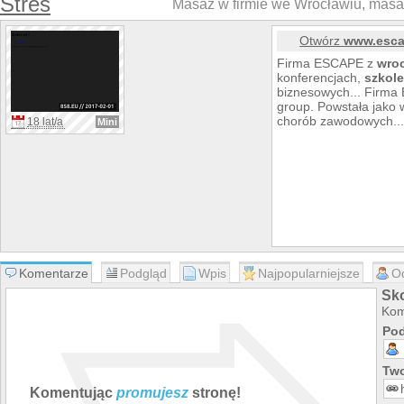
Stres
Masaż w firmie we Wrocławiu, masaż
Otwórz
www.esca
Firma ESCAPE z
wro
konferencjach,
szkole
biznesowych... Firma
group. Powstała jako 
chorób zawodowych..
18 lat/a
Mini
Komentarze
Podgląd
Wpis
Najpopularniejsze
O
Sk
Kom
Pod
Two
Komentując
promujesz
stronę!