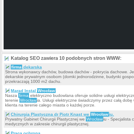
Katalog SEO zawiera 10 podobnych stron WWW:
firma
dekarska
Strona wykonawcy dachów, budowa dachów - pokrycia dachowe. Jes
dekarskie prywatnym osobom (domki jednorodzinne, budynki gospoda
przekraczają 1000 m2 dachu.
Marad Instal
Wrocław
Nasza
firma
elektryczno budowlana oferuje solidne usługi elektry
terenie
Wrocław
ia. Usługi elektryczne świadczymy przez całą dobę 
klienta na terenie całego miasta o każdej porze.
Chirurgia Plastyczna dr Piotr Knast we
Wrocław
iu.
Prywatny Gabinet Chirurgii Plastycznej we
Wrocław
iu - Specjalista 
medycznych w zakresie chirurgii plastycznej.
Praca ochrona