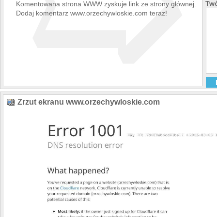
➯
Twó
Komentowana strona WWW zyskuje link ze strony głównej.
Dodaj komentarz www.orzechywloskie.com teraz!
Zrzut ekranu www.orzechywloskie.com