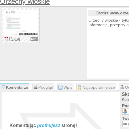
Orzechy włoskie
Otwórz
www.orze
Orzechy włoskie - tyl
Informacje, przepisy o
18 lat/a
Mini
Komentarze
Podgląd
Wpis
Najpopularniejsze
O
Sk
Kom
Pod
Two
Komentując
promujesz
stronę!