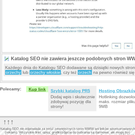
Katalog SEO nie zawiera jeszcze podobnych stron W
Każdego dnia do Katalogu SEO dodawane są dzisiątki nowych stro
orzechy
lub
orzechy włoskie
, czy też
orzech
na pewno również się 
Polecamy:
Kup link
Szybki katalog PR5
Hosting Obrazkó
Dodaj wpis i skutecznie
Hotlinking dozwolo
zdobywaj pozycję dla
maks. rozmiar plik
strony!
9MB
↑↑↑
Katalog SEO nie odpowiada za treść zewnętrznych stron WWW ani linków sponsorowanych
(reklam). Wszystkie linki, opisy, grafiki/zdjęcia do pobrania są darmowe, ale mogą być