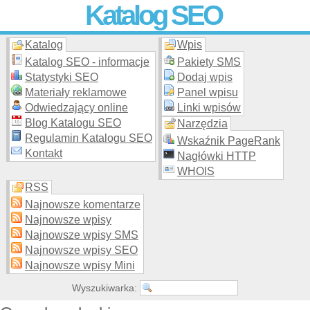
Katalog SEO
Katalog
Wpis
Skuteczna i
etyczna
promocja stron WWW –
dodaj stronę
do
moderowanego katalogu za darmo!
Katalog SEO - informacje
Pakiety SMS
Statystyki SEO
Dodaj wpis
Materiały reklamowe
Panel wpisu
Odwiedzający online
Linki wpisów
Blog Katalogu SEO
Narzędzia
Regulamin Katalogu SEO
Wskaźnik PageRank
Kontakt
Nagłówki HTTP
WHOIS
RSS
Najnowsze komentarze
Najnowsze wpisy
Najnowsze wpisy SMS
Najnowsze wpisy SEO
Najnowsze wpisy Mini
Wyszukiwarka: