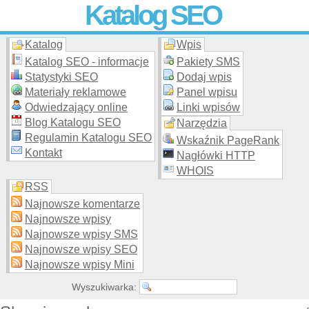
Katalog SEO
Katalog
Wpis
Skuteczna i
etyczna
promocja stron WWW –
dodaj stronę
do
moderowanego katalogu za darmo!
Katalog SEO - informacje
Pakiety SMS
Statystyki SEO
Dodaj wpis
Materiały reklamowe
Panel wpisu
Odwiedzający online
Linki wpisów
Blog Katalogu SEO
Narzędzia
Regulamin Katalogu SEO
Wskaźnik PageRank
Kontakt
Nagłówki HTTP
WHOIS
RSS
Najnowsze komentarze
Najnowsze wpisy
Najnowsze wpisy SMS
Najnowsze wpisy SEO
Najnowsze wpisy Mini
Wyszukiwarka: