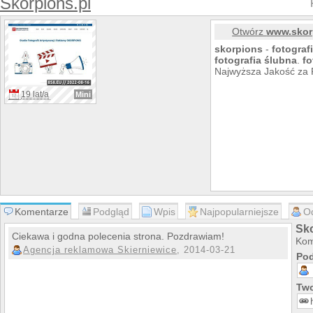
Skorpions.pl
Otwórz
www.skor
skorpions
-
fotograf
fotograf
ia
ślubna
.
fo
Najwyższa Jakość za
19 lat/a
Mini
Komentarze
Podgląd
Wpis
Najpopularniejsze
O
Sk
Ciekawa i godna polecenia strona. Pozdrawiam!
Kom
Agencja reklamowa Skierniewice
, 2014-03-21
Pod
Two