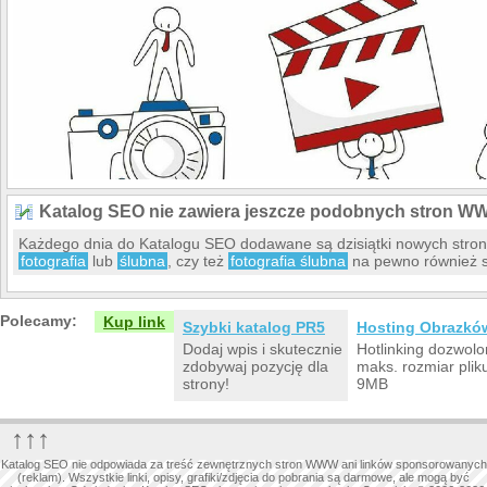
Katalog SEO nie zawiera jeszcze podobnych stron W
Każdego dnia do Katalogu SEO dodawane są dzisiątki nowych stro
fotografia
lub
ślubna
, czy też
fotografia ślubna
na pewno również s
Polecamy:
Kup link
Szybki katalog PR5
Hosting Obrazkó
Dodaj wpis i skutecznie
Hotlinking dozwolo
zdobywaj pozycję dla
maks. rozmiar plik
strony!
9MB
↑↑↑
Katalog SEO nie odpowiada za treść zewnętrznych stron WWW ani linków sponsorowanych
(reklam). Wszystkie linki, opisy, grafiki/zdjęcia do pobrania są darmowe, ale mogą być