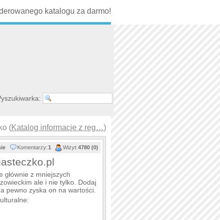
erowanego katalogu za darmo!
yszukiwarka:
ko (
Katalog informacje z reg…
)
nie
Komentarzy:
1
Wizyt:
4780 (0)
asteczko.pl
e głównie z mniejszych
wieckim ale i nie tylko. Dodaj
 na pewno zyska on na wartości.
lturalne: