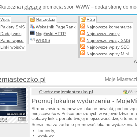
Skuteczna i
etyczna
promocja stron WWW –
dodaj stronę
do mod
Wpis
Narzędzia
RSS
Pakiety SMS
Wskaźnik PageRank
Najnowsze komentarze
Dodaj wpis
Nagłówki HTTP
Najnowsze wpisy
Panel wpisu
WHOIS
Najnowsze wpisy SMS
Linki wpisów
Najnowsze wpisy SEO
Najnowsze wpisy Mini
W
miasteczko.pl
Moje Miastecz
Otwórz
mojemiasteczko.pl
SSL:
Promuj lokalne wydarzenia - MojeMi
Strona zawiera najnowsze lokalne nowinki, pochodząc
miejscowość w Polsce położonych w województwie mazo
ciekawy link z portalu twojej miejscowość dzięki temu
lat/a
Mini
Serwis ma za zadanie promować lokalne wydarzenia ku
koncerty,
wystawy,