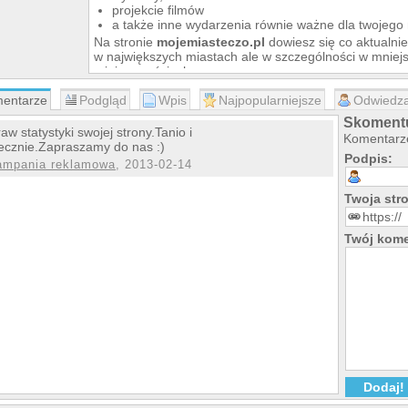
projekcie filmów
a także inne wydarzenia równie ważne dla twojego
Na stronie
mojemiasteczo.pl
dowiesz się co aktualnie 
w największych miastach ale w szczególności w mniej
miejscowościach.
Zapraszamy wszystkich do dzielenia się informacjami z
entarze
Podgląd
Wpis
Najpopularniejsze
Odwiedza
itp. Wystarczy się zarejestrować i można już dodawać 
swojej okolicy. Nic to nie kosztuje a daje wiele możli
Skomentu
aw statystyki swojej strony.Tanio i
Opinię użytkowników:
Komentarze
ecznie.Zapraszamy do nas :)
Bardzo fajny portal, mojemiasteczko.pl dużo ciekaw
Podpis:
ampania reklamowa
, 2013-02-14
polecam i pozdrawiam!
-- AnnaM
Twoja st
Twój kome