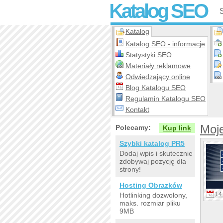
Katalog SEO
Katalog
Katalog SEO - informacje
Statystyki SEO
Materiały reklamowe
Odwiedzający online
Blog Katalogu SEO
Regulamin Katalogu SEO
Kontakt
Moje
Polecamy:
Kup link
Szybki katalog PR5
Dodaj wpis i skutecznie
zdobywaj pozycję dla
strony!
Hosting Obrazków
14 
Hotlinking dozwolony,
maks. rozmiar pliku
9MB