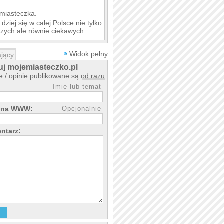
 miasteczka.
dziej się w całej Polsce nie tylko
szych ale równie ciekawych
 lokalnych portali miast, blogów
Widok pełny
jący
linki do ciekawych artykułów ze
wość promocji swojego miasteczka.
j mojemiasteczko.pl
 / opinie publikowane są
od razu
.
y nesów z mojej okolicy,
Imię lub temat
rona WWW:
Opcjonalnie
ntarz: