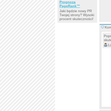
Prognoza
PageRank™
Jaki będzie nowy PR
Twojej strony? Wysoki
procent skuteczności!
Kom
Popr
skut
k