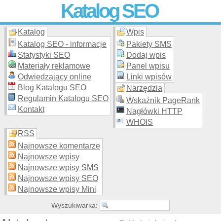
Katalog SEO
Katalog
Wpis
Skuteczna i
etyczna
promocja stron WWW –
dodaj stronę
do
moderowanego katalogu za darmo!
Katalog SEO - informacje
Pakiety SMS
Statystyki SEO
Dodaj wpis
Materiały reklamowe
Panel wpisu
Odwiedzający online
Linki wpisów
Blog Katalogu SEO
Narzędzia
Regulamin Katalogu SEO
Wskaźnik PageRank
Kontakt
Nagłówki HTTP
WHOIS
RSS
Najnowsze komentarze
Najnowsze wpisy
Najnowsze wpisy SMS
Najnowsze wpisy SEO
Najnowsze wpisy Mini
Wyszukiwarka: