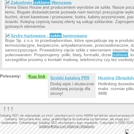
Zabudowy
szklane
Warszawa
Firma Glass House jest producentem wyrobów ze szkła. Nasze począt
temu. Bogate doświadczenie pozwala nam tworzyć precyzyjnie wy
kuchni, drzwi kasetowe i przesuwne, lustra, kabiny prysznicowe, p
ścianki. Kolejną częścią naszej oferty są usługi szklarskie. Zajmuj
gotowych elementów.
Szyby hartowane -
szkło
laminowane
Bojar Sp. z o.o. to przedsiębiorstwo, które specjalizuje się w produ
termoizolacyjne, bezpieczne, antywłamaniowe, przeciwsłoneczne, dź
samoczyszczące. Prowadzimy cięcie szkła z wierceniem otworów, fa
polerowaniem. Proponujemy: półki, blaty, formatki, drzwi
szklane
, 
szczegółów prosimy o kontakt mailowy, telefoniczny czy też osobisty 
Polecamy:
Kup link
Szybki katalog PR5
Hosting Obrazkó
Dodaj wpis i skutecznie
Hotlinking dozwolo
zdobywaj pozycję dla
maks. rozmiar plik
strony!
9MB
↑↑↑
Katalog SEO nie odpowiada za treść zewnętrznych stron WWW ani linków sponsorowanych
(reklam). Wszystkie linki, opisy, grafiki/zdjęcia do pobrania są darmowe, ale mogą być
nieaktualne. Odwiedzając Katalog SEO akceptujesz jego regulamin. Copyright © 2006-2026
Sublime
★
Star.com Walerian Walawski
.