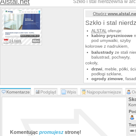
Alstal.net
Szkło i stal nierdzewna w arc
Otwórz
www.alstal.ne
Szkło i stal nier
ALSTAL
oferuje:
kabiny prysznicowe
n
pod umywalki, szyby
14 lat/a
Mini
kolorowe z nadrukiem,
balustrady
ze stali ni
balustrad, pochwyty,
cokoły,
drzwi
, meble, półki, śc
podłogi szklane,
ogrody zimowe
, fasa
z blach perforowanych
Komentarze
Podgląd
Wpis
Najpopularniejsze
O
Sko
Kom
Pod
Two
Komentując
promujesz
stronę!