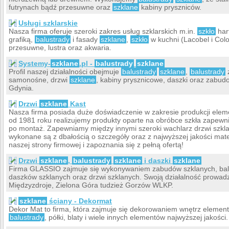
futrynach bądź przesuwne oraz
szklane
kabiny pryszniców.
Usługi szklarskie
Nasza firma oferuje szeroki zakres usług szklarskich m.in.
szkło
har
grafiką,
balustrady
i fasady
szklane
,
szkło
w kuchni (Lacobel i Col
przesuwne, lustra oraz akwaria.
Systemy-
szklane
.pl -
balustrady
szklane
Profil naszej działalności obejmuje
balustrady
szklane
,
balustrady
z
samonośne, drzwi
szklane
, kabiny prysznicowe, daszki oraz zabu
Gdynia.
Drzwi
szklane
Kast
Nasza firma posiada duże doświadczenie w zakresie produkcji elem
od 1981 roku realizujemy produkty oparte na obróbce szkła zapewn
po montaż. Zapewniamy między innymi szeroki wachlarz drzwi szkla
wykonane są z dbałością o szczegóły oraz z najwyższej jakości ma
naszej strony firmowej i zapoznania się z pełną ofertą!
Drzwi
szklane
,
balustrady
szklane
i daszki
szklane
Firma GLASSIO zajmuje się wykonywaniem zabudów szklanych, balu
daszków szklanych oraz drzwi szklanych. Swoją działalność prowadzi
Międzyzdroje, Zielona Góra tudzież Gorzów WLKP.
szklane
ściany - Dekormat
Dekor Mat to firma, która zajmuje się dekorowaniem wnętrz elemen
balustrady
, półki, blaty i wiele innych elementów najwyższej jakości.