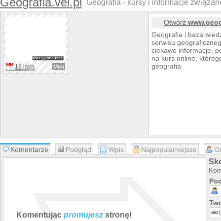
Geografia.vel.pl
Geografia - kursy i informacje związane
Otwórz
www.geogr
Geografia i baza wie
serwisu geograficzneg
ciekawe informacje, p
na kurs online, które
geografia.
18 lat/a
Mini
Komentarze
Podgląd
Wpis
Najpopularniejsze
O
Sko
Kom
Pod
Two
Komentując
promujesz
stronę!