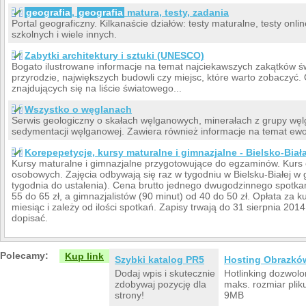
geografia
,
geografia
matura, testy, zadania
Portal geograficzny. Kilkanaście działów: testy maturalne, testy onli
szkolnych i wiele innych.
Zabytki architektury i sztuki (UNESCO)
Bogato ilustrowane informacje na temat najciekawszych zakątków ś
przyrodzie, największych budowli czy miejsc, które warto zobaczyć. 
znajdujących się na liście światowego...
Wszystko o węglanach
Serwis geologiczny o skałach węlganowych, minerałach z grupy wę
sedymentacji węlganowej. Zawiera również informacje na temat ewol
Korepepetycje, kursy maturalne i gimnazjalne - Bielsko-Biał
Kursy maturalne i gimnazjalne przygotowujące do egzaminów. Kurs 
osobowych. Zajęcia odbywają się raz w tygodniu w Bielsku-Białej w
tygodnia do ustalenia). Cena brutto jednego dwugodzinnego spotka
55 do 65 zł, a gimnazjalistów (90 minut) od 40 do 50 zł. Opłata za k
miesiąc i zależy od ilości spotkań. Zapisy trwają do 31 sierpnia 201
dopisać.
Polecamy:
Kup link
Szybki katalog PR5
Hosting Obrazkó
Dodaj wpis i skutecznie
Hotlinking dozwolo
zdobywaj pozycję dla
maks. rozmiar plik
strony!
9MB