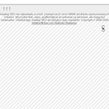
↑↑↑
Katalog SEO nie odpowiada za treść zewnętrznych stron WWW ani linków sponsorowanych
(reklam). Wszystkie linki, opisy, grafiki/zdjęcia do pobrania są darmowe, ale mogą być
nieaktualne. Odwiedzając Katalog SEO akceptujesz jego regulamin. Copyright © 2006-2026
Sublime
★
Star.com Walerian Walawski
.