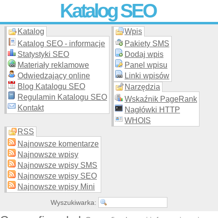
Katalog SEO
Katalog
Wpis
Skuteczna i
etyczna
promocja stron WWW –
dodaj stronę
do
moderowanego katalogu za darmo!
Katalog SEO - informacje
Pakiety SMS
Statystyki SEO
Dodaj wpis
Materiały reklamowe
Panel wpisu
Odwiedzający online
Linki wpisów
Blog Katalogu SEO
Narzędzia
Regulamin Katalogu SEO
Wskaźnik PageRank
Kontakt
Nagłówki HTTP
WHOIS
RSS
Najnowsze komentarze
Najnowsze wpisy
Najnowsze wpisy SMS
Najnowsze wpisy SEO
Najnowsze wpisy Mini
Wyszukiwarka: