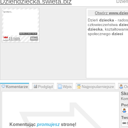
Dziendziecka.swieta.biz
Dzień
Otwórz
www.dzien
Dzień
dziecka
- rados
człowieczeństwa
dzie
dziecka
, kształtowani
społecznego
dzieci
18 lat/a
Mini
Komentarze
Podgląd
Wpis
Najpopularniejsze
O
Sko
Kom
Pod
Two
Komentując
promujesz
stronę!