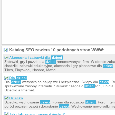
Katalog SEO zawiera 10 podobnych stron WWW:
Akcesoria i zabawki dla
dzieci
Zabawki, gry i puzzle dla
dzieci
renomowanych firm. W ofercie zabawk
chodziki, zabawki edukacyjne, akcesoria i gry planszowe dla
dzieci
.
Tikes, Playskool, Hasbro, Mattel.
Dla
dzieci
Dla
dzieci
wszystko co najlepsze i bezpieczne. Sklepy dla
dzieci
. R
sprawdzone zasoby internetu. Szukasz czegoś o
dzieci
ach, lub dla
Dziecko a Internet.
Dziecko
Dziecko, wychowanie
dzieci
. Forum dla rodziców
dzieci
. Forum tem
poród później rozwój i dorastanie
dzieci
. Wychowanie noworodki nie
Jak dobrze wychować dziecko?