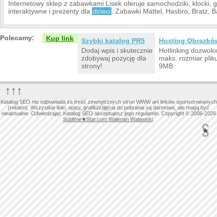
Internetowy sklep z zabawkami Lisek oferuje samochodziki, klocki, 
interaktywne i prezenty dla
dzieci
. Zabawki Mattel, Hasbro, Bratz, 
Polecamy:
Kup link
Szybki katalog PR5
Hosting Obrazkó
Dodaj wpis i skutecznie
Hotlinking dozwolo
zdobywaj pozycję dla
maks. rozmiar plik
strony!
9MB
↑↑↑
Katalog SEO nie odpowiada za treść zewnętrznych stron WWW ani linków sponsorowanych
(reklam). Wszystkie linki, opisy, grafiki/zdjęcia do pobrania są darmowe, ale mogą być
nieaktualne. Odwiedzając Katalog SEO akceptujesz jego regulamin. Copyright © 2006-2026
Sublime
★
Star.com Walerian Walawski
.