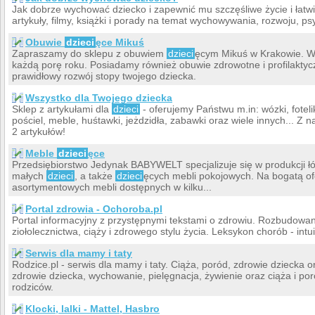
Jak dobrze wychować dziecko i zapewnić mu szczęśliwe życie i łatwie
artykuły, filmy, książki i porady na temat wychowywania, rozwoju, p
Obuwie
dzieci
ęce Mikuś
Zapraszamy do sklepu z obuwiem
dzieci
ęcym Mikuś w Krakowie. W n
każdą porę roku. Posiadamy również obuwie zdrowotne i profilakty
prawidłowy rozwój stopy twojego dziecka.
Wszystko dla Twojego dziecka
Sklep z artykułami dla
dzieci
- oferujemy Państwu m.in: wózki, fotelik
pościel, meble, huśtawki, jeżdzidła, zabawki oraz wiele innych... Z 
2 artykułów!
Meble
dzieci
ęce
Przedsiębiorstwo Jedynak BABYWELT specjalizuje się w produkcji łóż
małych
dzieci
, a także
dzieci
ęcych mebli pokojowych. Na bogatą ofe
asortymentowych mebli dostępnych w kilku...
Portal zdrowia - Ochoroba.pl
Portal informacyjny z przystępnymi tekstami o zdrowiu. Rozbudowane 
ziołolecznictwa, ciąży i zdrowego stylu życia. Leksykon chorób - intu
Serwis dla mamy i taty
Rodzice.pl - serwis dla mamy i taty. Ciąża, poród, zdrowie dziecka 
zdrowie dziecka, wychowanie, pielęgnacja, żywienie oraz ciąża i poró
rodziców.
Klocki, lalki - Mattel, Hasbro