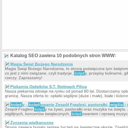
Katalog SEO zawiera 10 podobnych stron WWW:
Magia Świąt Bożego Narodzenia
Magia Świąt Bożego Narodzenia, to strona poświęcona tym świętom
co jest z nimi związane, czyli tradycje,
kolęd
y, przepisy kulinarne, gi
rzeczy. Zapraszamy!
Piekarnia Opłatków S.T. Stelmach Pilica
Nasza piekarnia istnieje na rynku od ponad 80 lat. Dostarczamy opłat
granicę. Nasza oferta to: opłatki wigilijne (duże i małe), białe i kolor
kolęd
y -
kolęd
owanie Zespół Fraglesi, pastorałki,
wigilia
i 
Zespół Fraglesi
kolęd
y na żywo, pastorałki oraz muzyka na święta
wigilijnych, koncertów świątecznych,
kolęd
owaniem i oprawą muzyc
Życzenia wielkanocne
Strona zawiera bogaty zestaw życzeń na świąteczne okazje. Znajdzi