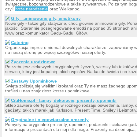
świąteczne, bożonarodzeniowe a także sylwestrowe. Po za tym boga
czyli
boże narodzenie
oraz Wielkanoc.
Gify - animowane gify, emotikony
Nowe gify - także gify statyczne, choć głównie animowane gify. Pona
jakości! Starannie posegregowane emotki na ponad 35 stronach anima
www oraz komunikator Gadu-Gadu! Gifów.
Catering
Organizacja imprez o niemal dowolnych charakterze, zapewniamy w
na naszą stronę po więcej szczegółów naszej oferty.
Życzenia urodzinowe
Potrzebujesz ciekawych i oryginalnych życzeń, wierszy lub tekstów 
serwisu, który jest kopalnią takich wpisów. Na każde święta i na każ
Zestawy Upominkowe
Święta zbliżają się wielkimi krokami oraz Ty nie masz żadnego upom
trafiłeś u nas znajdziesz kosze upominkowe.
CitiHome.pl - lampy, dekoracje, prezenty, upominki
Sklep zawiera ofertę bogatą w różnego rodzaju oświetlenia, lampy, d
gadżety, takich marek jak Karlsson, Present Time, Smiley i Leitmoti
Oryginalne i niepowtarzalne prezenty
Pomysły na oryginalne prezenty, upominki, podarunki i ciekawe gadż
informacje o prezentach dla niej i dla niego. Prezenty na dzień ojca