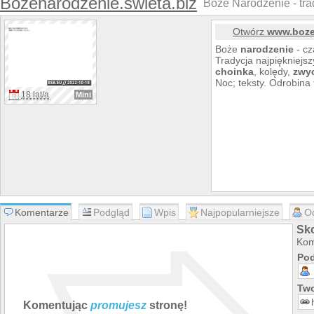
Bozenarodzenie.swieta.biz
Boże Narodzenie - trad
Otwórz
www.boze
Boże
narodzenie
- cz
Tradycja najpiękniejsz
choinka
, kolędy,
zwy
Noc; teksty. Odrobina t
18 lat/a
Mini
Komentarze
Podgląd
Wpis
Najpopularniejsze
O
Sko
Kom
Pod
Two
Komentując
promujesz
stronę!