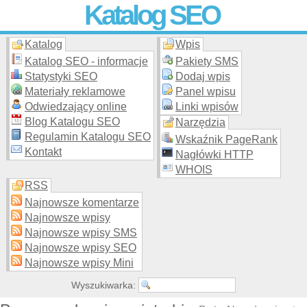
Katalog SEO
Katalog
Wpis
Skuteczna i
etyczna
promocja stron WWW –
dodaj stronę
do
moderowanego katalogu za darmo!
Katalog SEO - informacje
Pakiety SMS
Statystyki SEO
Dodaj wpis
Materiały reklamowe
Panel wpisu
Odwiedzający online
Linki wpisów
Blog Katalogu SEO
Narzędzia
Regulamin Katalogu SEO
Wskaźnik PageRank
Kontakt
Nagłówki HTTP
WHOIS
RSS
Najnowsze komentarze
Najnowsze wpisy
Najnowsze wpisy SMS
Najnowsze wpisy SEO
Najnowsze wpisy Mini
Wyszukiwarka: