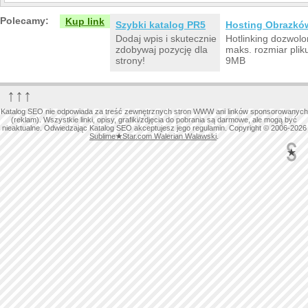
Polecamy:
Kup link
Szybki katalog PR5
Hosting Obrazkó
Dodaj wpis i skutecznie
Hotlinking dozwolo
zdobywaj pozycję dla
maks. rozmiar plik
strony!
9MB
↑↑↑
Katalog SEO nie odpowiada za treść zewnętrznych stron WWW ani linków sponsorowanych
(reklam). Wszystkie linki, opisy, grafiki/zdjęcia do pobrania są darmowe, ale mogą być
nieaktualne. Odwiedzając Katalog SEO akceptujesz jego regulamin. Copyright © 2006-2026
Sublime
★
Star.com Walerian Walawski
.