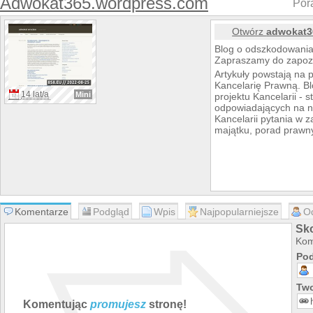
Adwokat365.wordpress.com
Por
Otwórz
adwokat3
Blog o odszkodowania
Zapraszamy do zapozn
Artykuły powstają na
Kancelarię Prawną. B
14 lat/a
Mini
projektu Kancelarii - 
odpowiadających na n
Kancelarii pytania w 
majątku, porad prawn
Komentarze
Podgląd
Wpis
Najpopularniejsze
O
Sk
Kom
Pod
Two
Komentując
promujesz
stronę!