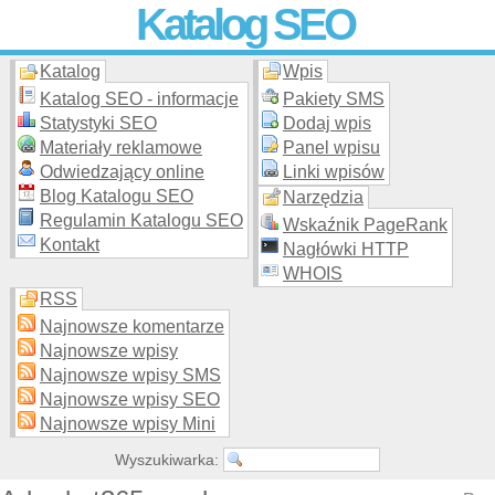
Katalog SEO
Katalog
Wpis
Skuteczna i
etyczna
promocja stron WWW –
dodaj stronę
do
moderowanego katalogu za darmo!
Katalog SEO - informacje
Pakiety SMS
Statystyki SEO
Dodaj wpis
Materiały reklamowe
Panel wpisu
Odwiedzający online
Linki wpisów
Blog Katalogu SEO
Narzędzia
Regulamin Katalogu SEO
Wskaźnik PageRank
Kontakt
Nagłówki HTTP
WHOIS
RSS
Najnowsze komentarze
Najnowsze wpisy
Najnowsze wpisy SMS
Najnowsze wpisy SEO
Najnowsze wpisy Mini
Wyszukiwarka: