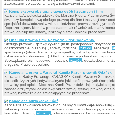
Zapraszamy do zapoznania się z najnowszymi wpisami.
Kompleksowa obsługa prawna osób fizycznych i firm
Kancelaria Adwokacka adwokatów Marcina Fidury, Przemysława Świet
świadczy kompleksową obsługę prawną dla firm i instytucji oraz osób
specjaliści doświadczeni w wielu dziedzinach prawa z rozległym do
Reprezentujemy klientów przed sądem jak również udzielamy konsult
prawa, opiniujemy umowy, piszemy pisma i wnioski procesowe.
Obsługa prawna firm. Rozwody. Odszkodowania.
Obsługa prawna: - sprawy cywilne (m.in. postępowania dotyczące 
odszkodowanie, o zapłatę), sprawy rodzinne (
rozwód
, separacja,
a
spadkowego (stwierdzenie nabycia spadku, o dział spadku, zachow
oskarżonych i obwinionych). Obsługa prawna podmiotów gospodarczy
Sporządzanie pism sądowych: pozew o
rozwód
, odszkodowanie. Z
urzędzie. Prawo budowlane.
Kancelaria prawna Paragraf Kamila Pazur- prawnik Gdańsk
Kancelaria Radcy Prawnego PARAGRAF Kamila Pazur w Gdańsku ofe
dla osób fizycznych (indywidualnych) jaki i osób prawnych (komple
prawnicy pod opieką Mecenas Kamili Pazur dokładają największej sta
zawsze otrzymywali całościowy obraz swojej sytuacji prawnej oraz 
prawnej niezależnie od zmieniających się przepisów.
Kancelaria adwokacka Łódź
Kancelaria adwokacka adwokat dr Joanny Miłkowskiej-Rębowskiej w
zakresu prawa rodzinnego, cywilnego oraz gospodarczego, w szcz
kontakty z dziećmi,
alimenty
, odszkodowanie i zadośćuczynienie or