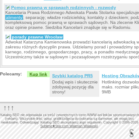
Pomoc prawna w sprawach rodzinnych - rozwody
Kancelaria Prawa Rodzinnego Adwokata Pawła Stolarka specjalizuj
alimenty
; separację; władze rodzicielską; kontakty z dzieckiem; p
kompleksową pomoc prawną w sprawach sądowych. Na zlecenie Kl
oraz opinie prawne. Siedziba Kancelarii znajduje się w Radomiu.
porady prawne Wrocław
Adwokat Katarzyna Kamienowska prowadzi kancelarią adwokacką we
zakresu różnych dyscyplin prawa. Udzielamy porad i prowadzimy sp
karnego, rodzinnego, gospodarczego, pracy, a ponadto medyczneg
Uczestniczmy także w sądowym i pozasądowym rozstrzyganiu sporów
Polecamy:
Kup link
Szybki katalog PR5
Hosting Obrazkó
Dodaj wpis i skutecznie
Hotlinking dozwolo
zdobywaj pozycję dla
maks. rozmiar plik
strony!
9MB
↑↑↑
Katalog SEO nie odpowiada za treść zewnętrznych stron WWW ani linków sponsorowanych
(reklam). Wszystkie linki, opisy, grafiki/zdjęcia do pobrania są darmowe, ale mogą być
nieaktualne. Odwiedzając Katalog SEO akceptujesz jego regulamin. Copyright © 2006-2026
Sublime
★
Star.com Walerian Walawski
.