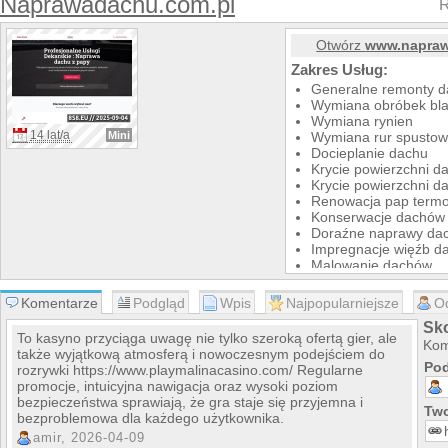
Naprawadachu.com.pl
R
Otwórz
www.napraw
Zakres Usług:
Generalne remonty 
Wymiana obróbek bla
Wymiana rynien
14 lat/a
Mini
Wymiana rur spusto
Docieplanie dachu
Krycie powierzchni 
Krycie powierzchni 
Renowacja pap term
Konserwacje dachów
Doraźne naprawy da
Impregnacje więźb d
Malowanie dachów
Malowanie klatek
Jesienne czyszczeni
Komentarze
Podgląd
Wpis
Najpopularniejsze
O
Odśnieżanie dachów
Sk
Oraz szeroki zakres 
To kasyno przyciąga uwagę nie tylko szeroką ofertą gier, ale
Kom
Więcej informacji na w
także wyjątkową atmosferą i nowoczesnym podejściem do
nr. telefonu: 604 981 00
Pod
rozrywki https://www.playmalinacasino.com/ Regularne
e-mail: naprawadachu@
promocje, intuicyjna nawigacja oraz wysoki poziom
bezpieczeństwa sprawiają, że gra staje się przyjemna i
Two
bezproblemowa dla każdego użytkownika.
amir, 2026-04-09