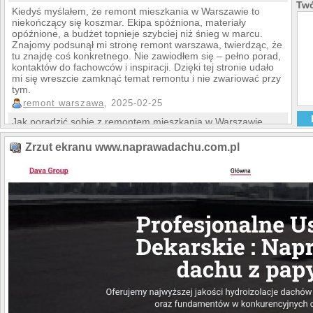
Twó
Kiedyś myślałem, że remont mieszkania w Warszawie to
niekończący się koszmar. Ekipa spóźniona, materiały
opóźnione, a budżet topnieje szybciej niż śnieg w marcu.
Znajomy podsunął mi stronę remont warszawa, twierdząc, że
tu znajdę coś konkretnego. Nie zawiodłem się – pełno porad,
kontaktów do fachowców i inspiracji. Dzięki tej stronie udało
mi się wreszcie zamknąć temat remontu i nie zwariować przy
tym.
remont warszawa
, 2025-02-25
Jak poradzić sobie z remontem mieszkania w Warszawie,
żeby uniknąć opóźnień i przekroczenia budżetu?
elmartinoanryha, 2025-02-25
Zrzut ekranu www.naprawadachu.com.pl
Zapraszamy do naszego serwisu ogłoszeń, w którym mogą
Państwo dodać ogłoszenie za darmo, a także bez rejestracji.
Szybka i skuteczna bezpłatna reklama Państwa usług.
ogłoszenia Warszawa
, 2013-04-18