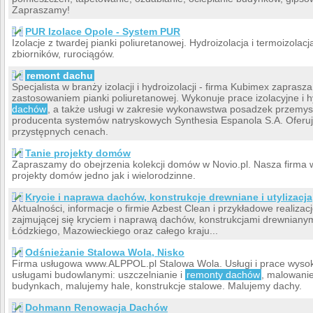
Zapraszamy!
PUR Izolace Opole - System PUR
Izolacje z twardej pianki poliuretanowej. Hydroizolacja i termoizola
zbiorników, rurociągów.
remont dachu
Specjalista w branży izolacji i hydroizolacji - firma Kubimex zaprasz
zastosowaniem pianki poliuretanowej. Wykonuje prace izolacyjne i 
dachów
, a także usługi w zakresie wykonawstwa posadzek przemys
producenta systemów natryskowych Synthesia Espanola S.A. Oferuje
przystępnych cenach.
Tanie projekty domów
Zapraszamy do obejrzenia kolekcji domów w Novio.pl. Nasza firma 
projekty domów jedno jak i wielorodzinne.
Krycie i naprawa dachów, konstrukcje drewniane i utylizacja
Aktualności, informacje o firmie Azbest Clean i przykładowe realizacj
zajmującej się kryciem i naprawą dachów, konstrukcjami drewniany
Łódzkiego, Mazowieckiego oraz całego kraju...
Odśnieżanie Stalowa Wola, Nisko
Firma usługowa www.ALPPOL.pl Stalowa Wola. Usługi i prace wyso
usługami budowlanymi: uszczelnianie i
remonty dachów
, malowani
budynkach, malujemy hale, konstrukcje stalowe. Malujemy dachy.
Dohmann Renowacja Dachów