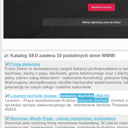
Katalog SEO zawiera 10 podobnych stron WWW:
Firma dekarska
Franc-Deker to doświadczony zespół dekarzy-profesjonalistów w sw
dachowe, dachy z papy, dachówki, gontu bitumicznego oraz z blachy
pełny zakres usług dekarskich - wykonanie konstrukcji, pokrycie foli
Wykonujemy skomplikowane obróbki blacharskie wokół kominów, lu
gwarancję na nasze usługi i rzetelne wykonanie.
Linarem techniki linowe /
remonty dachów
(IRATA)
Linarem - Prace wysokościowe Kraków,
remonty dachów
, montaż 
sprzedaż sprzętu asekuracyjnego itp. odśnieżanie dachów. Posia
IRATA.
Renomar, Marek Knap - usługi remontowe, budowlane
Renomar jest rodzinną firmą remontowo-budowlaną. W zakres nasz
pomieszczeń, tapetowanie, ozdabianie, ocieplanie budynków, gips