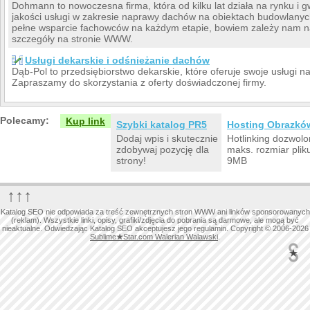
Dohmann to nowoczesna firma, która od kilku lat działa na rynku i 
jakości usługi w zakresie naprawy dachów na obiektach budowlany
pełne wsparcie fachowców na każdym etapie, bowiem zależy nam na 
szczegóły na stronie WWW.
Usługi dekarskie i odśnieżanie dachów
Dąb-Pol to przedsiębiorstwo dekarskie, które oferuje swoje usługi
Zapraszamy do skorzystania z oferty doświadczonej firmy.
Polecamy:
Kup link
Szybki katalog PR5
Hosting Obrazkó
Dodaj wpis i skutecznie
Hotlinking dozwolo
zdobywaj pozycję dla
maks. rozmiar plik
strony!
9MB
↑↑↑
Katalog SEO nie odpowiada za treść zewnętrznych stron WWW ani linków sponsorowanych
(reklam). Wszystkie linki, opisy, grafiki/zdjęcia do pobrania są darmowe, ale mogą być
nieaktualne. Odwiedzając Katalog SEO akceptujesz jego regulamin. Copyright © 2006-2026
Sublime
★
Star.com Walerian Walawski
.