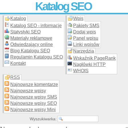
Katalog SEO
Katalog
Wpis
Skuteczna i
etyczna
promocja stron WWW –
dodaj stronę
do
moderowanego katalogu za darmo!
Katalog SEO - informacje
Pakiety SMS
Statystyki SEO
Dodaj wpis
Materiały reklamowe
Panel wpisu
Odwiedzający online
Linki wpisów
Blog Katalogu SEO
Narzędzia
Regulamin Katalogu SEO
Wskaźnik PageRank
Kontakt
Nagłówki HTTP
WHOIS
RSS
Najnowsze komentarze
Najnowsze wpisy
Najnowsze wpisy SMS
Najnowsze wpisy SEO
Najnowsze wpisy Mini
Wyszukiwarka: