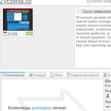
Zyczenia.co
Życzenia urod
Otwórz
www.zycz
W naszym serwisie in
szeroki wybór różnego
między innymi możesz 
imieninowe, urodzino
życzenia graficzne, w
14 lat/a
SMS
w obcych językach. Zaj
chcesz złożyć komuś z 
były one naprawdę wy
Komentarze
Podgląd
Wpis
Najpopularniejsze
O
Sk
Kom
Pod
Two
Komentując
promujesz
stronę!