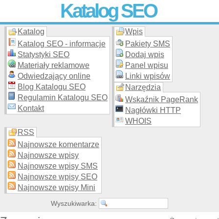
Katalog SEO
Katalog
Wpis
Skuteczna i
etyczna
promocja stron WWW –
dodaj stronę
do
moderowanego katalogu za darmo!
Katalog SEO - informacje
Pakiety SMS
Statystyki SEO
Dodaj wpis
Materiały reklamowe
Panel wpisu
Odwiedzający online
Linki wpisów
Blog Katalogu SEO
Narzędzia
Regulamin Katalogu SEO
Wskaźnik PageRank
Kontakt
Nagłówki HTTP
WHOIS
RSS
Najnowsze komentarze
Najnowsze wpisy
Najnowsze wpisy SMS
Najnowsze wpisy SEO
Najnowsze wpisy Mini
Wyszukiwarka: