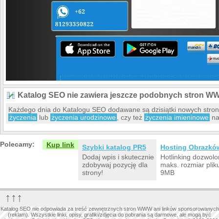
Katalog SEO nie zawiera jeszcze podobnych stron W
Każdego dnia do Katalogu SEO dodawane są dzisiątki nowych stro
życzenia
lub
życzenia urodzinowe
, czy też
życzenia imieninowe
na
Polecamy:
Kup link
Szybki katalog PR5
Hosting Obrazkó
Dodaj wpis i skutecznie
Hotlinking dozwolo
zdobywaj pozycję dla
maks. rozmiar plik
strony!
9MB
↑↑↑
Katalog SEO nie odpowiada za treść zewnętrznych stron WWW ani linków sponsorowanych
(reklam). Wszystkie linki, opisy, grafiki/zdjęcia do pobrania są darmowe, ale mogą być