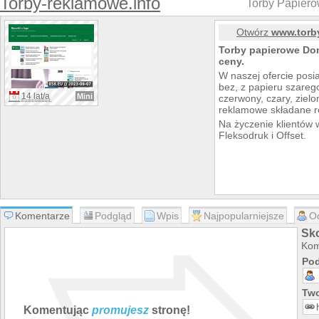
Torby-reklamowe.info
Torby Papier
Otwórz
www.torb
Torby papierowe Dom
ceny.
W naszej ofercie posi
bez, z papieru szarego
14 lat/a
Mini
czerwony, czary, ziel
reklamowe składane r
Na życzenie klientów 
Fleksodruk i Offset.
Komentarze
Podgląd
Wpis
Najpopularniejsze
O
Sk
Kom
Pod
Two
Komentując
promujesz
stronę!