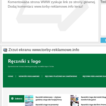
➯
Twó
Komentowana strona WWW zyskuje link ze strony głównej.
Dodaj komentarz www.torby-reklamowe.info teraz!
Zrzut ekranu www.torby-reklamowe.info