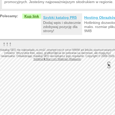
promocyjnych. Jesteśmy najpoważniejszym sitodrukiem w regionie.
Polecamy:
Kup link
Szybki katalog PR5
Hosting Obrazkó
Dodaj wpis i skutecznie
Hotlinking dozwolo
zdobywaj pozycję dla
maks. rozmiar plik
strony!
9MB
↑↑↑
Katalog SEO nie odpowiada za treść zewnętrznych stron WWW ani linków sponsorowanych
(reklam). Wszystkie linki, opisy, grafiki/zdjęcia do pobrania są darmowe, ale mogą być
nieaktualne. Odwiedzając Katalog SEO akceptujesz jego regulamin. Copyright © 2006-2026
Sublime
★
Star.com Walerian Walawski
.