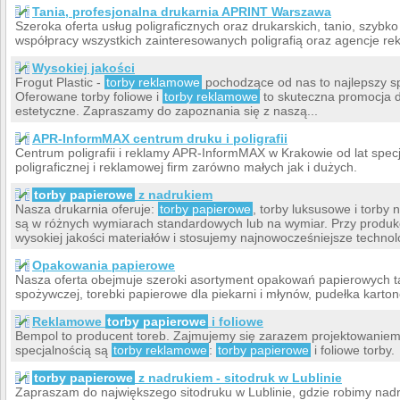
Tania, profesjonalna drukarnia APRINT Warszawa
Szeroka oferta usług poligraficznych oraz drukarskich, tanio, szybk
współpracy wszystkich zainteresowanych poligrafią oraz agencje r
Wysokiej jakości
Frogut Plastic -
torby reklamowe
pochodzące od nas to najlepszy s
Oferowane torby foliowe i
torby reklamowe
to skuteczna promocja d
estetyczne. Zapraszamy do zapoznania się z naszą...
APR-InformMAX centrum druku i poligrafii
Centrum poligrafii i reklamy APR-InformMAX w Krakowie od lat spec
poligraficznej i reklamowej firm zarówno małych jak i dużych.
torby papierowe
z nadrukiem
Nasza drukarnia oferuje:
torby papierowe
, torby luksusowe i torby
są w różnych wymiarach standardowych lub na wymiar. Przy produk
wysokiej jakości materiałów i stosujemy najnowocześniejsze technol
Opakowania papierowe
Nasza oferta obejmuje szeroki asortyment opakowań papierowych tak
spożywczej, torebki papierowe dla piekarni i młynów, pudełka karton
Reklamowe
torby papierowe
i foliowe
Bempol to producent toreb. Zajmujemy się zarazem projektowaniem o
specjalnością są
torby reklamowe
:
torby papierowe
i foliowe torby.
torby papierowe
z nadrukiem - sitodruk w Lublinie
Zapraszam do największego sitodruku w Lublinie, gdzie robimy nadru