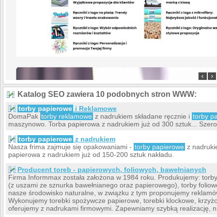
Katalog SEO zawiera 10 podobnych stron WWW:
torby papierowe
i Reklamowe
DomaPak
torby reklamowe
z nadrukiem składane ręcznie i
torby p
maszynowo. Torba papierowa z nadrukiem już od 300 sztuk... Szeroki
torby papierowe
z nadrukiem
Nasza frima zajmuje się opakowaniami -
torby papierowe
z nadruki
papierowa z nadrukiem już od 150-200 sztuk nakładu.
Producent toreb - papierowych, foliowych, bawełnianych
Firma Informmax została założona w 1984 roku. Produkujemy: torby
(z uszami ze sznurka bawełnianego oraz papierowego), torby folio
nasze środowisko naturalne, w związku z tym proponujemy reklamó
Wykonujemy torebki spożywcze papierowe, torebki klockowe, krzyżo
oferujemy z nadrukami firmowymi. Zapewniamy szybką realizację, n