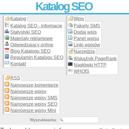
Katalog SEO
Katalog
Wpis
Skuteczna i
etyczna
promocja stron WWW –
dodaj stronę
do
moderowanego katalogu za darmo!
Katalog SEO - informacje
Pakiety SMS
Statystyki SEO
Dodaj wpis
Materiały reklamowe
Panel wpisu
Odwiedzający online
Linki wpisów
Blog Katalogu SEO
Narzędzia
Regulamin Katalogu SEO
Wskaźnik PageRank
Kontakt
Nagłówki HTTP
WHOIS
RSS
Najnowsze komentarze
Najnowsze wpisy
Najnowsze wpisy SMS
Najnowsze wpisy SEO
Najnowsze wpisy Mini
Wyszukiwarka: