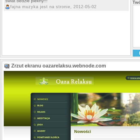
swiat bedzie piekny!!!
Twó
fajna muzyka jest na stronie, 2012-05-02
Zrzut ekranu oazarelaksu.webnode.com