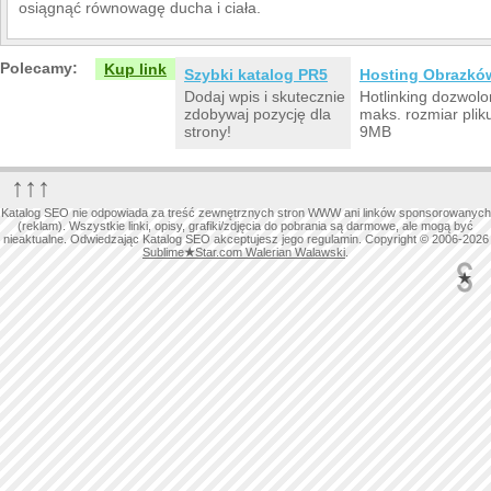
osiągnąć równowagę ducha i ciała.
Polecamy:
Kup link
Szybki katalog PR5
Hosting Obrazkó
Dodaj wpis i skutecznie
Hotlinking dozwolo
zdobywaj pozycję dla
maks. rozmiar plik
strony!
9MB
↑↑↑
Katalog SEO nie odpowiada za treść zewnętrznych stron WWW ani linków sponsorowanych
(reklam). Wszystkie linki, opisy, grafiki/zdjęcia do pobrania są darmowe, ale mogą być
nieaktualne. Odwiedzając Katalog SEO akceptujesz jego regulamin. Copyright © 2006-2026
Sublime
★
Star.com Walerian Walawski
.