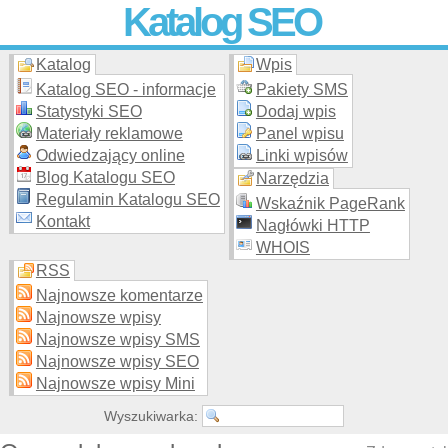
Katalog SEO
Katalog
Wpis
Skuteczna i
etyczna
promocja stron WWW –
dodaj stronę
do
moderowanego katalogu za darmo!
Katalog SEO - informacje
Pakiety SMS
Statystyki SEO
Dodaj wpis
Materiały reklamowe
Panel wpisu
Odwiedzający online
Linki wpisów
Blog Katalogu SEO
Narzędzia
Regulamin Katalogu SEO
Wskaźnik PageRank
Kontakt
Nagłówki HTTP
WHOIS
RSS
Najnowsze komentarze
Najnowsze wpisy
Najnowsze wpisy SMS
Najnowsze wpisy SEO
Najnowsze wpisy Mini
Wyszukiwarka: