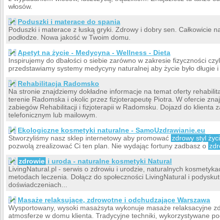
włosów.
Poduszki i materace do spania
Poduszki i materace z łuską gryki. Zdrowy i dobry sen. Całkowicie n
podłodze. Nowa jakość w Twoim domu.
Apetyt na życie - Medycyna - Wellness - Dieta
Inspirujemy do dbałości o siebie zarówno w zakresie fizyczności czyli 
przedstawiamy systemy medycyny naturalnej aby życie było długie i 
Rehabilitacja Radomsko
Na stronie znajdziemy dokładne informacje na temat oferty rehabili
terenie Radomska i okolic przez fizjoterapeutę Piotra. W ofercie zn
zabiegów Rehabilitacji i fizjoterapii w Radomsku. Dojazd do klient
telefonicznym lub mailowym.
Ekologiczne kosmetyki naturalne - SamoUzdrawianie.eu
Stworzyliśmy nasz sklep internetowy aby promować
zdrowy styl życ
pozwolą zrealizować Ci ten plan. Nie wydając fortuny zadbasz o
zdr
zdrowie
i uroda - naturalne kosmetyki Natural
LivingNatural.pl - serwis o zdrowiu i urodzie, naturalnych kosmetyk
metodach leczenia. Dołącz do społeczności LivingNatural i podyskut
doświadczeniach...
Masaże relaksujące, zdrowotne i odchudzające Warszawa
Wysportowany, wysoki masażsyta wykonuje masaże relaksacyjne zd
atmosferze w domu klienta. Tradycyjne techniki, wykorzystywane p