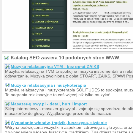
Katalog SEO zawiera 10 podobnych stron WWW:
Muzyka relaksacyjna VTM - bez opłat ZAIKS
Muzyka relaksacyjna TVM to spokojna muzyka instrumentalna i relak
odtwarzanie. Muzyka zwolniona z opłat STOART, ZAIKS, SPAW! Posł
Muzyka relaksacyjna i muzykoterapia
Muzyka relaksacyjna i muzykoterapia SOLITUDES to spokojna muzyka
Te nagrania relaksacyjne to coś więcej niż tylko muzyka!
Masazer-glowy.pl - detal, hurt i import
Sklep internetowy - masazer-glowy.pl - zajmuje się sprzedażą detal
masażerów do głowy. Wyjątkowego prezentu do masażu.
Wypadanie włosów, trądzik, łuszczyca, siwienie
Witryna poświęcona wszystkim aspektom zdrowego stylu życia ora
z wypadaniem włosów, łuszczycą, trądzikiem. Znajdziesz tu także su