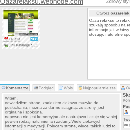
Oazarelaksu.webnode.com
Zdrowy styl
Otwórz
oazarela
Oaza
relaks
u to
rela
szukają sposobu na
r
informacje jak w łatwy
stosując naturalne s
14 lat/a
SEO
Link Katalogu SEO
Komentarze
Podgląd
Wpis
Najpopularniejsze
O
Sk
Witam,
Kom
odwiedziłem strone, znalazłem ciekawa muzyke do
Pod
posłuchania, mozna za darmo sciągnąc ze strony, jest
orginalna i spokojna.
napewno nie jest komercyjna ale nastrojowa i czuje się w niej
Two
pewien rodzaj natchnienia i zadumy.Wiele ciekawych
informacji o medytacji. Polecam strone, wiecej takich ludzi to