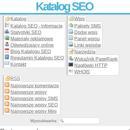
Katalog SEO
Katalog
Wpis
Skuteczna i
etyczna
promocja stron WWW –
dodaj stronę
do
moderowanego katalogu za darmo!
Katalog SEO - informacje
Pakiety SMS
Statystyki SEO
Dodaj wpis
Materiały reklamowe
Panel wpisu
Odwiedzający online
Linki wpisów
Blog Katalogu SEO
Narzędzia
Regulamin Katalogu SEO
Wskaźnik PageRank
Kontakt
Nagłówki HTTP
WHOIS
RSS
Najnowsze komentarze
Najnowsze wpisy
Najnowsze wpisy SMS
Najnowsze wpisy SEO
Najnowsze wpisy Mini
Wyszukiwarka: