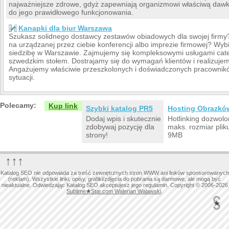
najważniejsze zdrowe, gdyż zapewniają organizmowi właściwą dawk
do jego prawidłowego funkcjonowania.
Kanapki dla biur Warszawa
Szukasz solidnego dostawcy zestawów obiadowych dla swojej firmy
na urządzanej przez ciebie konferencji albo imprezie firmowej? Wybi
siedzibę w Warszawie. Zajmujemy się kompleksowymi usługami cat
szwedzkim stołem. Dostrajamy się do wymagań klientów i realizuje
Angażujemy właściwie przeszkolonych i doświadczonych pracownikó
sytuacji.
Polecamy:
Kup link
Szybki katalog PR5
Hosting Obrazkó
Dodaj wpis i skutecznie
Hotlinking dozwolo
zdobywaj pozycję dla
maks. rozmiar plik
strony!
9MB
↑↑↑
Katalog SEO nie odpowiada za treść zewnętrznych stron WWW ani linków sponsorowanych
(reklam). Wszystkie linki, opisy, grafiki/zdjęcia do pobrania są darmowe, ale mogą być
nieaktualne. Odwiedzając Katalog SEO akceptujesz jego regulamin. Copyright © 2006-2026
Sublime
★
Star.com Walerian Walawski
.