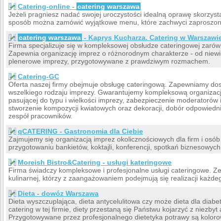
Catering-online -
catering warszawa
Jeżeli pragniesz nadać swojej uroczystości idealną oprawę skorzysta
sposób można zamówić wyjątkowe menu, które zachwyci zaproszon
catering warszawa
- Kaprys Kucharza. Catering w Warszawie
Firma specjalizuje się w kompleksowej obsłudze cateringowej zarówno
Zapewnia organizację imprez o różnorodnym charakterze - od niewi
plenerowe imprezy, przygotowywane z prawdziwym rozmachem.
Catering-GC
Oferta naszej firmy obejmuje obsługę cateringową. Zapewniamy do
wszelkiego rodzaju imprezy. Gwarantujemy kompleksową organizację
pasującej do typu i wielkości imprezy, zabezpieczenie moderatorów 
stworzenie kompozycji kwiatowych oraz dekoracji, dobór odpowied
zespół pracowników.
qCATERING - Gastronomia dla Ciebie
Zajmujemy się organizacją imprez okolicznościowych dla firm i os
przygotowaniu bankietów, koktajli, konferencji, spotkań biznesowych
Moreish Bistro&Catering - usługi kateringowe
Firma świadczy kompleksowe i profesjonalne usługi cateringowe. Ze
kulinarnej, którzy z zaangażowaniem podejmują się realizacji każde
Dieta - dowóz Warszawa
Dieta wyszczuplająca, dieta antycelulitowa czy może dieta dla dia
catering w tej firmie, diety przestaną się Państwu kojarzyć z niezbyt
Przygotowywane przez profesjonalnego dietetyka potrawy są koloro