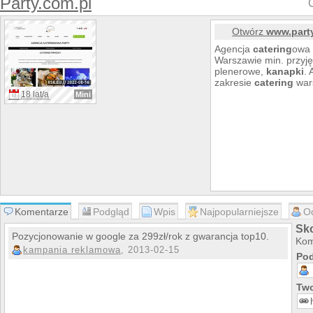
Party.com.pl
Otwórz
www.part
Agencja
catering
ow
Warszawie min. przyję
plenerowe,
kanapki
. 
zakresie
catering
war
18 lat/a
Mini
Komentarze
Podgląd
Wpis
Najpopularniejsze
O
Sk
Pozycjonowanie w google za 299zł/rok z gwarancja top10.
Kom
kampania reklamowa
, 2013-02-15
Pod
Two