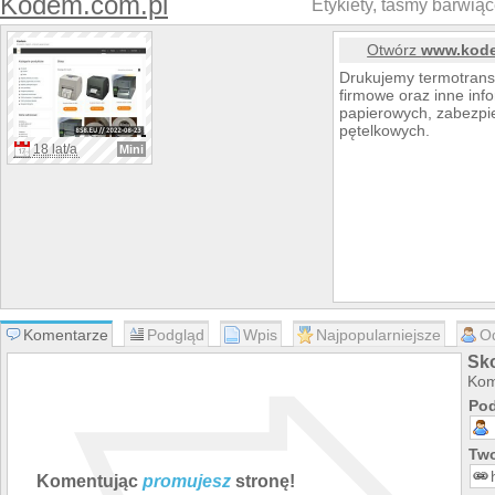
Kodem.com.pl
Etykiety, taśmy barwią
Otwórz
www.kode
Drukujemy termotransf
firmowe oraz inne inf
papierowych, zabezpi
pętelkowych.
18 lat/a
Mini
Komentarze
Podgląd
Wpis
Najpopularniejsze
O
Sk
Kom
Pod
Two
Komentując
promujesz
stronę!