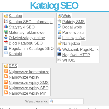
Katalog SEO
Katalog
Wpis
Skuteczna i
etyczna
promocja stron WWW –
dodaj stronę
do
moderowanego katalogu za darmo!
Katalog SEO - informacje
Pakiety SMS
Statystyki SEO
Dodaj wpis
Materiały reklamowe
Panel wpisu
Odwiedzający online
Linki wpisów
Blog Katalogu SEO
Narzędzia
Regulamin Katalogu SEO
Wskaźnik PageRank
Kontakt
Nagłówki HTTP
WHOIS
RSS
Najnowsze komentarze
Najnowsze wpisy
Najnowsze wpisy SMS
Najnowsze wpisy SEO
Najnowsze wpisy Mini
Wyszukiwarka: