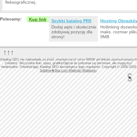
fleksograficznej.
Polecamy:
Kup link
Szybki katalog PR5
Hosting Obrazkó
Dodaj wpis i skutecznie
Hotlinking dozwolo
zdobywaj pozycję dla
maks. rozmiar plik
strony!
9MB
↑↑↑
Katalog SEO nie odpowiada za treść zewnętrznych stron WWW ani linków sponsorowanych
(reklam). Wszystkie linki, opisy, grafiki/zdjęcia do pobrania są darmowe, ale mogą być
nieaktualne. Odwiedzając Katalog SEO akceptujesz jego regulamin. Copyright © 2006-2026
Sublime
★
Star.com Walerian Walawski
.