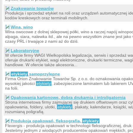
Znakowanie towarów
Produkcja i sprzedaż etykiet na roli oraz urządzeń automatycznej iden
kodów kreskowych oraz terminali mobilnych.
Wina, wino
Wina owocowe z dolnej sklepowej półki, wino a raczej napój winopod
alpaga, siara, nalewka itd., ale na pewno wszystkim znane jest jak
czasy PRL i trwające z nami aż do dziś.
Laboratoryjne
W ofercie firmy WAGI Wielkopolska legalizacja, serwis i sprzedaż wa
oferuje drukarki etykiet, wagi elektroniczne, drukarki termiczne, wag
handlowe. W ofercie także akcesoria...
etykiety
samoprzylepne
Firma Orion Znakowanie Towarów Sp. z o.o. do oznakowania opak
wysokiej jakości
etykiety
, zabezpieczone laminatem lub lakierem UV
na folii.
Opakowania kartonowe, dobra drukarnia i introligatornia
Strona internetowa firmy zajmującej się drukiem offsetowym oraz c
opakowania, foldery, ulotki,
etykiety
, plakaty, kalendarze, książki, w
rozumianą poligrafią.
Produkcja opakowań, fleksografia,
etykiety
Flexergis - produkcja opakowań w technologii fleksograficznej, druk
Jesteśmy jednym z wiodących producentów opakowań miękkich, pr