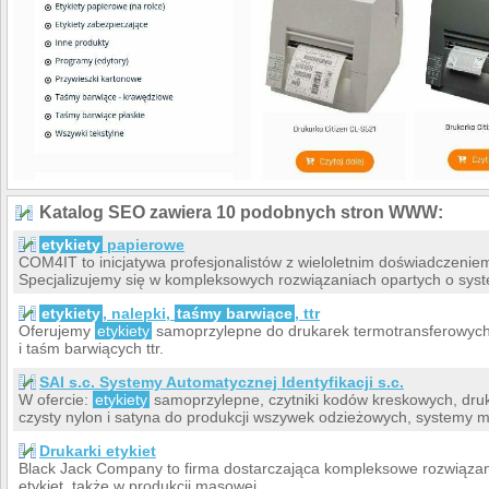
Katalog SEO zawiera 10 podobnych stron WWW:
etykiety
papierowe
COM4IT to inicjatywa profesjonalistów z wieloletnim doświadczenie
Specjalizujemy się w kompleksowych rozwiązaniach opartych o system
etykiety
, nalepki,
taśmy barwiące
, ttr
Oferujemy
etykiety
samoprzylepne do drukarek termotransferowych
i taśm barwiących ttr.
SAI s.c. Systemy Automatycznej Identyfikacji s.c.
W ofercie:
etykiety
samoprzylepne, czytniki kodów kreskowych, druka
czysty nylon i satyna do produkcji wszywek odzieżowych, systemy
Drukarki etykiet
Black Jack Company to firma dostarczająca kompleksowe rozwiązani
etykiet, także w produkcji masowej.