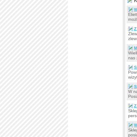
K
W
Elie
możl
Z
Zlew
zlew
M
Wiel
nas 
S
Pows
wizy
S
W na
Posi
Z
Skle
pers
W
Skle
posi