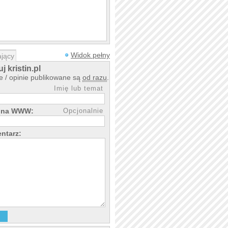
Widok pełny
jący
 kristin.pl
 / opinie publikowane są
od razu
.
Imię lub temat
rona WWW:
Opcjonalnie
ntarz: