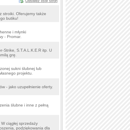
Odśwież listę stron
z stroiki. Oferujemy także
go butiku!
henne i młynki
wy - Promar.
Strike, S.T.A.L.K.E.R itp. U
umilą grę.
onej sukni ślubnej lub
własnego projektu.
w - jako uzupełnienie oferty.
enia ślubne i inne z pełną
. W ciągłej sprzedaży
roszenia, podziękowania dla