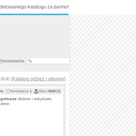
erowanego katalogu za darmo!
yszukiwarka:
 ślub (
Katalog odzież i obuwie
)
nie
Komentarzy:
1
Wizyt:
6668 (1)
apelusze
ślubne i wizytowe,
lubne.