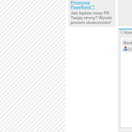
Prognoza
PageRank™
Jaki będzie nowy PR
Twojej strony? Wysoki
procent skuteczności!
Kom
Bard
o