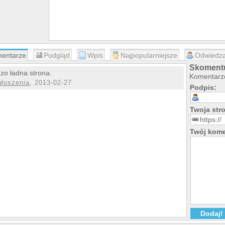
entarze
Podgląd
Wpis
Najpopularniejsze
Odwiedza
Skomentuj
zo ładna strona.
Komentarze
głoszenia
, 2013-02-27
Podpis:
Twoja st
Twój kome