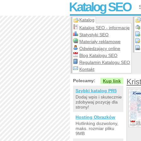
Katalog SEO
Katalog
Katalog SEO - informacje
Statystyki SEO
Materiały reklamowe
Odwiedzający online
Blog Katalogu SEO
Regulamin Katalogu SEO
Kontakt
Krist
Polecamy:
Kup link
Szybki katalog PR5
Dodaj wpis i skutecznie
zdobywaj pozycję dla
strony!
Hosting Obrazków
18 
Hotlinking dozwolony,
maks. rozmiar pliku
9MB