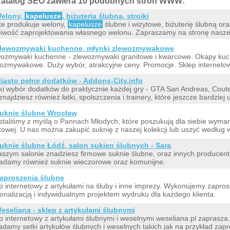
atalog SEO zawiera 10 podobnych stron WWW:
elony,
kapelusze
, biżuteria ślubna, stroiki
tte produkuje welony,
kapelusze
ślubne i wizytowe, biżuterię ślubną ora
iwość zaprojektowania własnego welonu. Zapraszamy na stronę nasze
lewozmywaki kuchenne, młynki zlewozmywakowe
ozmywaki kuchenne - zlewozmywaki granitowe i kwarcowe. Okapy kuc
ozmywakowe. Duży wybór, atrakcyjne ceny. Promocje. Sklep interneto
iasto pełne dodatków - Addons-City.info
ki wybór dodatków do praktycznie każdej gry - GTA San Andreas, Couter-
znajdziesz również łatki, spolszczenia i trainery, które jeszcze bardziej 
uknie ślubne Wrocław
taliśmy z myślą o Pannach Młodych, które poszukują dla siebie wymarz
towej. U nas można zakupić suknię z naszej kolekcji lub uszyć według 
uknie ślubne Łódź, salon sukien ślubnych - Sara
szym salonie znadziesz firmowe suknie ślubne, oraz innych producentó
adamy również suknie wieczorowe oraz komunijne.
aproszenia ślubne
p internetowy z artykułami na śluby i inne imprezy. Wykonujemy zaprosz
onalizacją i indywidualnym projektem wydruku dla każdego klienta.
eseliana - sklep z artykułami ślubnymi
p internetowy z artykułami ślubnymi i weselnymi weseliana.pl zaprasza
adamy setki artykułów ślubnych i weselnych takich jak na przykład zap