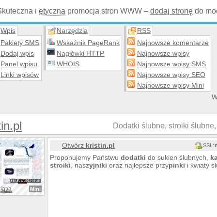
Skuteczna i
etyczna
promocja stron WWW –
dodaj stronę
do mod
Wpis
Narzędzia
RSS
Pakiety SMS
Wskaźnik PageRank
Najnowsze komentarze
Dodaj wpis
Nagłówki HTTP
Najnowsze wpisy
Panel wpisu
WHOIS
Najnowsze wpisy SMS
Linki wpisów
Najnowsze wpisy SEO
Najnowsze wpisy Mini
W
in.pl
Dodatki ślubne, stroiki ślubne,
Otwórz
kristin.pl
SSL:
Proponujemy Państwu
dodatki
do sukien ślubnych,
k
stroiki
, nasz
yjniki
oraz najlepsze przy
pinki
i kwiaty ś
lat/a
Mini