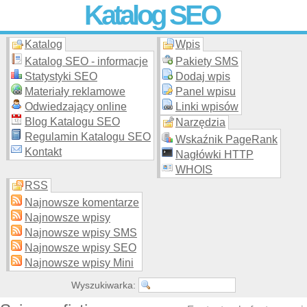
Katalog SEO
Katalog
Wpis
Skuteczna i
etyczna
promocja stron WWW –
dodaj stronę
do
moderowanego katalogu za darmo!
Katalog SEO - informacje
Pakiety SMS
Statystyki SEO
Dodaj wpis
Materiały reklamowe
Panel wpisu
Odwiedzający online
Linki wpisów
Blog Katalogu SEO
Narzędzia
Regulamin Katalogu SEO
Wskaźnik PageRank
Kontakt
Nagłówki HTTP
WHOIS
RSS
Najnowsze komentarze
Najnowsze wpisy
Najnowsze wpisy SMS
Najnowsze wpisy SEO
Najnowsze wpisy Mini
Wyszukiwarka: