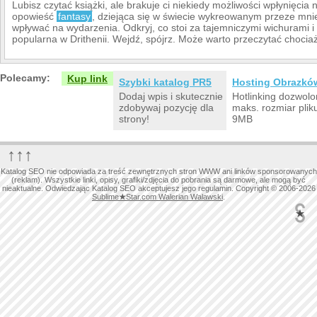
Lubisz czytać książki, ale brakuje ci niekiedy możliwości wpłynięci
opowieść
fantasy
, dziejąca się w świecie wykreowanym przeze mnie
wpływać na wydarzenia. Odkryj, co stoi za tajemniczymi wichurami i 
popularna w Drithenii. Wejdź, spójrz. Może warto przeczytać chociaż
Polecamy:
Kup link
Szybki katalog PR5
Hosting Obrazkó
Dodaj wpis i skutecznie
Hotlinking dozwolo
zdobywaj pozycję dla
maks. rozmiar plik
strony!
9MB
↑↑↑
Katalog SEO nie odpowiada za treść zewnętrznych stron WWW ani linków sponsorowanych
(reklam). Wszystkie linki, opisy, grafiki/zdjęcia do pobrania są darmowe, ale mogą być
nieaktualne. Odwiedzając Katalog SEO akceptujesz jego regulamin. Copyright © 2006-2026
Sublime
★
Star.com Walerian Walawski
.