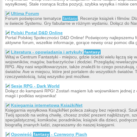
wysyłkowej. Stale rosnąca liczba pozycji, szybka wysyłka i niskie ce
Ultima Forum
Forum poświęcone tematyce
fantasy
. Recenzje książek i filmów. 
w świecie Systemu. Gry fabularne w różnym wydaniu. Dołącz do Na
Polski Portal D&D Online
Portal Polskiej Społeczności D&D Online! Poświęcony najlepsze
aktywne forum, wszelkie informacje, gorące newsy oraz pomoc dla 
Literatura - opowiadania i artykuły
fantasy
Witaj w Centrum Fantastyki - miejscu, gdzie ścieżki wielu łączą się 
wojowników, magów, barbarzyńców i złodziei. Przeglądaj rewelacyj
RPG. Aby nasi współtowarzysze, także znaleźli to czego poszukują
światów. Ave w miejscu, które jest portalem do wszystkich światów. 
rzeczywistością, tutaj wszystko jest możliwe.
Sesje RPG - Dark World
Dołącz do kampanii RPG! Zostań magiem lub wojownikiem jednej z czt
magii i podklas wojownika!
Księgarnia internetowa KsiążkiNet
Księgarnia wysyłkowa KsiążkiNet poleca zakupy bez rejestracji. Szu
Twój sposób na wolną chwilę, chcesz zrobić prezent najbliższym, szu
specjalistycznej, komiksów, poradników, książek dla dzieci, podręczni
biografią znanych ludzi, zapraszamy do naszej księgarni.
Opowieść
fantasy
- Czerwony Piach