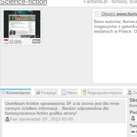
Science-fiction
Fantasta.pl - fantasy, scie
Otwórz
www.fanta
Baza autorów, tłumac
magazynów z gatunku f
wydanych w Polsce. Oc
18 lat/a
Mini
Komentarze
Podgląd
Wpis
Najpopularniejsze
O
Sko
Uwielbiam krótkie opowiadania SF a ta strona jest dla mnie
Kom
cennym źródłem informacji... Bardzo odpowiednia dla
Pod
fantasy/science-fiction grafika strony!
Fan opowiadań SF, 2012-02-05
Two