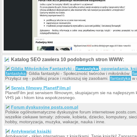
Katalog SEO zawiera 10 podobnych stron WWW:
Gildia Miłośników Fantastyki -
fantastyka
, opowiadania, ksi
fantastyka
! Gildia fantastyki - Społeczność twórców i miłośników:
fa
Przyłącz się - publikuj prace i rozkoszuj się zasobami.
fantastyka
w 
Serwis filmowy PlanetFilm.pl
PlanetFilm jest serwisem filmowym, skupiajacym sie na najlepszym
VHS jak i hitom kina wspołczesnego.
Forum dyskusyjne posts.com.pl
Polskie ogólnotematyczne dyskusyjne forum internetowe posts.com.p
wszelkie ciekawe tematy: zdrowie, kobieta, dziecko, komputery, siec
hobby, motoryzacja, muzyka, wakacje, nauka i inne.
Antykwariat książki
Antykwariat - sklep internetowy z książkami. Tanie książki! Zaprasz