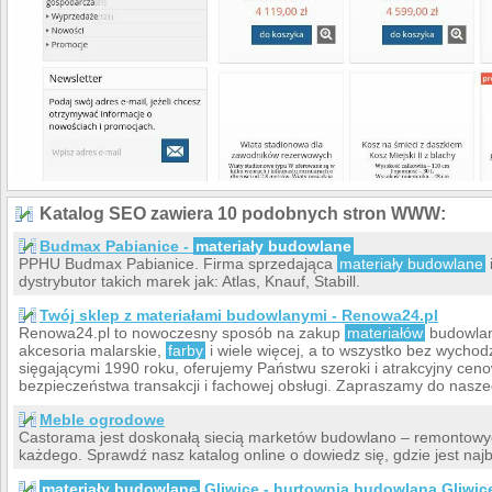
Katalog SEO zawiera 10 podobnych stron WWW:
Budmax Pabianice -
materiały budowlane
PPHU Budmax Pabianice. Firma sprzedająca
materiały budowlane
dystrybutor takich marek jak: Atlas, Knauf, Stabill.
Twój sklep z materiałami budowlanymi - Renowa24.pl
Renowa24.pl to nowoczesny sposób na zakup
materiałów
budowlany
akcesoria malarskie,
farby
i wiele więcej, a to wszystko bez wychod
sięgającymi 1990 roku, oferujemy Państwu szeroki i atrakcyjny cen
bezpieczeństwa transakcji i fachowej obsługi. Zapraszamy do nasze
Meble ogrodowe
Castorama jest doskonałą siecią marketów budowlano – remontowyc
każdego. Sprawdź nasz katalog online o dowiedz się, gdzie jest najbl
materiały budowlane
Gliwice - hurtownia budowlana Gliwic