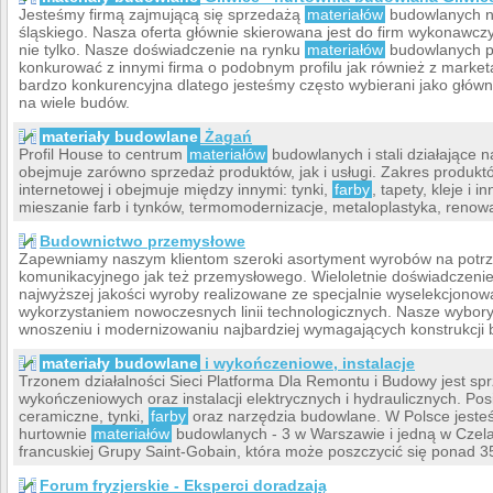
Jesteśmy firmą zajmującą się sprzedażą
materiałów
budowlanych n
śląskiego. Nasza oferta głównie skierowana jest do firm wykonawczy
nie tylko. Nasze doświadczenie na rynku
materiałów
budowlanych p
konkurować z innymi firma o podobnym profilu jak również z market
bardzo konkurencyjna dlatego jesteśmy często wybierani jako głó
na wiele budów.
materiały budowlane
Żagań
Profil House to centrum
materiałów
budowlanych i stali działające n
obejmuje zarówno sprzedaż produktów, jak i usługi. Zakres produkt
internetowej i obejmuje między innymi: tynki,
farby
, tapety, kleje i 
mieszanie farb i tynków, termomodernizacje, metaloplastyka, renow
Budownictwo przemysłowe
Zapewniamy naszym klientom szeroki asortyment wyrobów na potr
komunikacyjnego jak też przemysłowego. Wieloletnie doświadczeni
najwyższej jakości wyroby realizowane ze specjalnie wyselekcjono
wykorzystaniem nowoczesnych linii technologicznych. Nasze wybory
wnoszeniu i modernizowaniu najbardziej wymagających konstrukcji
materiały budowlane
i wykończeniowe, instalacje
Trzonem działalności Sieci Platforma Dla Remontu i Budowy jest s
wykończeniowych oraz instalacji elektrycznych i hydraulicznych. Pos
ceramiczne, tynki,
farby
oraz narzędzia budowlane. W Polsce jeste
hurtownie
materiałów
budowlanych - 3 w Warszawie i jedną w Czela
francuskiej Grupy Saint-Gobain, która może poszczycić się ponad 350-
Forum fryzjerskie - Eksperci doradzają