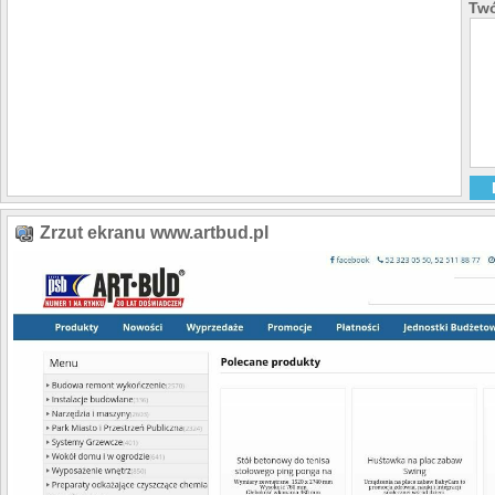
Twó
Zrzut ekranu www.artbud.pl