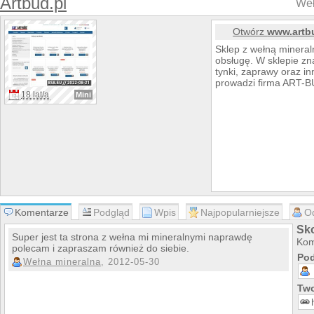
Artbud.pl
Weł
Otwórz
www.artb
Sklep z wełną mineral
obsługę. W sklepie znaj
tynki, zaprawy oraz i
prowadzi firma ART-BU
18 lat/a
Mini
Komentarze
Podgląd
Wpis
Najpopularniejsze
O
Sk
Super jest ta strona z wełna mi mineralnymi naprawdę
Kom
polecam i zapraszam również do siebie.
Pod
Wełna mineralna
, 2012-05-30
Two