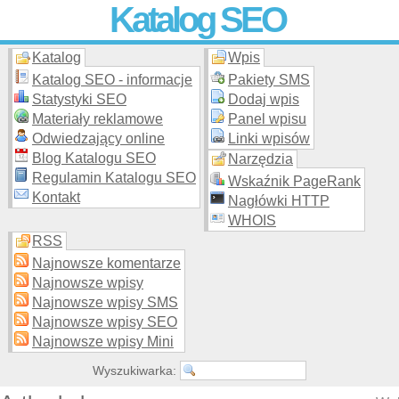
Katalog SEO
Katalog
Wpis
Skuteczna i
etyczna
promocja stron WWW –
dodaj stronę
do
moderowanego katalogu za darmo!
Katalog SEO - informacje
Pakiety SMS
Statystyki SEO
Dodaj wpis
Materiały reklamowe
Panel wpisu
Odwiedzający online
Linki wpisów
Blog Katalogu SEO
Narzędzia
Regulamin Katalogu SEO
Wskaźnik PageRank
Kontakt
Nagłówki HTTP
WHOIS
RSS
Najnowsze komentarze
Najnowsze wpisy
Najnowsze wpisy SMS
Najnowsze wpisy SEO
Najnowsze wpisy Mini
Wyszukiwarka: