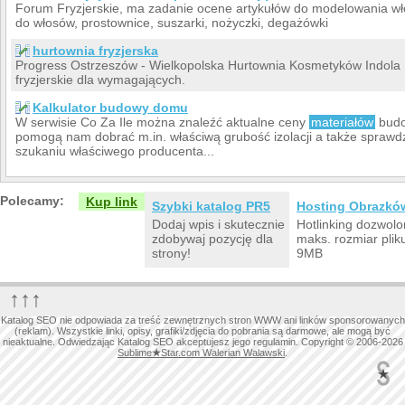
Forum Fryzjerskie, ma zadanie ocene artykułów do modelowania włos
do włosów, prostownice, suszarki, nożyczki, degażówki
hurtownia fryzjerska
Progress Ostrzeszów - Wielkopolska Hurtownia Kosmetyków Indola 
fryzjerskie dla wymagających.
Kalkulator budowy domu
W serwisie Co Za Ile można znaleźć aktualne ceny
materiałów
budo
pomogą nam dobrać m.in. właściwą grubość izolacji a także sprawdzi
szukaniu właściwego producenta...
Polecamy:
Kup link
Szybki katalog PR5
Hosting Obrazkó
Dodaj wpis i skutecznie
Hotlinking dozwolo
zdobywaj pozycję dla
maks. rozmiar plik
strony!
9MB
↑↑↑
Katalog SEO nie odpowiada za treść zewnętrznych stron WWW ani linków sponsorowanych
(reklam). Wszystkie linki, opisy, grafiki/zdjęcia do pobrania są darmowe, ale mogą być
nieaktualne. Odwiedzając Katalog SEO akceptujesz jego regulamin. Copyright © 2006-2026
Sublime
★
Star.com Walerian Walawski
.