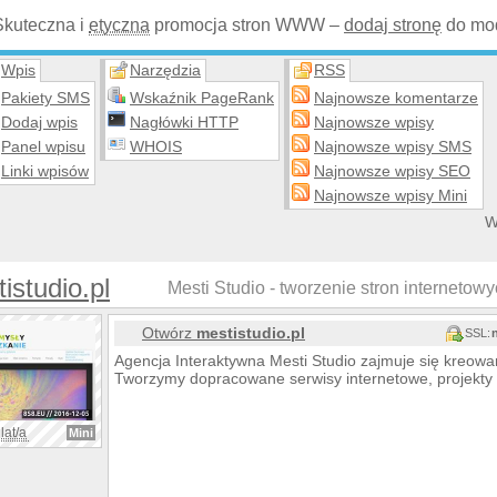
Skuteczna i
etyczna
promocja stron WWW –
dodaj stronę
do mod
Wpis
Narzędzia
RSS
Pakiety SMS
Wskaźnik PageRank
Najnowsze komentarze
Dodaj wpis
Nagłówki HTTP
Najnowsze wpisy
Panel wpisu
WHOIS
Najnowsze wpisy SMS
Linki wpisów
Najnowsze wpisy SEO
Najnowsze wpisy Mini
W
istudio.pl
Mesti Studio - tworzenie stron internetowy
Otwórz
mestistudio.pl
SSL:
Agencja Interaktywna Mesti Studio zajmuje się kreowa
Tworzymy dopracowane serwisy internetowe, projekty g
lat/a
Mini