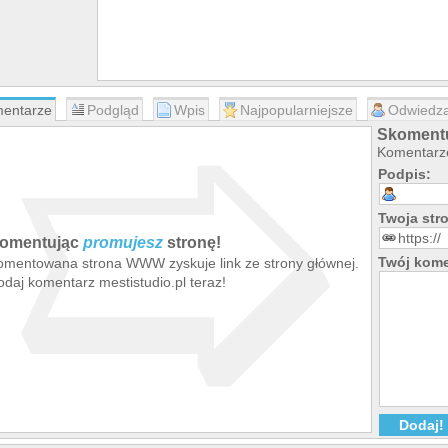
➯
entarze
Podgląd
Wpis
Najpopularniejsze
Odwiedza
Skomentu
Komentarze
Podpis:
Twoja st
omentując
promujesz
stronę!
Twój kome
omentowana strona WWW zyskuje link ze strony głównej.
daj komentarz mestistudio.pl teraz!