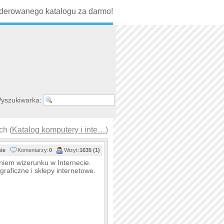
erowanego katalogu za darmo!
yszukiwarka:
ch (
Katalog komputery i inte…
)
nie
Komentarzy:
0
Wizyt:
1635 (1)
niem wizerunku w Internecie.
raficzne i sklepy internetowe.