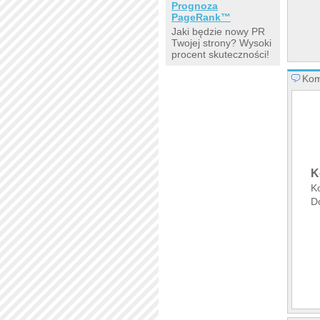
Prognoza
PageRank™
Jaki będzie nowy PR
Twojej strony? Wysoki
procent skuteczności!
Kom
K
K
Do