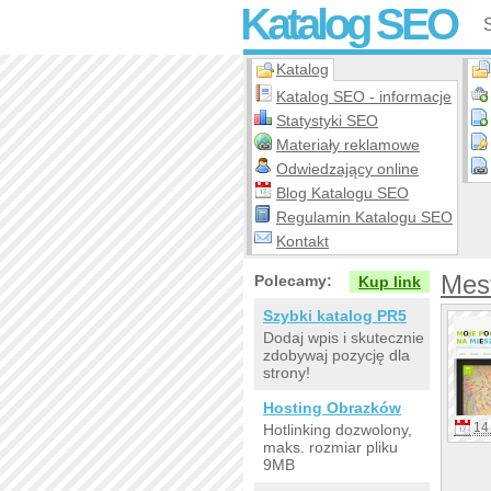
Katalog SEO
Katalog
Katalog SEO - informacje
Statystyki SEO
Materiały reklamowe
Odwiedzający online
Blog Katalogu SEO
Regulamin Katalogu SEO
Kontakt
Mest
Polecamy:
Kup link
Szybki katalog PR5
Dodaj wpis i skutecznie
zdobywaj pozycję dla
strony!
Hosting Obrazków
14 
Hotlinking dozwolony,
maks. rozmiar pliku
9MB