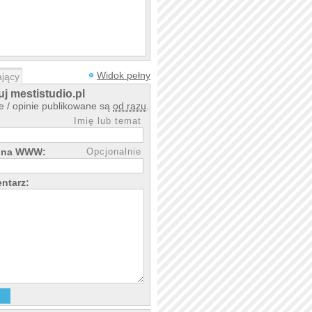
Widok pełny
jący
j mestistudio.pl
 / opinie publikowane są
od razu
.
Imię lub temat
rona WWW:
Opcjonalnie
ntarz: