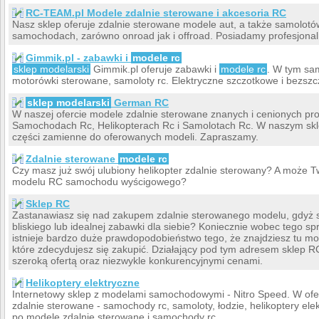
RC-TEAM.pl Modele zdalnie sterowane i akcesoria RC
Nasz sklep oferuje zdalnie sterowane modele aut, a także samolotów
samochodach, zarówno onroad jak i offroad. Posiadamy profesjona
Gimmik.pl - zabawki i
modele rc
sklep modelarski
Gimmik.pl oferuje zabawki i
modele rc
. W tym sam
motorówki sterowane, samoloty rc. Elektryczne szczotkowe i bezsz
sklep modelarski
German RC
W naszej ofercie modele zdalnie sterowane znanych i cenionych pro
Samochodach Rc, Helikopterach Rc i Samolotach Rc. W naszym sklep
części zamienne do oferowanych modeli. Zapraszamy.
Zdalnie sterowane
modele rc
Czy masz już swój ulubiony helikopter zdalnie sterowany? A może
modelu RC samochodu wyścigowego?
Sklep RC
Zastanawiasz się nad zakupem zdalnie sterowanego modelu, gdyż s
bliskiego lub idealnej zabawki dla siebie? Koniecznie wobec tego sp
istnieje bardzo duże prawdopodobieństwo tego, że znajdziesz tu mo
które zdecydujesz się zakupić. Działający pod tym adresem sklep R
szeroką ofertą oraz niezwykle konkurencyjnymi cenami.
Helikoptery elektryczne
Internetowy sklep z modelami samochodowymi - Nitro Speed. W o
zdalnie sterowane - samochody rc, samoloty, łodzie, helikoptery ele
po modele zdalnie sterowane i samochody rc.