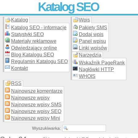
Katalog SEO
Katalog
Wpis
Skuteczna i
etyczna
promocja stron WWW –
dodaj stronę
do
moderowanego katalogu za darmo!
Katalog SEO - informacje
Pakiety SMS
Statystyki SEO
Dodaj wpis
Materiały reklamowe
Panel wpisu
Odwiedzający online
Linki wpisów
Blog Katalogu SEO
Narzędzia
Regulamin Katalogu SEO
Wskaźnik PageRank
Kontakt
Nagłówki HTTP
WHOIS
RSS
Najnowsze komentarze
Najnowsze wpisy
Najnowsze wpisy SMS
Najnowsze wpisy SEO
Najnowsze wpisy Mini
Wyszukiwarka: