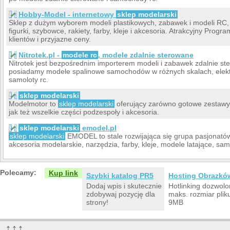
Hobby-Model - internetowy
sklep modelarski
Sklep z dużym wyborem modeli plastikowych, zabawek i modeli RC, 
figurki, szybowce, rakiety, farby, kleje i akcesoria. Atrakcyjny Pr
klientów i przyjazne ceny.
Nitrotek.pl -
modele rc
, modele zdalnie sterowane
Nitrotek jest bezpośrednim importerem modeli i zabawek zdalnie st
posiadamy modele spalinowe samochodów w różnych skalach, elek
samoloty rc.
sklep modelarski
Modelmotor to
sklep modelarski
oferujący zarówno gotowe zestawy 
jak też wszelkie części podzespoły i akcesoria.
sklep modelarski
emodel.pl
sklep modelarski
EMODEL to stale rozwijająca się grupa pasjonatów
akcesoria modelarskie, narzędzia, farby, kleje, modele latające, sa
Polecamy:
Kup link
Szybki katalog PR5
Hosting Obrazkó
Dodaj wpis i skutecznie
Hotlinking dozwolo
zdobywaj pozycję dla
maks. rozmiar plik
strony!
9MB
↑↑↑