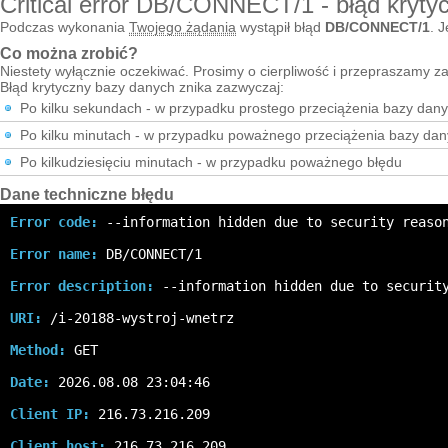
Critical error DB/CONNECT/1 - błąd kryty
Podczas wykonania
Twojego żądania
wystąpił błąd
DB/CONNECT/1
. J
Co można zrobić?
Niestety wyłącznie oczekiwać. Prosimy o cierpliwość i przepraszamy za
Błąd krytyczny bazy danych znika zazwyczaj:
Po kilku sekundach - w przypadku prostego przeciążenia bazy dan
Po kilku minutach - w przypadku poważnego przeciążenia bazy da
Po kilkudziesięciu minutach - w przypadku poważnego błędu
Dane techniczne błędu
Error code:
 --information hidden due to security reaso
Error name:
 DB/CONNECT/1
Error description:
 --information hidden due to securit
URI:
 /i-20188-wystroj-wnetrz
Method:
 GET
Date:
 2026.08.08 23:04:46
Client IP:
 216.73.216.209
Client host:
 216.73.216.209