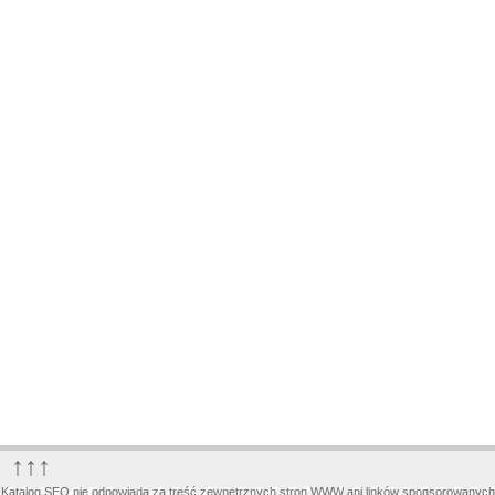
↑↑↑
Katalog SEO nie odpowiada za treść zewnętrznych stron WWW ani linków sponsorowanych