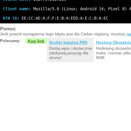
Client name:
 Mozilla/5.0 (Linux; Android 14; Pixel 8) 
RTN ID:
 EE:CC:AE:A:F:F:E:B:A:EED:A:E:C:B:A:EC
Pomoc
Jeśli powód wystąpienia tego błędu jest dla Ciebie niejasny, możesz
ra
Polecamy:
Kup link
Szybki katalog PR5
Hosting Obrazkó
Dodaj wpis i skutecznie
Hotlinking dozwolo
zdobywaj pozycję dla
maks. rozmiar plik
strony!
9MB