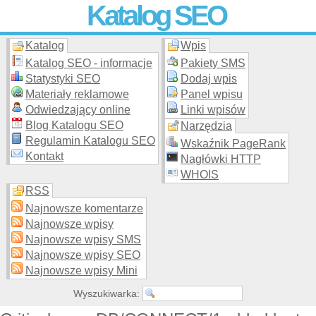
Katalog SEO
Katalog
Wpis
Skuteczna i
etyczna
promocja stron WWW –
dodaj stronę
do
moderowanego katalogu za darmo!
Katalog SEO - informacje
Pakiety SMS
Statystyki SEO
Dodaj wpis
Materiały reklamowe
Panel wpisu
Odwiedzający online
Linki wpisów
Blog Katalogu SEO
Narzędzia
Regulamin Katalogu SEO
Wskaźnik PageRank
Kontakt
Nagłówki HTTP
WHOIS
RSS
Najnowsze komentarze
Najnowsze wpisy
Najnowsze wpisy SMS
Najnowsze wpisy SEO
Najnowsze wpisy Mini
Wyszukiwarka: