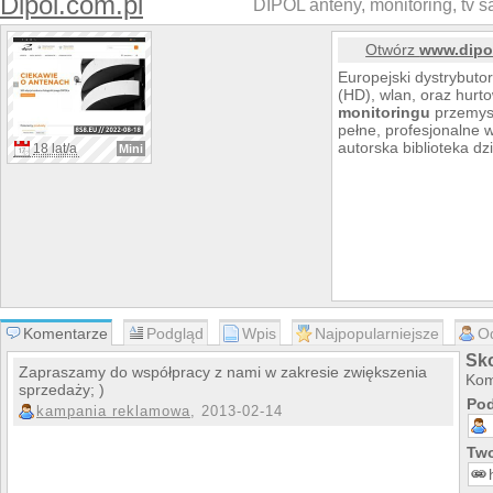
Dipol.com.pl
DIPOL anteny, monitoring, tv sa
Otwórz
www.dipo
Europejski dystrybutor
(HD), wlan, oraz hurt
monitoringu
przemysł
pełne, profesjonalne
autorska biblioteka dz
18 lat/a
Mini
Komentarze
Podgląd
Wpis
Najpopularniejsze
O
Sk
Zapraszamy do współpracy z nami w zakresie zwiększenia
Kom
sprzedaży; )
Pod
kampania reklamowa
, 2013-02-14
Two