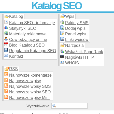
Katalog SEO
Katalog
Wpis
Skuteczna i
etyczna
promocja stron WWW –
dodaj stronę
do
moderowanego katalogu za darmo!
Katalog SEO - informacje
Pakiety SMS
Statystyki SEO
Dodaj wpis
Materiały reklamowe
Panel wpisu
Odwiedzający online
Linki wpisów
Blog Katalogu SEO
Narzędzia
Regulamin Katalogu SEO
Wskaźnik PageRank
Kontakt
Nagłówki HTTP
WHOIS
RSS
Najnowsze komentarze
Najnowsze wpisy
Najnowsze wpisy SMS
Najnowsze wpisy SEO
Najnowsze wpisy Mini
Wyszukiwarka: