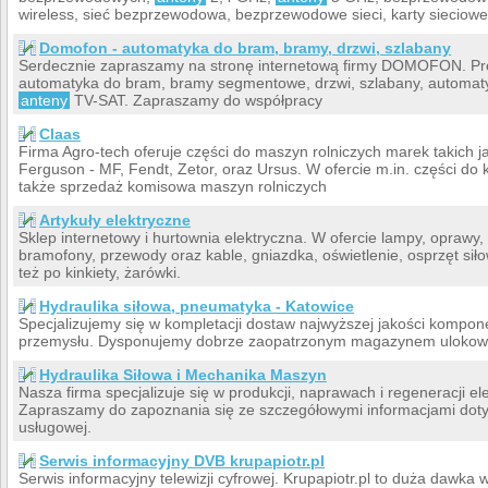
wireless, sieć bezprzewodowa, bezprzewodowe sieci, karty sieciowe
Domofon - automatyka do bram, bramy, drzwi, szlabany
Serdecznie zapraszamy na stronę internetową firmy DOMOFON. Pro
automatyka do bram, bramy segmentowe, drzwi, szlabany, automatyk
anteny
TV-SAT. Zapraszamy do współpracy
Claas
Firma Agro-tech oferuje części do maszyn rolniczych marek takich 
Ferguson - MF, Fendt, Zetor, oraz Ursus. W ofercie m.in. części do
także sprzedaż komisowa maszyn rolniczych
Artykuły elektryczne
Sklep internetowy i hurtownia elektryczna. W ofercie lampy, oprawy, 
bramofony, przewody oraz kable, gniazdka, oświetlenie, osprzęt siło
też po kinkiety, żarówki.
Hydraulika siłowa, pneumatyka - Katowice
Specjalizujemy się w kompletacji dostaw najwyższej jakości kompon
przemysłu. Dysponujemy dobrze zaopatrzonym magazynem ulokow
Hydraulika Siłowa i Mechanika Maszyn
Nasza firma specjalizuje się w produkcji, naprawach i regeneracji el
Zapraszamy do zapoznania się ze szczegółowymi informacjami dotyc
usługowej.
Serwis informacyjny DVB krupapiotr.pl
Serwis informacyjny telewizji cyfrowej. Krupapiotr.pl to duża dawka w