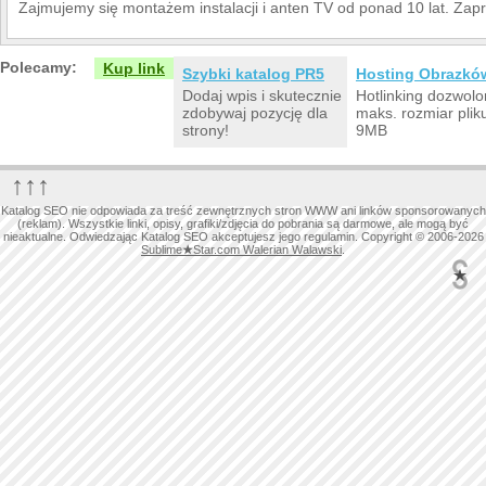
Zajmujemy się montażem instalacji i anten TV od ponad 10 lat. Zap
Polecamy:
Kup link
Szybki katalog PR5
Hosting Obrazkó
Dodaj wpis i skutecznie
Hotlinking dozwolo
zdobywaj pozycję dla
maks. rozmiar plik
strony!
9MB
↑↑↑
Katalog SEO nie odpowiada za treść zewnętrznych stron WWW ani linków sponsorowanych
(reklam). Wszystkie linki, opisy, grafiki/zdjęcia do pobrania są darmowe, ale mogą być
nieaktualne. Odwiedzając Katalog SEO akceptujesz jego regulamin. Copyright © 2006-2026
Sublime
★
Star.com Walerian Walawski
.