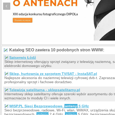
Katalog SEO zawiera 10 podobnych stron WWW:
Satserwis Łódź
Sklep internetowy oferujący sprzęt związany z telewizją naziemną, s
elektroniki domowego użytku.
Sklep, hurtownia ze sprzętem TV/SAT - InstaSAT.pl
Najlepsze akcesoria do naziemnej telewizji cyfrowej dvb-t. Zaprasz
profesjonalny sprzęt i fachowe doradztwo.
Telewizja satelitarna - sklepsatelitarny.pl
Internetowy sklep satelitarny oferuje szeroki wybór asortymentu do te
wzmacniacze tv moduły CI i wiele innych.
WISP.PL Sieci Bezprzewodowe,
anteny
5 GHz
Sieci bezprzewodowe, radiowe, Wi-Fi, wlan, WiMAX, urządzenia słu
bezprzewodowych,
anteny
2,4 GHz,
anteny
5 GHz, bezprzewodowe 