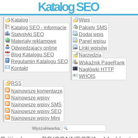
Katalog SEO
Katalog
Wpis
Skuteczna i
etyczna
promocja stron WWW –
dodaj stronę
do
moderowanego katalogu za darmo!
Katalog SEO - informacje
Pakiety SMS
Statystyki SEO
Dodaj wpis
Materiały reklamowe
Panel wpisu
Odwiedzający online
Linki wpisów
Blog Katalogu SEO
Narzędzia
Regulamin Katalogu SEO
Wskaźnik PageRank
Kontakt
Nagłówki HTTP
WHOIS
RSS
Najnowsze komentarze
Najnowsze wpisy
Najnowsze wpisy SMS
Najnowsze wpisy SEO
Najnowsze wpisy Mini
Wyszukiwarka: