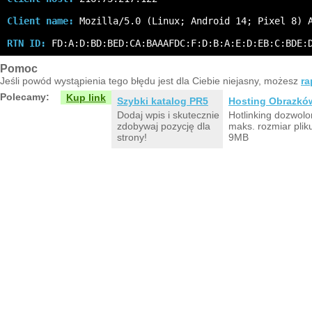
Client name:
 Mozilla/5.0 (Linux; Android 14; Pixel 8) 
RTN ID:
 FD:A:D:BD:BED:CA:BAAAFDC:F:D:B:A:E:D:EB:C:BDE:
Pomoc
Jeśli powód wystąpienia tego błędu jest dla Ciebie niejasny, możesz
ra
Polecamy:
Kup link
Szybki katalog PR5
Hosting Obrazkó
Dodaj wpis i skutecznie
Hotlinking dozwolo
zdobywaj pozycję dla
maks. rozmiar plik
strony!
9MB