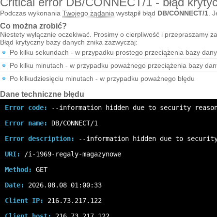
Critical error DB/CONNECT/1 - błąd kryty
Podczas wykonania
Twojego żądania
wystąpił błąd
DB/CONNECT/1
. J
Co można zrobić?
Niestety wyłącznie oczekiwać. Prosimy o cierpliwość i przepraszamy za
Błąd krytyczny bazy danych znika zazwyczaj:
Po kilku sekundach - w przypadku prostego przeciążenia bazy dan
Po kilku minutach - w przypadku poważnego przeciążenia bazy da
Po kilkudziesięciu minutach - w przypadku poważnego błędu
Dane techniczne błędu
Error code:
 --information hidden due to security reaso
Error name:
 DB/CONNECT/1
Error description:
 --information hidden due to securit
URI:
 /i-1969-regaly-magazynowe
Method:
 GET
Date:
 2026.08.08 01:00:33
Client IP:
 216.73.217.122
Client host:
 216.73.217.122