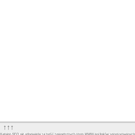
↑↑↑
Katalog SEO nie odpowiada za treść zewnętrznych stron WWW ani linków sponsorowanych