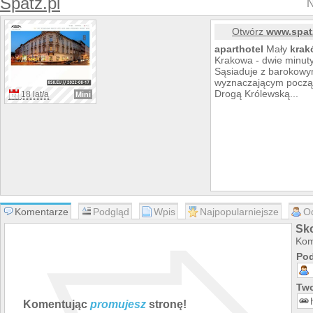
Spatz.pl
N
Otwórz
www.spat
apart
hotel
Mały
krak
Krakowa - dwie minu
Sąsiaduje z barokowy
wyznaczającym począt
Drogą Królewską...
18 lat/a
Mini
Komentarze
Podgląd
Wpis
Najpopularniejsze
O
Sk
Kom
Pod
Two
Komentując
promujesz
stronę!