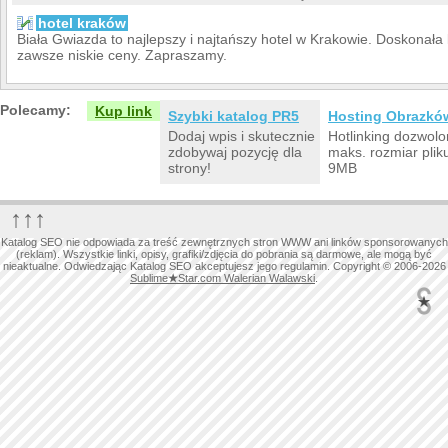
hotel kraków
Biała Gwiazda to najlepszy i najtańszy hotel w Krakowie. Doskonała l
zawsze niskie ceny. Zapraszamy.
Polecamy:
Kup link
Szybki katalog PR5
Hosting Obrazkó
Dodaj wpis i skutecznie
Hotlinking dozwolo
zdobywaj pozycję dla
maks. rozmiar plik
strony!
9MB
↑↑↑
Katalog SEO nie odpowiada za treść zewnętrznych stron WWW ani linków sponsorowanych
(reklam). Wszystkie linki, opisy, grafiki/zdjęcia do pobrania są darmowe, ale mogą być
nieaktualne. Odwiedzając Katalog SEO akceptujesz jego regulamin. Copyright © 2006-2026
Sublime
★
Star.com Walerian Walawski
.