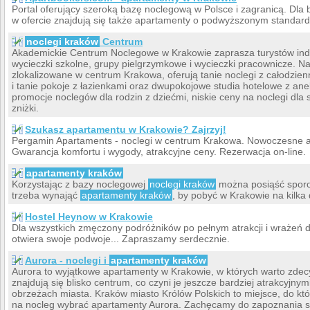
Portal oferujący szeroką bazę noclegową w Polsce i zagranicą. Dl
w ofercie znajdują się także apartamenty o podwyższonym standardz
noclegi kraków
Centrum
Akademickie Centrum Noclegowe w Krakowie zaprasza turystów ind
wycieczki szkolne, grupy pielgrzymkowe i wycieczki pracownicze. Na
zlokalizowane w centrum Krakowa, oferują tanie noclegi z całodz
i tanie pokoje z łazienkami oraz dwupokojowe studia hotelowe z 
promocje noclegów dla rodzin z dziećmi, niskie ceny na noclegi dla 
zniżki.
Szukasz apartamentu w Krakowie? Zajrzyj!
Pergamin Apartaments - noclegi w centrum Krakowa. Nowoczesne ap
Gwarancja komfortu i wygody, atrakcyjne ceny. Rezerwacja on-line.
apartamenty kraków
Korzystając z bazy noclegowej
noclegi kraków
można posiąść sporo 
trzeba wynająć
apartamenty kraków
, by pobyć w Krakowie na kilka 
Hostel Heynow w Krakowie
Dla wszystkich zmęczony podróżników po pełnym atrakcji i wrażeń 
otwiera swoje podwoje... Zapraszamy serdecznie.
Aurora - noclegi i
apartamenty kraków
Aurora to wyjątkowe apartamenty w Krakowie, w których warto zdec
znajdują się blisko centrum, co czyni je jeszcze bardziej atrakcyjn
obrzeżach miasta. Kraków miasto Królów Polskich to miejsce, do kt
na nocleg wybrać apartamenty Aurora. Zachęcamy do zapoznania si