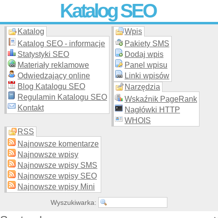
Katalog SEO
Katalog
Wpis
Skuteczna i
etyczna
promocja stron WWW –
dodaj stronę
do
moderowanego katalogu za darmo!
Katalog SEO - informacje
Pakiety SMS
Statystyki SEO
Dodaj wpis
Materiały reklamowe
Panel wpisu
Odwiedzający online
Linki wpisów
Blog Katalogu SEO
Narzędzia
Regulamin Katalogu SEO
Wskaźnik PageRank
Kontakt
Nagłówki HTTP
WHOIS
RSS
Najnowsze komentarze
Najnowsze wpisy
Najnowsze wpisy SMS
Najnowsze wpisy SEO
Najnowsze wpisy Mini
Wyszukiwarka: