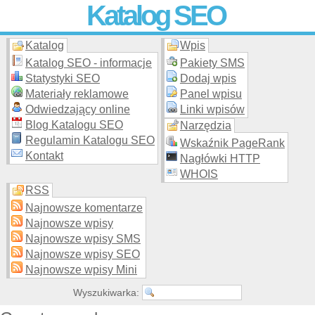
Katalog SEO
Katalog
Wpis
Skuteczna i
etyczna
promocja stron WWW –
dodaj stronę
do
moderowanego katalogu za darmo!
Katalog SEO - informacje
Pakiety SMS
Statystyki SEO
Dodaj wpis
Materiały reklamowe
Panel wpisu
Odwiedzający online
Linki wpisów
Blog Katalogu SEO
Narzędzia
Regulamin Katalogu SEO
Wskaźnik PageRank
Kontakt
Nagłówki HTTP
WHOIS
RSS
Najnowsze komentarze
Najnowsze wpisy
Najnowsze wpisy SMS
Najnowsze wpisy SEO
Najnowsze wpisy Mini
Wyszukiwarka: