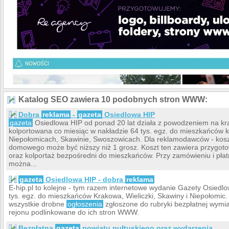
Katalog SEO zawiera 10 podobnych stron WWW:
Dobra
reklama
-
gazeta
Osiedlowa HIP
gazeta
Osiedlowa HIP od ponad 20 lat działa z powodzeniem na kr
kolportowana co miesiąc w nakładzie 64 tys. egz. do mieszkańców kr
Niepołomicach, Skawinie, Swoszowicach. Dla reklamodawców - kosz
domowego może być niższy niż 1 grosz. Koszt ten zawiera przygoto
oraz kolportaż bezpośredni do mieszkańców. Przy zamówieniu i płat
można...
gazeta
Osiedlowa HIP - dobra
reklama
E-hip.pl to kolejne - tym razem internetowe wydanie Gazety Osiedlo
tys. egz. do mieszkańców Krakowa, Wieliczki, Skawiny i Niepołomic
wszystkie drobne
ogłoszenia
zgłoszone do rubryki bezpłatnej wymian
rejonu podlinkowane do ich stron WWW.
Bezpłatna
gazeta
powiatu pułtuskiego oraz wydarzenia