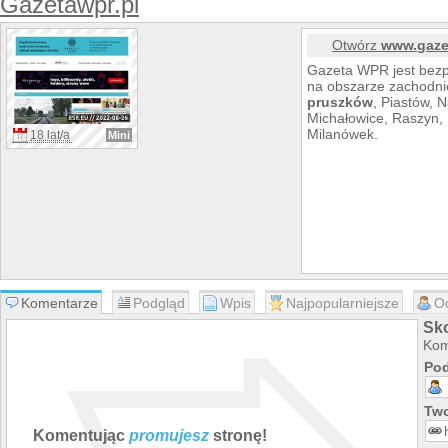
Gazetawpr.pl
Otwórz
www.gaze
Gazeta WPR jest bezp
na obszarze zachodni
pruszków
, Piastów, 
Michałowice, Raszyn, 
Milanówek.
18 lat/a
Mini
Komentarze
Podgląd
Wpis
Najpopularniejsze
O
Sk
Kom
Pod
Two
Komentując
promujesz
stronę!