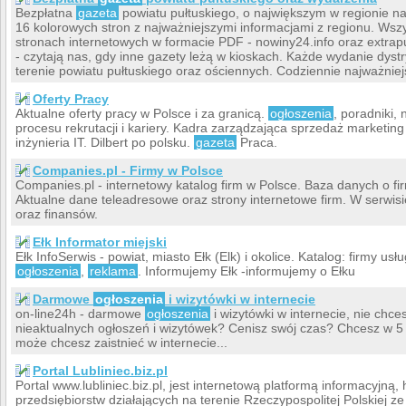
Bezpłatna
gazeta
powiatu pułtuskiego, o największym w regionie na
16 kolorowych stron z najważniejszymi informacjami z regionu. Ws
stronach internetowych w formacie PDF - nowiny24.info oraz extrapu
- czytają nas, gdy inne gazety leżą w kioskach. Każde wydanie dy
terenie powiatu pułtuskiego oraz ościennych. Codziennie najważniejs
Oferty Pracy
Aktualne oferty pracy w Polsce i za granicą.
ogłoszenia
, poradniki,
procesu rekrutacji i kariery. Kadra zarządzająca sprzedaż marketin
inżynieria IT. Dilbert po polsku.
gazeta
Praca.
Companies.pl - Firmy w Polsce
Companies.pl - internetowy katalog firm w Polsce. Baza danych o fir
Aktualne dane teleadresowe oraz strony internetowe firm. W serwisi
oraz finansów.
Ełk Informator miejski
Ełk InfoSerwis - powiat, miasto Ełk (Elk) i okolice. Katalog: firmy us
ogłoszenia
,
reklama
. Informujemy Ełk -informujemy o Ełku
Darmowe
ogłoszenia
i wizytówki w internecie
on-line24h - darmowe
ogłoszenia
i wizytówki w internecie, nie chce
nieaktualnych ogłoszeń i wizytówek? Cenisz swój czas? Chcesz w 5
może chcesz zaistnieć w internecie...
Portal Lubliniec.biz.pl
Portal www.lubliniec.biz.pl, jest internetową platformą informacyjną,
przedsiębiorstw działających na terenie Rzeczypospolitej Polskiej