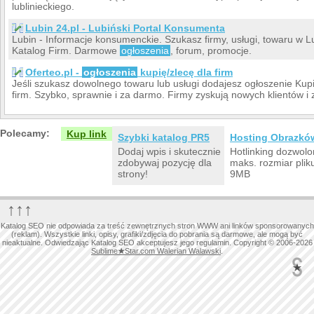
lublinieckiego.
Lubin 24.pl - Lubiński Portal Konsumenta
Lubin - Informacje konsumenckie. Szukasz firmy, usługi, towaru w Lu
Katalog Firm. Darmowe
ogłoszenia
, forum, promocje.
Oferteo.pl -
ogłoszenia
kupię/zlecę dla firm
Jeśli szukasz dowolnego towaru lub usługi dodajesz ogłoszenie Kupię.
firm. Szybko, sprawnie i za darmo. Firmy zyskują nowych klientów i
Polecamy:
Kup link
Szybki katalog PR5
Hosting Obrazkó
Dodaj wpis i skutecznie
Hotlinking dozwolo
zdobywaj pozycję dla
maks. rozmiar plik
strony!
9MB
↑↑↑
Katalog SEO nie odpowiada za treść zewnętrznych stron WWW ani linków sponsorowanych
(reklam). Wszystkie linki, opisy, grafiki/zdjęcia do pobrania są darmowe, ale mogą być
nieaktualne. Odwiedzając Katalog SEO akceptujesz jego regulamin. Copyright © 2006-2026
Sublime
★
Star.com Walerian Walawski
.