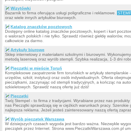
Wizytówki
Bazarnik to firma oferująca usługi poligraficzne i reklamowe.
STEM
oraz wiele innych artykułów biurowych.
Katalog znaczków pocztowych
Dostępny online katalog znaczków pocztowych, kopert i kart pocztow
o walorach polskich i nie tylko. Sprawdź również giełdę walorów, mo
całkowicie za darmo.
Artykuły biurowe
Sklep internetowy z materiałami szkolnymi i biurowymi. Wykonuje
metodą laserową oraz wyrób stempli. Szybka realizacja, 1-3 dni rob
Pieczątki w mieście Toruń
Kompleksowe zaopatrzenie firm toruńskich w artykuły stemplarskie - 
urzędów, szkół, instytucji oraz osób indywidualnych. Oferta obejmuj
pieczątkami, zaczynając od stempli tradycyjnych, a kończąc na auto
szkieletowych. Sprawdź naszą ofertę już dziś!
Pieczątki
Twój Stempel - to firma z tradycjami. Wyrabiane przez nas produkty
nas Pieczątki sprawdzają się w ciężkich warunkach pracy. Szerokie
najlepsza reklama. Jeżeli jesteś zainteresowany naszą ofertą zapra
Wyrób pieczątek Warszawa
W dzisiejszych czasach wygoda jest bardzo ważna. Niezwykle wygo
pieczątek przez Internet. Strona www.PieczatkiWarszawa.com.pl umo