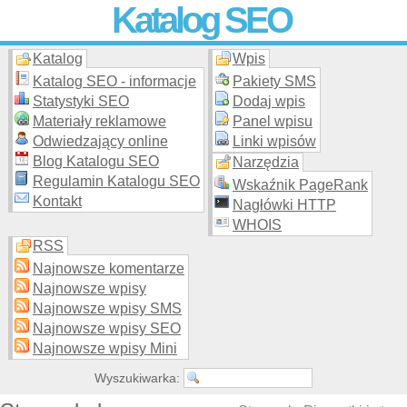
Katalog SEO
Katalog
Wpis
Skuteczna i
etyczna
promocja stron WWW –
dodaj stronę
do
moderowanego katalogu za darmo!
Katalog SEO - informacje
Pakiety SMS
Statystyki SEO
Dodaj wpis
Materiały reklamowe
Panel wpisu
Odwiedzający online
Linki wpisów
Blog Katalogu SEO
Narzędzia
Regulamin Katalogu SEO
Wskaźnik PageRank
Kontakt
Nagłówki HTTP
WHOIS
RSS
Najnowsze komentarze
Najnowsze wpisy
Najnowsze wpisy SMS
Najnowsze wpisy SEO
Najnowsze wpisy Mini
Wyszukiwarka: