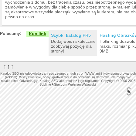
wychodzenia z domu, bez tracenia czasu, bez niepotrzebnego wydaw
zamówienie w wygodny dla ciebie sposób przez stronę, e-mailem lu
są ekspresowe wszystkie pieczątki wysyłane są kurierem, nie ma ob
pewno na czas.
Polecamy:
Kup link
Szybki katalog PR5
Hosting Obrazkó
Dodaj wpis i skutecznie
Hotlinking dozwolo
zdobywaj pozycję dla
maks. rozmiar plik
strony!
9MB
↑↑↑
Katalog SEO nie odpowiada za treść zewnętrznych stron WWW ani linków sponsorowanych
(reklam). Wszystkie linki, opisy, grafiki/zdjęcia do pobrania są darmowe, ale mogą być
nieaktualne. Odwiedzając Katalog SEO akceptujesz jego regulamin. Copyright © 2006-2026
Sublime
★
Star.com Walerian Walawski
.