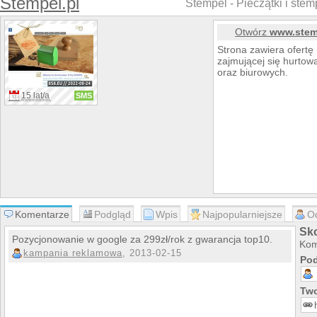
Stempel.pl
Stempel - Pieczątki i stem
Otwórz
www.stem
Strona zawiera ofertę 
zajmującej się hurto
oraz biurowych.
15 lat/a
SMS
Komentarze
Podgląd
Wpis
Najpopularniejsze
O
Sk
Pozycjonowanie w google za 299zł/rok z gwarancja top10.
Kom
kampania reklamowa
, 2013-02-15
Pod
Two