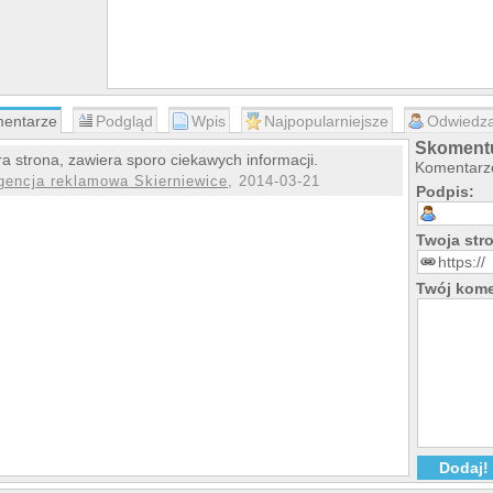
entarze
Podgląd
Wpis
Najpopularniejsze
Odwiedza
Skomentu
a strona, zawiera sporo ciekawych informacji.
Komentarze
gencja reklamowa Skierniewice
, 2014-03-21
Podpis:
Twoja st
Twój kome