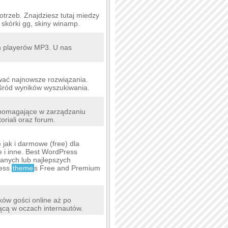
rzeb. Znajdziesz tutaj miedzy
, skórki gg, skiny winamp.
ch playerów MP3. U nas
wać najnowsze rozwiązania.
wśród wyników wyszukiwania.
pomagające w zarządzaniu
riali oraz forum.
 jak i darmowe (free) dla
e i inne. Best WordPress
anych lub najlepszych
ress
theme
s Free and Premium
ków gości online aż po
ącą w oczach internautów.