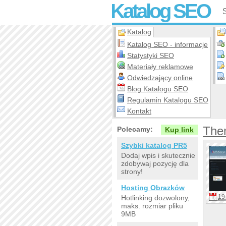
Katalog SEO
Katalog
Katalog SEO - informacje
Statystyki SEO
Materiały reklamowe
Odwiedzający online
Blog Katalogu SEO
Regulamin Katalogu SEO
Kontakt
The
Polecamy:
Kup link
Szybki katalog PR5
Dodaj wpis i skutecznie
zdobywaj pozycję dla
strony!
Hosting Obrazków
19 
Hotlinking dozwolony,
maks. rozmiar pliku
9MB