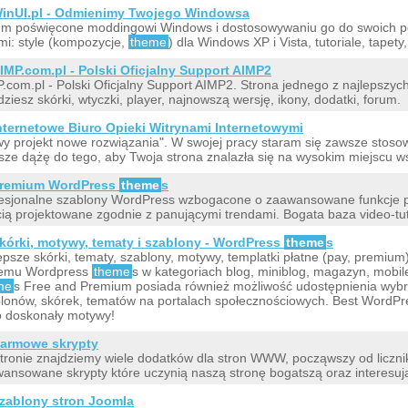
inUI.pl - Odmienimy Twojego Windowsa
m poświęcone moddingowi Windows i dostosowywaniu go do swoich pot
mi: style (kompozycje,
theme
) dla Windows XP i Vista, tutoriale, tapety
IMP.com.pl - Polski Oficjalny Support AIMP2
.com.pl - Polski Oficjalny Support AIMP2. Strona jednego z najlepszy
dziesz skórki, wtyczki, player, najnowszą wersję, ikony, dodatki, forum.
nternetowe Biuro Opieki Witrynami Internetowymi
y projekt nowe rozwiązania". W swojej pracy staram się zawsze stoso
ze dążę do tego, aby Twoja strona znalazła się na wysokim miejscu 
remium WordPress
theme
s
esjonalne szablony WordPress wzbogacone o zaawansowane funkcje 
cią projektowane zgodnie z panującymi trendami. Bogata baza video-tuto
kórki, motywy, tematy i szablony - WordPress
theme
s
epsze skórki, tematy, szablony, motywy, templatki płatne (pay, premium)
temu Wordpress
theme
s w kategoriach blog, miniblog, magazyn, mobil
me
s Free and Premium posiada również możliwość udostępnienia wybr
lonów, skórek, tematów na portalach społecznościowych. Best WordP
o doskonały motywy!
armowe skrypty
tronie znajdziemy wiele dodatków dla stron WWW, począwszy od liczni
ansowane skrypty które uczynią naszą stronę bogatszą oraz interesuj
zablony stron Joomla