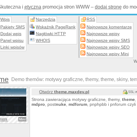
Skuteczna i
etyczna
promocja stron WWW –
dodaj stronę
do mod
Wpis
Narzędzia
RSS
Pakiety SMS
Wskaźnik PageRank
Najnowsze komentarze
Dodaj wpis
Nagłówki HTTP
Najnowsze wpisy
Panel wpisu
WHOIS
Najnowsze wpisy SMS
Linki wpisów
Najnowsze wpisy SEO
Najnowsze wpisy Mini
W
me
Demo themów: motywy graficzne, themy, theme, skiny, tem
Otwórz
theme.maxdev.pl
SSL:
Strona zawieracjąca motywy graficzne, themy,
theme
,
mdpro
, post
nuke
,
mdforum
, pnphpbb i pnforum czyli
lat/a
Mini