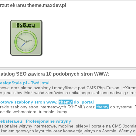
rzut ekranu theme.maxdev.pl
atalog SEO zawiera 10 podobnych stron WWW:
esignStyle.pl - Twój styl
owe oraz płatne szablony i modyfikacje pod CMS Php-Fusion i eXtre
esjonalistów. Możliwość zamówienia unikalnego szablonu na twoją stro
otowe szablony stron www,
themy
do jportal
rskie szablony stron internetowych (XHTML) oraz
themy
do systemu jP
c dla webmastera, tutoriale, kursy.
ebsfera.eu | Profesjonalne witryny
esjonalne witryny internetowe, mobilne, sklepy i portale na CMS Jooml
żaniem gotowych layoutów oraz konwersją witryn na Joomle. Wiemy o