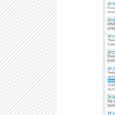
W
Foru
inny
A
AIMP
znaj
I
"Now
Zaws
P
Prof
treś
S
Najl
sys
the
szab
są t
D
Na s
zaaw
S