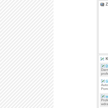
Z
K
D
Darm
prof
G
Auto
Pomo
w
Prof
wdra