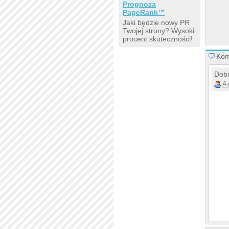
Prognoza
PageRank™
Jaki będzie nowy PR
Twojej strony? Wysoki
procent skuteczności!
Kom
Dobr
A