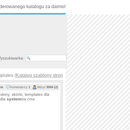
erowanego katalogu za darmo!
yszukiwarka:
plates (
Katalog szablony stron w…
)
nie
Komentarzy:
1
Wizyt:
3084 (2)
 skiny, skórki, templates dla
 dla
system
ów cms