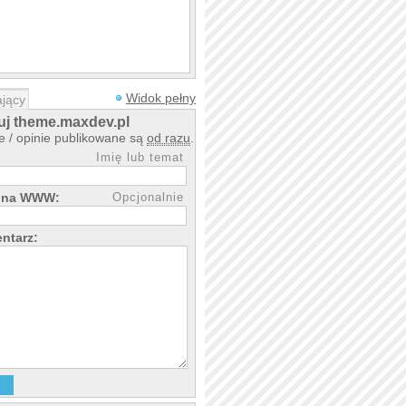
Widok pełny
jący
j theme.maxdev.pl
 / opinie publikowane są
od razu
.
Imię lub temat
rona WWW:
Opcjonalnie
ntarz: