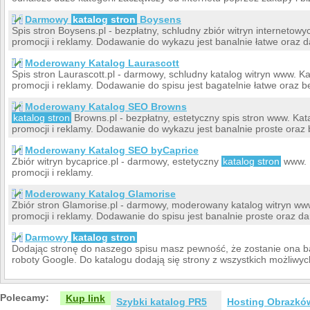
Darmowy
katalog stron
Boysens
Spis stron Boysens.pl - bezpłatny, schludny zbiór witryn internetowy
promocji i reklamy. Dodawanie do wykazu jest banalnie łatwe oraz 
Moderowany Katalog Laurascott
Spis stron Laurascott.pl - darmowy, schludny katalog witryn www. K
promocji i reklamy. Dodawanie do spisu jest bagatelnie łatwe oraz b
Moderowany Katalog SEO Browns
katalog stron
Browns.pl - bezpłatny, estetyczny spis stron www. Kat
promocji i reklamy. Dodawanie do wykazu jest banalnie proste oraz 
Moderowany Katalog SEO byCaprice
Zbiór witryn bycaprice.pl - darmowy, estetyczny
katalog stron
www. K
promocji i reklamy.
Moderowany Katalog Glamorise
Zbiór stron Glamorise.pl - darmowy, moderowany katalog witryn w
promocji i reklamy. Dodawanie do spisu jest banalnie proste oraz 
Darmowy
katalog stron
Dodając stronę do naszego spisu masz pewność, że zostanie ona b
roboty Google. Do katalogu dodają się strony z wszystkich możliwyc
Polecamy:
Kup link
Szybki katalog PR5
Hosting Obrazkó