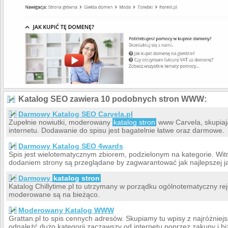
Katalog SEO zawiera 10 podobnych stron WWW:
Darmowy Katalog SEO Carvela.pl
Zupełnie nowiutki, moderowany
katalog stron
www Carvela, skupiaj
internetu. Dodawanie do spisu jest bagatelnie łatwe oraz darmowe.
Darmowy Katalog SEO 4wards
Spis jest wielotematycznym zbiorem, podzielonym na kategorie. Wit
dodaniem strony są przeglądane by zagwarantować jak najlepszej j
Darmowy
katalog stron
Katalog Chillytime.pl to utrzymany w porządku ogólnotematyczny rej
moderowane są na bieżąco.
Moderowany Katalog WWW
Grattan.pl to spis cennych adresów. Skupiamy tu wpisy z najróżniej
odnaleźć dużo kategorii zacząwszy od internetu poprzez zakupy i bi