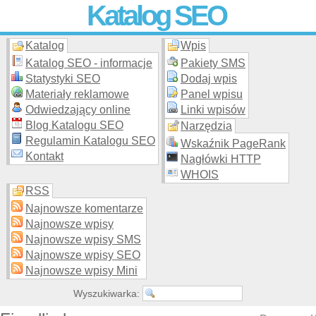
Katalog SEO
Katalog
Wpis
Skuteczna i
etyczna
promocja stron WWW –
dodaj stronę
do
moderowanego katalogu za darmo!
Katalog SEO - informacje
Pakiety SMS
Statystyki SEO
Dodaj wpis
Materiały reklamowe
Panel wpisu
Odwiedzający online
Linki wpisów
Blog Katalogu SEO
Narzędzia
Regulamin Katalogu SEO
Wskaźnik PageRank
Kontakt
Nagłówki HTTP
WHOIS
RSS
Najnowsze komentarze
Najnowsze wpisy
Najnowsze wpisy SMS
Najnowsze wpisy SEO
Najnowsze wpisy Mini
Wyszukiwarka: