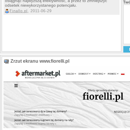
osiągnąć najwyższą efektywność, a przez to zmniejszyć
Twó
odsetek niewykorzystanego potencjału.
Finallo.pl
, 2011-06-29
Zrzut ekranu www.fiorelli.pl