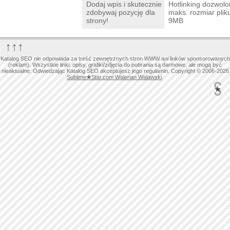
Dodaj wpis i skutecznie
Hotlinking dozwolo
zdobywaj pozycję dla
maks. rozmiar plik
strony!
9MB
↑↑↑
Katalog SEO nie odpowiada za treść zewnętrznych stron WWW ani linków sponsorowanych
(reklam). Wszystkie linki, opisy, grafiki/zdjęcia do pobrania są darmowe, ale mogą być
nieaktualne. Odwiedzając Katalog SEO akceptujesz jego regulamin. Copyright © 2006-2026
Sublime
★
Star.com Walerian Walawski
.