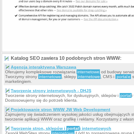
Katalog SEO zawiera 10 podobnych stron WWW:
Agencja interaktywna Warszawa
Oferujemy kompleksowe rozwiązania
internetowe
od budowy serwis
Tworzymy strony
internetowe
, sklepy
internetowe
, CMS i
portal
e
s
marketingiem.
Tworzenie strony internetowych - DHJS
Tworzenie strony internetowych, for dyskusyjnych, sklepów i
portal
i
Dostosowujemy się do potrzeb klienta.
Projektowanie stron WWW JW Web Development
Zajmujemy się świadczeniem wysokiej jakości usług obejmujących 
tworzenie aplikacji WWW oraz grafikę i reklamy. Korzystamy z włas
Tworzenie stron, sklepów i
portal
i internetowych
Zespół WebSites strony
internetowe
Łódź to zorganizowana grupa l