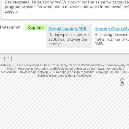
Czy słyszałeś, że są strony WWW którymi można samemu zarządza
programowania? Teraz samemu możesz dodawać i formatować treść
zdjęcia!
Polecamy:
Kup link
Szybki katalog PR5
Hosting Obrazkó
Dodaj wpis i skutecznie
Hotlinking dozwolo
zdobywaj pozycję dla
maks. rozmiar plik
strony!
9MB
↑↑↑
Katalog SEO nie odpowiada za treść zewnętrznych stron WWW ani linków sponsorowanych
(reklam). Wszystkie linki, opisy, grafiki/zdjęcia do pobrania są darmowe, ale mogą być
nieaktualne. Odwiedzając Katalog SEO akceptujesz jego regulamin. Copyright © 2006-2026
Sublime
★
Star.com Walerian Walawski
.