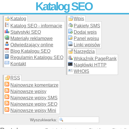
Katalog SEO
Katalog
Wpis
Skuteczna i
etyczna
promocja stron WWW –
dodaj stronę
do
moderowanego katalogu za darmo!
Katalog SEO - informacje
Pakiety SMS
Statystyki SEO
Dodaj wpis
Materiały reklamowe
Panel wpisu
Odwiedzający online
Linki wpisów
Blog Katalogu SEO
Narzędzia
Regulamin Katalogu SEO
Wskaźnik PageRank
Kontakt
Nagłówki HTTP
WHOIS
RSS
Najnowsze komentarze
Najnowsze wpisy
Najnowsze wpisy SMS
Najnowsze wpisy SEO
Najnowsze wpisy Mini
Wyszukiwarka: