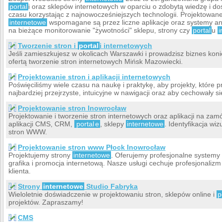
portal
i oraz sklepów internetowych w oparciu o zdobytą wiedzę i d
czasu korzystając z najnowocześniejszych technologii. Projektowane
internetowe
wspomagane są przez liczne aplikacje oraz systemy ana
na bieżące monitorowanie "żywotności" sklepu, strony czy
portal
u
i
Tworzenie stron i
portal
i internetowych
Jeśli zamieszkujesz w okolicach Warszawki i prowadzisz biznes koni
ofertą tworzenie stron internetowych Mińsk Mazowiecki.
Projektowanie stron i aplikacji internetowych
Poświęciliśmy wiele czasu na naukę i praktykę, aby projekty, które p
najbardziej przejrzyste, intuicyjne w nawigacji oraz aby cechowały si
Projektowanie stron Inowrocław
Projektowanie i tworzenie stron internetowych oraz aplikacji na z
aplikacji CMS, CRM,
portal
e
, sklepy
internetowe
. Identyfikacja wi
stron WWW.
Projektowanie stron www Płock Inowrocław
Projektujemy strony
internetowe
. Oferujemy profesjonalne systemy 
grafika i promocja internetową. Nasze usługi cechuje profesjonaliz
klienta.
Strony
internetowe
Studio Fabryka
Wieloletnie doświadczenie w projektowaniu stron, sklepów online i
p
projektów. Zapraszamy!
CMS