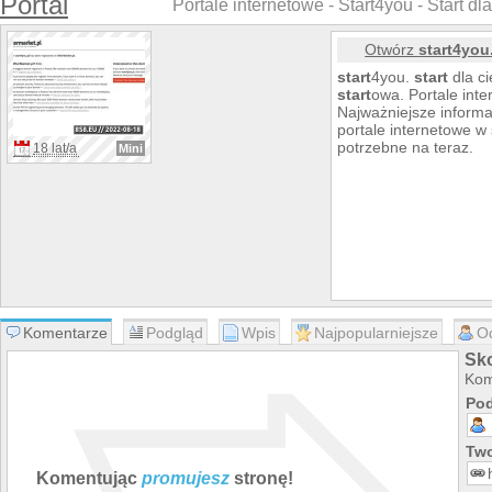
Portal
Portale internetowe - Start4you - Start dla
Otwórz
start4you
start
4you.
start
dla ci
start
owa. Portale inter
Najważniejsze informa
portale internetowe w s
potrzebne na teraz.
18 lat/a
Mini
Komentarze
Podgląd
Wpis
Najpopularniejsze
O
Sko
Kom
Pod
Two
Komentując
promujesz
stronę!