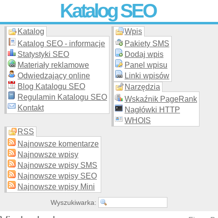
Katalog SEO
Katalog
Wpis
Skuteczna i
etyczna
promocja stron WWW –
dodaj stronę
do
moderowanego katalogu za darmo!
Katalog SEO - informacje
Pakiety SMS
Statystyki SEO
Dodaj wpis
Materiały reklamowe
Panel wpisu
Odwiedzający online
Linki wpisów
Blog Katalogu SEO
Narzędzia
Regulamin Katalogu SEO
Wskaźnik PageRank
Kontakt
Nagłówki HTTP
WHOIS
RSS
Najnowsze komentarze
Najnowsze wpisy
Najnowsze wpisy SMS
Najnowsze wpisy SEO
Najnowsze wpisy Mini
Wyszukiwarka: