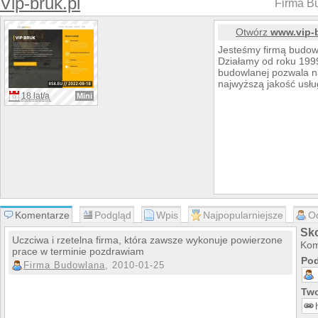
Vip-bruk.pl
Firma B
Otwórz
www.vip-b
Jesteśmy firmą budowl
Działamy od roku 1999
budowlanej pozwala 
najwyższą jakość usłu
18 lat/a
Mini
Komentarze
Podgląd
Wpis
Najpopularniejsze
O
Sko
Uczciwa i rzetelna firma, która zawsze wykonuje powierzone
Kom
prace w terminie pozdrawiam
Pod
Firma Budowlana
, 2010-01-25
Two