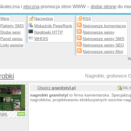
Skuteczna i
etyczna
promocja stron WWW –
dodaj stronę
do mod
Wpis
Narzędzia
RSS
Pakiety SMS
Wskaźnik PageRank
Najnowsze komentarze
Dodaj wpis
Nagłówki HTTP
Najnowsze wpisy
Panel wpisu
WHOIS
Najnowsze wpisy SMS
Linki wpisów
Najnowsze wpisy SEO
Najnowsze wpisy Mini
W
robki
Nagrobki, grobowce Gr
Otwórz
granitstyl.pl
SSL:
nagrobki
granit
styl
to firma kamieniarska. Specjaliz
nagrobków, projektowaniu ekskluzywnych wzorów nag
lat/a
SMS