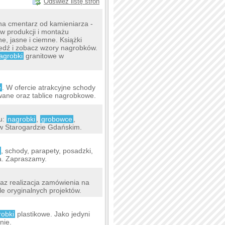
Odśwież listę stron
na cmentarz od kamieniarza -
w produkcji i montażu
e, jasne i ciemne. Książki
jedź i zobacz wzory nagrobków.
agrobki
granitowe w
e
. W ofercie atrakcyjne schody
owane oraz tablice nagrobkowe.
u:
nagrobki
,
grobowce
,
 w Starogardzie Gdańskim.
, schody, parapety, posadzki,
ia. Zapraszamy.
az realizacja zamówienia na
le oryginalnych projektów.
robki
plastikowe. Jako jedyni
nie.