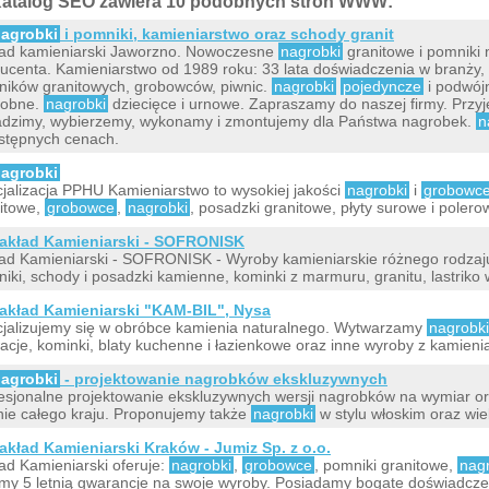
atalog SEO zawiera 10 podobnych stron WWW:
agrobki
i pomniki, kamieniarstwo oraz schody granit
ad kamieniarski Jaworzno. Nowoczesne
nagrobki
granitowe i pomniki 
ucenta. Kamieniarstwo od 1989 roku: 33 lata doświadczenia w branży, 
ików granitowych, grobowców, piwnic.
nagrobki
pojedyncze
i podwójn
robne.
nagrobki
dziecięce i urnowe. Zapraszamy do naszej firmy. Przy
dzimy, wybierzemy, wykonamy i zmontujemy dla Państwa nagrobek.
n
stępnych cenach.
agrobki
jalizacja PPHU Kamieniarstwo to wysokiej jakości
nagrobki
i
grobowc
itowe,
grobowce
,
nagrobki
, posadzki granitowe, płyty surowe i poler
akład Kamieniarski - SOFRONISK
ad Kamieniarski - SOFRONISK - Wyroby kamieniarskie różnego rodzaj
iki, schody i posadzki kamienne, kominki z marmuru, granitu, lastriko
akład Kamieniarski "KAM-BIL", Nysa
jalizujemy się w obróbce kamienia naturalnego. Wytwarzamy
nagrobki
acje, kominki, blaty kuchenne i łazienkowe oraz inne wyroby z kamien
agrobki
- projektowanie nagrobków ekskluzywnych
esjonalne projektowanie ekskluzywnych wersji nagrobków na wymiar or
nie całego kraju. Proponujemy także
nagrobki
w stylu włoskim oraz wie
akład Kamieniarski Kraków - Jumiz Sp. z o.o.
ad Kamieniarski oferuje:
nagrobki
,
grobowce
, pomniki granitowe,
nag
my 5 letnią gwarancje na swoje wyroby. Posiadamy bogate doświadcze