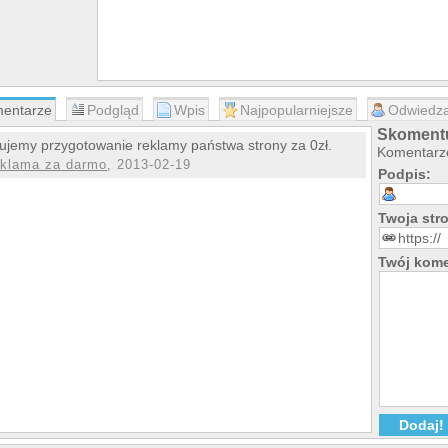
entarze
Podgląd
Wpis
Najpopularniejsze
Odwiedza
Skomentuj
ujemy przygotowanie reklamy państwa strony za 0zł.
Komentarze
eklama za darmo
, 2013-02-19
Podpis:
Twoja st
Twój kome