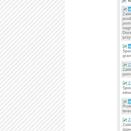
K
n
Zakł
prod
pomn
nag
Dora
przy
n
Spec
gran
Z
Zakł
pomn
Z
Spec
elew
n
Prof
tere
Z
Zakł
daje