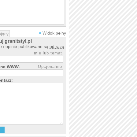
Widok pełny
jący
 granitstyl.pl
 / opinie publikowane są
od razu
.
Imię lub temat
rona WWW:
Opcjonalnie
ntarz: