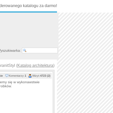
erowanego katalogu za darmo!
yszukiwarka:
anitStyl (
Katalog architektura
)
nie
Komentarzy:
1
Wizyt:
4723 (2)
ujemy się w wykonawstwie
robków.