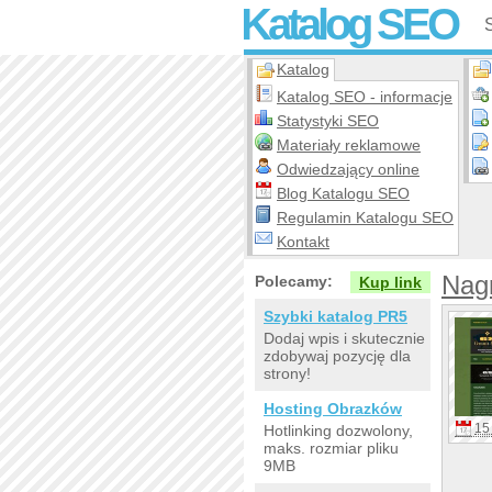
Katalog SEO
Katalog
Katalog SEO - informacje
Statystyki SEO
Materiały reklamowe
Odwiedzający online
Blog Katalogu SEO
Regulamin Katalogu SEO
Kontakt
Nag
Polecamy:
Kup link
Szybki katalog PR5
Dodaj wpis i skutecznie
zdobywaj pozycję dla
strony!
Hosting Obrazków
15 
Hotlinking dozwolony,
maks. rozmiar pliku
9MB