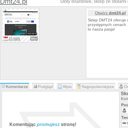
Dmt24.pl
Stoły bilardowe, sklep ze stołami 
Otwórz
dmt24.pl
Sklep DMT24 oferuje
przystępnych cenach
to nasza pasja!
15 lat/a
Mini
Komentarze
Podgląd
Wpis
Najpopularniejsze
O
Sk
Kom
Pod
Two
Komentując
promujesz
stronę!