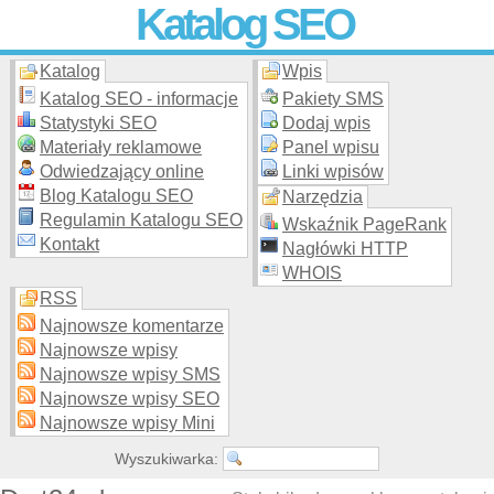
Katalog SEO
Katalog
Wpis
Skuteczna i
etyczna
promocja stron WWW –
dodaj stronę
do
moderowanego katalogu za darmo!
Katalog SEO - informacje
Pakiety SMS
Statystyki SEO
Dodaj wpis
Materiały reklamowe
Panel wpisu
Odwiedzający online
Linki wpisów
Blog Katalogu SEO
Narzędzia
Regulamin Katalogu SEO
Wskaźnik PageRank
Kontakt
Nagłówki HTTP
WHOIS
RSS
Najnowsze komentarze
Najnowsze wpisy
Najnowsze wpisy SMS
Najnowsze wpisy SEO
Najnowsze wpisy Mini
Wyszukiwarka: