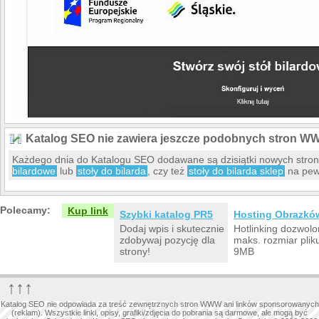
Katalog SEO nie zawiera jeszcze podobnych stron W
Każdego dnia do Katalogu SEO dodawane są dzisiątki nowych str
bilardowe
lub
stoły do bilarda
, czy też
stoły do bilarda sklep
na pewn
Polecamy:
Kup link
Szybki katalog PR5
Hosting Obrazkó
Dodaj wpis i skutecznie
Hotlinking dozwolo
zdobywaj pozycję dla
maks. rozmiar plik
strony!
9MB
↑↑↑
Katalog SEO nie odpowiada za treść zewnętrznych stron WWW ani linków sponsorowanych
(reklam). Wszystkie linki, opisy, grafiki/zdjęcia do pobrania są darmowe, ale mogą być