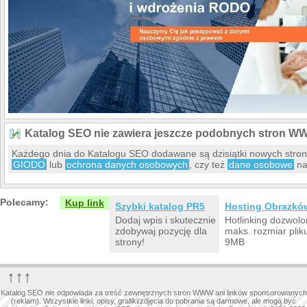
Katalog SEO nie zawiera jeszcze podobnych stron W
Każdego dnia do Katalogu SEO dodawane są dzisiątki nowych stro
GIODO
lub
ochrona danych osobowych
, czy też
dane osobowe
na
Polecamy:
Kup link
Szybki katalog PR5
Hosting Obrazkó
Dodaj wpis i skutecznie
Hotlinking dozwolo
zdobywaj pozycję dla
maks. rozmiar plik
strony!
9MB
↑↑↑
Katalog SEO nie odpowiada za treść zewnętrznych stron WWW ani linków sponsorowanych
(reklam). Wszystkie linki, opisy, grafiki/zdjęcia do pobrania są darmowe, ale mogą być