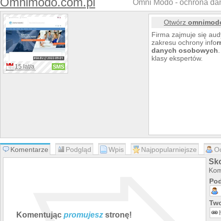
Omnimodo.com.pl
Omni Modo - ochrona da
Otwórz
omnimodo
Firma zajmuje się au
zakresu ochrony info
r
danych
osobowych
klasy ekspertów.
15 lat/a
SMS
Komentarze
Podgląd
Wpis
Najpopularniejsze
O
Sk
Kom
Pod
Two
Komentując
promujesz
stronę!