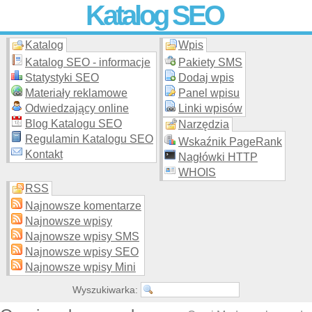
Katalog SEO
Katalog
Wpis
Skuteczna i
etyczna
promocja stron WWW –
dodaj stronę
do
moderowanego katalogu za darmo!
Katalog SEO - informacje
Pakiety SMS
Statystyki SEO
Dodaj wpis
Materiały reklamowe
Panel wpisu
Odwiedzający online
Linki wpisów
Blog Katalogu SEO
Narzędzia
Regulamin Katalogu SEO
Wskaźnik PageRank
Kontakt
Nagłówki HTTP
WHOIS
RSS
Najnowsze komentarze
Najnowsze wpisy
Najnowsze wpisy SMS
Najnowsze wpisy SEO
Najnowsze wpisy Mini
Wyszukiwarka: