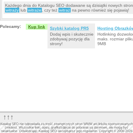
Każdego dnia do Katalogu SEO dodawane są dzisiątki nowych stro
witraży
lub
witraże
, czy też
witraż
na pewno również się pojawią!
Polecamy:
Kup link
Szybki katalog PR5
Hosting Obrazkó
Dodaj wpis i skutecznie
Hotlinking dozwolo
zdobywaj pozycję dla
maks. rozmiar plik
strony!
9MB
↑↑↑
Katalog SEO nie odpowiada za treść zewnętrznych stron WWW ani linków sponsorowanych
(reklam). Wszystkie linki, opisy, grafiki/zdjęcia do pobrania są darmowe, ale mogą być
nieaktualne. Odwiedzając Katalog SEO akceptujesz jego regulamin. Copyright © 2006-2026