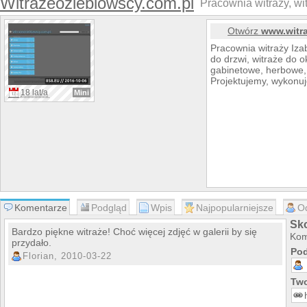
Witrazeozieblowscy.com.pl
Pracownia witraży, wi
Otwórz
www.witr
Pracownia witraży Iza
do drzwi, witraże do ok
gabinetowe, herbowe, 
Projektujemy, wykonuj
18 lat/a
Mini
Komentarze
Podgląd
Wpis
Najpopularniejsze
O
Sk
Bardzo piękne witraże! Choć więcej zdjęć w galerii by się
Kom
przydało.
Pod
Florian, 2010-03-22
Two