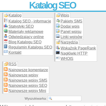
Katalog SEO
Katalog
Wpis
Skuteczna i
etyczna
promocja stron WWW –
dodaj stronę
do
moderowanego katalogu za darmo!
Katalog SEO - informacje
Pakiety SMS
Statystyki SEO
Dodaj wpis
Materiały reklamowe
Panel wpisu
Odwiedzający online
Linki wpisów
Blog Katalogu SEO
Narzędzia
Regulamin Katalogu SEO
Wskaźnik PageRank
Kontakt
Nagłówki HTTP
WHOIS
RSS
Najnowsze komentarze
Najnowsze wpisy
Najnowsze wpisy SMS
Najnowsze wpisy SEO
Najnowsze wpisy Mini
Wyszukiwarka: