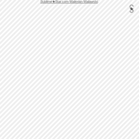
Sublime
★
Star.com Walerian Walawski
.