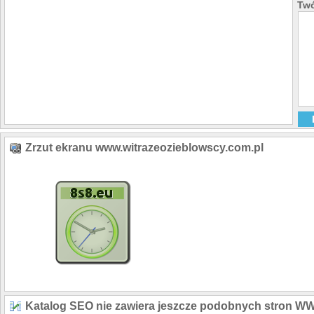
Twó
Zrzut ekranu www.witrazeozieblowscy.com.pl
Katalog SEO nie zawiera jeszcze podobnych stron W