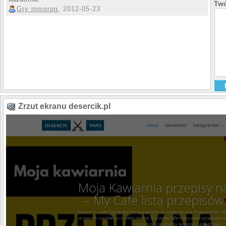
Twó
Gry mmorpg
, 2012-05-23
Zrzut ekranu desercik.pl