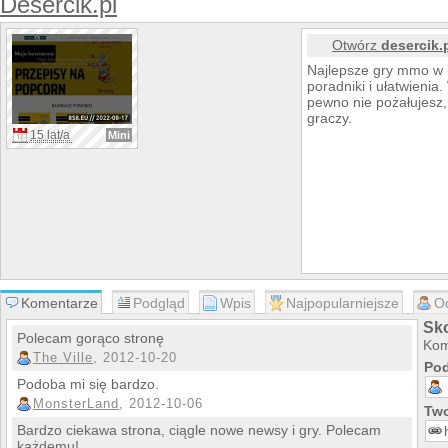
Desercik.pl
Otwórz
desercik.
Najlepsze gry mmo w i
poradniki i ułatwienia.
pewno nie pożałujesz,
graczy.
15 lat/a
Mini
Komentarze
Podgląd
Wpis
Najpopularniejsze
O
Sko
Polecam gorąco stronę
Kom
The Ville
, 2012-10-20
Pod
Podoba mi się bardzo.
MonsterLand
, 2012-10-06
Two
Bardzo ciekawa strona, ciągle nowe newsy i gry. Polecam
każdemu!