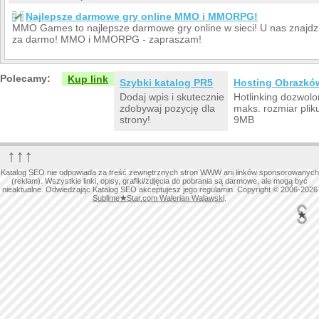
Najlepsze darmowe gry online MMO i MMORPG!
MMO Games to najlepsze darmowe gry online w sieci! U nas znajdzi
za darmo! MMO i MMORPG - zapraszam!
Polecamy:
Kup link
Szybki katalog PR5
Hosting Obrazkó
Dodaj wpis i skutecznie
Hotlinking dozwolo
zdobywaj pozycję dla
maks. rozmiar plik
strony!
9MB
↑↑↑
Katalog SEO nie odpowiada za treść zewnętrznych stron WWW ani linków sponsorowanych
(reklam). Wszystkie linki, opisy, grafiki/zdjęcia do pobrania są darmowe, ale mogą być
nieaktualne. Odwiedzając Katalog SEO akceptujesz jego regulamin. Copyright © 2006-2026
Sublime
★
Star.com Walerian Walawski
.