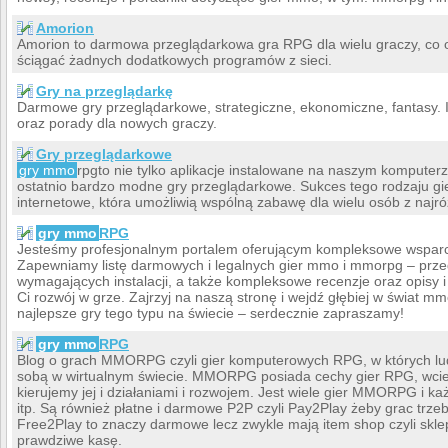
Amorion
Amorion to darmowa przeglądarkowa gra RPG dla wielu graczy, co o
ściągać żadnych dodatkowych programów z sieci.
Gry na przeglądarkę
Darmowe gry przeglądarkowe, strategiczne, ekonomiczne, fantasy. 
oraz porady dla nowych graczy.
Gry przeglądarkowe
gry mmo
rpgto nie tylko aplikacje instalowane na naszym komputer
ostatnio bardzo modne gry przeglądarkowe. Sukces tego rodzaju gie
internetowe, która umożliwią wspólną zabawę dla wielu osób z najró
gry mmo
RPG
Jesteśmy profesjonalnym portalem oferującym kompleksowe wsparc
Zapewniamy listę darmowych i legalnych gier mmo i mmorpg – przeg
wymagających instalacji, a także kompleksowe recenzje oraz opisy 
Ci rozwój w grze. Zajrzyj na naszą stronę i wejdź głębiej w świat m
najlepsze gry tego typu na świecie – serdecznie zapraszamy!
gry mmo
RPG
Blog o grach MMORPG czyli gier komputerowych RPG, w których lud
sobą w wirtualnym świecie. MMORPG posiada cechy gier RPG, wciel
kierujemy jej i działaniami i rozwojem. Jest wiele gier MMORPG i ka
itp. Są również płatne i darmowe P2P czyli Pay2Play żeby grac trze
Free2Play to znaczy darmowe lecz zwykle mają item shop czyli skle
prawdziwe kasę.