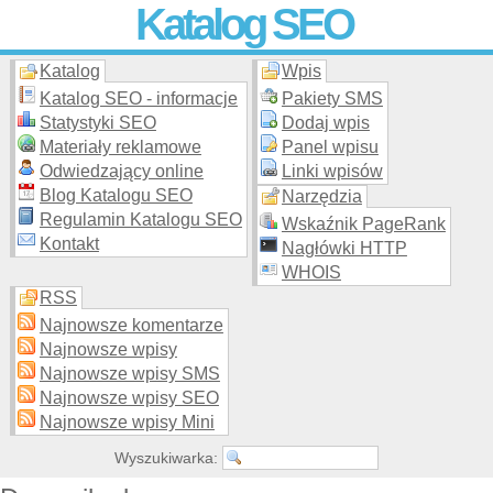
Katalog SEO
Katalog
Wpis
Skuteczna i
etyczna
promocja stron WWW –
dodaj stronę
do
moderowanego katalogu za darmo!
Katalog SEO - informacje
Pakiety SMS
Statystyki SEO
Dodaj wpis
Materiały reklamowe
Panel wpisu
Odwiedzający online
Linki wpisów
Blog Katalogu SEO
Narzędzia
Regulamin Katalogu SEO
Wskaźnik PageRank
Kontakt
Nagłówki HTTP
WHOIS
RSS
Najnowsze komentarze
Najnowsze wpisy
Najnowsze wpisy SMS
Najnowsze wpisy SEO
Najnowsze wpisy Mini
Wyszukiwarka: