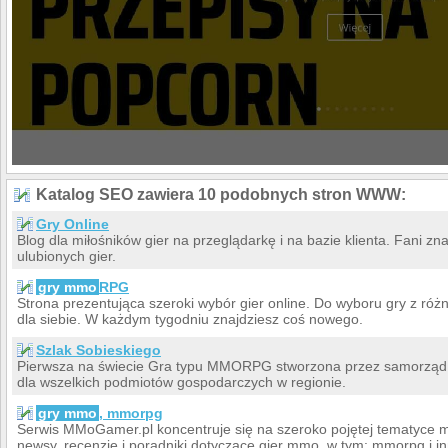
Katalog SEO zawiera 10 podobnych stron WWW:
Gry Online
Blog dla miłośników gier na przeglądarkę i na bazie klienta. Fani zna
ulubionych gier.
gry mmo
RPG
Strona prezentująca szeroki wybór gier online. Do wyboru gry z różn
dla siebie. W każdym tygodniu znajdziesz coś nowego.
Szlak Sobieskiego
Pierwsza na świecie Gra typu MMORPG stworzona przez samorząd.
dla wszelkich podmiotów gospodarczych w regionie.
gry mmo
, mmorpg
Serwis MMoGamer.pl koncentruje się na szeroko pojętej tematyc
newsy, recenzje i poradniki dotyczące gier mmo, w tym: mmorpg i i