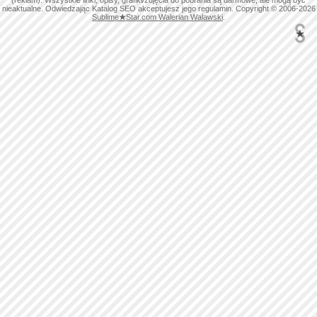
(reklam). Wszystkie linki, opisy, grafiki/zdjęcia do pobrania są darmowe, ale mogą być
nieaktualne. Odwiedzając Katalog SEO akceptujesz jego regulamin. Copyright © 2006-2026
Sublime
★
Star.com Walerian Walawski
.