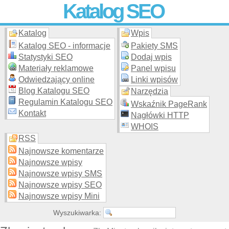
Katalog SEO
Katalog
Wpis
Skuteczna i
etyczna
promocja stron WWW –
dodaj stronę
do
moderowanego katalogu za darmo!
Katalog SEO - informacje
Pakiety SMS
Statystyki SEO
Dodaj wpis
Materiały reklamowe
Panel wpisu
Odwiedzający online
Linki wpisów
Blog Katalogu SEO
Narzędzia
Regulamin Katalogu SEO
Wskaźnik PageRank
Kontakt
Nagłówki HTTP
WHOIS
RSS
Najnowsze komentarze
Najnowsze wpisy
Najnowsze wpisy SMS
Najnowsze wpisy SEO
Najnowsze wpisy Mini
Wyszukiwarka: