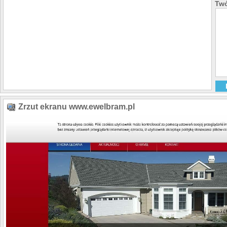
Twó
Zrzut ekranu www.ewelbram.pl