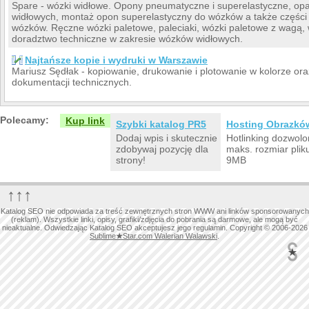
Spare - wózki widłowe. Opony pneumatyczne i superelastyczne, opa
widłowych, montaż opon superelastyczny do wózków a także części 
wózków. Ręczne wózki paletowe, paleciaki, wózki paletowe z wagą, 
doradztwo techniczne w zakresie wózków widłowych.
Najtańsze kopie i wydruki w Warszawie
Mariusz Sędłak - kopiowanie, drukowanie i plotowanie w kolorze ora
dokumentacji technicznych.
Polecamy:
Kup link
Szybki katalog PR5
Hosting Obrazkó
Dodaj wpis i skutecznie
Hotlinking dozwolo
zdobywaj pozycję dla
maks. rozmiar plik
strony!
9MB
↑↑↑
Katalog SEO nie odpowiada za treść zewnętrznych stron WWW ani linków sponsorowanych
(reklam). Wszystkie linki, opisy, grafiki/zdjęcia do pobrania są darmowe, ale mogą być
nieaktualne. Odwiedzając Katalog SEO akceptujesz jego regulamin. Copyright © 2006-2026
Sublime
★
Star.com Walerian Walawski
.