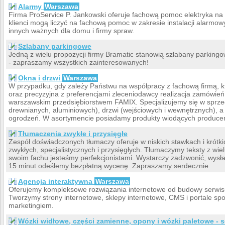
Alarmy
Warszawa
Firma ProService P. Jankowski oferuje fachową pomoc elektryka na 
klienci mogą liczyć na fachową pomoc w zakresie instalacji alarmow
innych ważnych dla domu i firmy spraw.
Szlabany parkingowe
Jedną z wielu propozycji firmy Bramatic stanowią szlabany parkingo
- zapraszamy wszystkich zainteresowanych!
Okna i drzwi
Warszawa
W przypadku, gdy zależy Państwu na współpracy z fachową firmą, k
oraz precyzyjna z preferencjami zleceniodawcy realizacja zamówie
warszawskim przedsiębiorstwem FAMIX. Specjalizujemy się w sprze
drewnianych, aluminiowych), drzwi (wejściowych i wewnętrznych),
ogrodzeń. W asortymencie posiadamy produkty wiodących produce
Tłumaczenia zwykłe i przysięgłe
Zespół doświadczonych tłumaczy oferuje w niskich stawkach i krót
zwykłych, specjalistycznych i przysięgłych. Tłumaczymy teksty z wiel
swoim fachu jesteśmy perfekcjonistami. Wystarczy zadzwonić, wysła
15 minut odeślemy bezpłatną wycenę. Zapraszamy serdecznie.
Agencja interaktywna
Warszawa
Oferujemy kompleksowe rozwiązania internetowe od budowy serwis
Tworzymy strony internetowe, sklepy internetowe, CMS i portale sp
marketingiem.
Wózki widłowe, części zamienne, opony i wózki paletowe - s