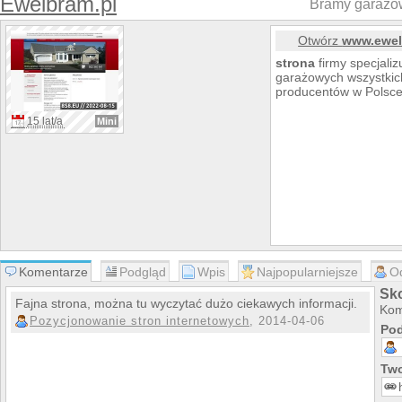
Ewelbram.pl
Bramy garażo
Otwórz
www.ewel
strona
firmy specjali
garażowych wszystkich
producentów w Polsce
15 lat/a
Mini
Komentarze
Podgląd
Wpis
Najpopularniejsze
O
Sk
Fajna strona, można tu wyczytać dużo ciekawych informacji.
Kom
Pozycjonowanie stron internetowych
, 2014-04-06
Pod
Two