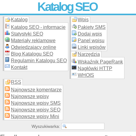
Katalog SEO
Katalog
Wpis
Skuteczna i
etyczna
promocja stron WWW –
dodaj stronę
do
moderowanego katalogu za darmo!
Katalog SEO - informacje
Pakiety SMS
Statystyki SEO
Dodaj wpis
Materiały reklamowe
Panel wpisu
Odwiedzający online
Linki wpisów
Blog Katalogu SEO
Narzędzia
Regulamin Katalogu SEO
Wskaźnik PageRank
Kontakt
Nagłówki HTTP
WHOIS
RSS
Najnowsze komentarze
Najnowsze wpisy
Najnowsze wpisy SMS
Najnowsze wpisy SEO
Najnowsze wpisy Mini
Wyszukiwarka: