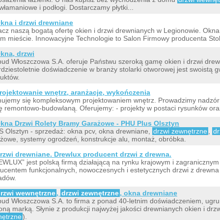
włamaniowe i podłogi. Dostarczamy płytki...
kna i drzwi drewniane
cz naszą bogatą ofertę okien i drzwi drewnianych w Legionowie. Okna
m mieście. Innowacyjne Technologie to Salon Firmowy producenta St
kna, drzwi
bud Włoszczowa S.A. oferuje Państwu szeroką gamę okien i drzwi dre
rdziestoletnie doświadczenie w branży stolarki otworowej jest swoistą
uktów.
rojektowanie wnętrz, aranżacje, wykończenia
ujemy się kompleksowym projektowaniem wnętrz. Prowadzimy nadzór 
ę remontowo-budowlaną. Oferujemy: - projekty w postaci rysunków oraz
kna Drzwi Rolety Bramy Garażowe - PHU Plus Olsztyn
 Olsztyn - sprzedaż: okna pcv, okna drewniane,
drzwi zewnętrzne
,
d
żowe, systemy ogrodzeń, konstrukcje alu, montaż, obróbka.
rzwi drewniane. Drewlux producent drzwi z drewna.
WLUX” jest polską firmą działającą na rynku krajowym i zagranicznym
ucentem funkcjonalnych, nowoczesnych i estetycznych drzwi z drewna l
adów.
rzwi wewnętrzne
,
drzwi zewnętrzne
, okna drewniane
bud Włoszczowa S.A. to firma z ponad 40-letnim doświadczeniem, ugru
oną marką. Słynie z produkcji najwyżej jakości drewnianych okien i drzw
nętrzne
).