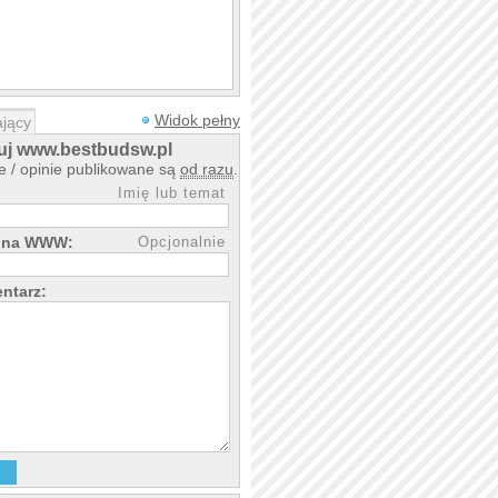
Widok pełny
jący
j www.bestbudsw.pl
 / opinie publikowane są
od razu
.
Imię lub temat
rona WWW:
Opcjonalnie
ntarz: