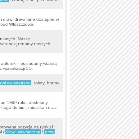
 i drzwi drewniane dostępne w
olbud Włoszczowa.
wnianych. Nasze
 gwarancją renomy naszych
autorski - posiadamy własną
 wizualizacji 3D.
rzwi wewnętrzne
, rolety, bramy
 od 1990 roku. Jesteśmy
itego do biur, mieszkań oraz
ntowaną pozycją na rynku i
i (
drzwi wewnętrzne
i
drzwi