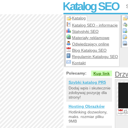
Katalog SEO
Katalog
Katalog SEO - informacje
Statystyki SEO
Materiały reklamowe
Odwiedzający online
Blog Katalogu SEO
Regulamin Katalogu SEO
Kontakt
Drz
Polecamy:
Kup link
Szybki katalog PR5
Dodaj wpis i skutecznie
zdobywaj pozycję dla
strony!
Hosting Obrazków
15 
Hotlinking dozwolony,
maks. rozmiar pliku
9MB