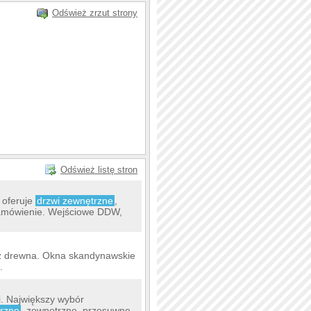
Odśwież zrzut strony
Odśwież listę stron
 oferuje
drzwi zewnętrzne
,
zamówienie. Wejściowe DDW,
 z drewna. Okna skandynawskie
.
i. Największy wybór
rzne
, zewnętrzne, przesuwne,