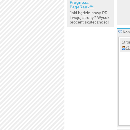
Prognoza
PageRank™
Jaki będzie nowy PR
Twojej strony? Wysoki
procent skuteczności!
Kom
Stro
O