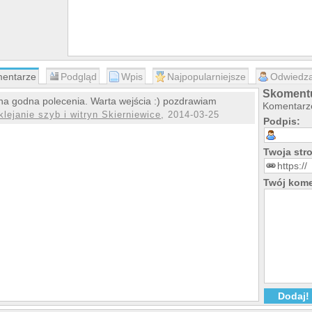
entarze
Podgląd
Wpis
Najpopularniejsze
Odwiedza
Skomentu
na godna polecenia. Warta wejścia :) pozdrawiam
Komentarze
klejanie szyb i witryn Skierniewice
, 2014-03-25
Podpis:
Twoja st
Twój kome