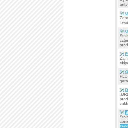
anty
O
Zoba
Twoi
O
Stol
czte
prod
P
Zajm
ekip
O
PLUS
gara
D
„DRE
prod
zakł
d
Stol
ceni
zew