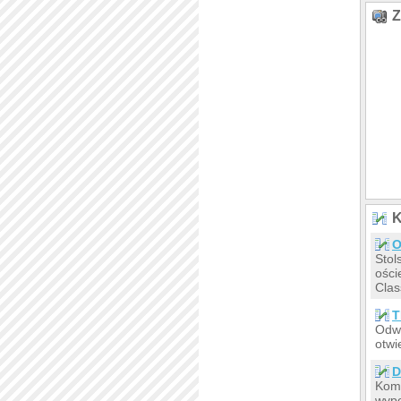
Z
K
O
Stol
ości
Clas
T
Odwi
otwi
D
Komp
wypo