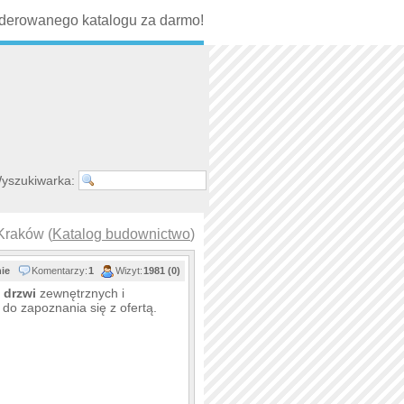
erowanego katalogu za darmo!
yszukiwarka:
Kraków (
Katalog budownictwo
)
nie
Komentarzy:
1
Wizyt:
1981 (0)
m
drzwi
zewnętrznych i
do zapoznania się z ofertą.