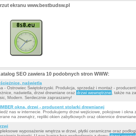
rzut ekranu www.bestbudsw.pl
atalog SEO zawiera 10 podobnych stron WWW:
ścieżnice, naświetla
sa - Ostrowiec Świętokrzyski. Produkcja, sprzedaż i montaż - producent
eżnice, naświetla, drzwi drewniane oraz
drzwi wewnętrzne
, także na 
sic, Modern. Serdecznie zapraszamy!
IMBER okna, drzwi - producent stolarki drewnianej
edź nas w internecie. Produkujemy drzwi wejściowe, pokojowe i okna
erane na zewnątrz, repliki okien zabytkowych oraz okiennice drewniane
rzwi
leksowe wyposażenie wnętrza w drzwi, płytki ceramiczne oraz podłog
sażenia łazienki. U nas kupisz bez wychodzenia z domu
drzwi wewnęt