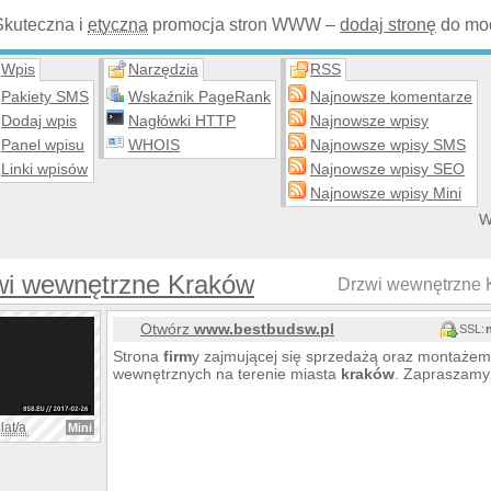
Skuteczna i
etyczna
promocja stron WWW –
dodaj stronę
do mod
Wpis
Narzędzia
RSS
Pakiety SMS
Wskaźnik PageRank
Najnowsze komentarze
Dodaj wpis
Nagłówki HTTP
Najnowsze wpisy
Panel wpisu
WHOIS
Najnowsze wpisy SMS
Linki wpisów
Najnowsze wpisy SEO
Najnowsze wpisy Mini
W
wi wewnętrzne Kraków
Drzwi wewnętrzne 
Otwórz
www.bestbudsw.pl
SSL:
Strona
firm
y zajmującej się sprzedażą oraz montaże
wewnętrznych na terenie miasta
kraków
. Zapraszamy 
lat/a
Mini