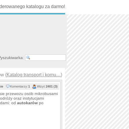
erowanego katalogu za darmo!
yszukiwarka:
w (
Katalog transport i komu…
)
nie
Komentarzy:
1
Wizyt:
2401 (3)
esie przewozu osób mikrobusami
odróży oraz instytucjami
zdami: od
autokarów
po