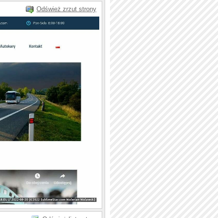
Odśwież zrzut strony