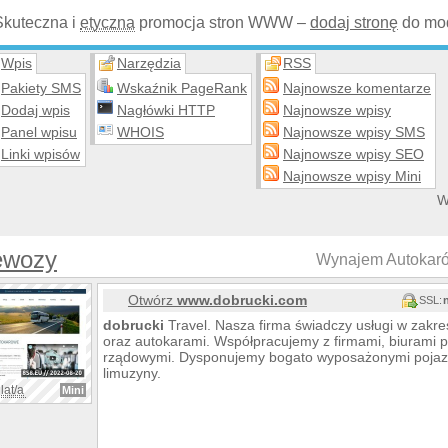
Skuteczna i
etyczna
promocja stron WWW –
dodaj stronę
do mod
Wpis
Narzędzia
RSS
Pakiety SMS
Wskaźnik PageRank
Najnowsze komentarze
Dodaj wpis
Nagłówki HTTP
Najnowsze wpisy
Panel wpisu
WHOIS
Najnowsze wpisy SMS
Linki wpisów
Najnowsze wpisy SEO
Najnowsze wpisy Mini
W
ewozy
Wynajem Autokaró
Otwórz
www.dobrucki.com
SSL:
dobrucki
Travel. Nasza firma świadczy usługi w zakr
oraz autokarami. Współpracujemy z firmami, biurami p
rządowymi. Dysponujemy bogato wyposażonymi poja
limuzyny.
lat/a
Mini