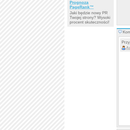
Prognoza
PageRank™
Jaki będzie nowy PR
Twojej strony? Wysoki
procent skuteczności!
Kom
Przy
A