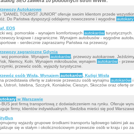
atalog SEO zawiera 10 podobnych stron WWW:
rzewozy Autokarowe
o "DANIEL TOURIST JUNIOR" oferuje swoim klientom przede wszystkim
óż. Do Państwa dyspozycji oddajemy nowoczesne i wygodne
autokary
af, EOS
cki woj. pomorskie - wynajem komfortowych
autokarów
turystycznych.
rzewozy krajowe i zagraniczne. Wynajem autobusów - wygodne autob
sportowe - serdecznie zapraszamy Państwa na przewozy.
rzewozy zagraniczne Gdynia
, woj pomorskie. Wynajem
autokarów
, przewozy autokarowe. Jeździmy 
sk, Niemcy, Koln. Wynajem mikrobusów, wynajem
autokarów
- przewo
grzymki, przewóz osób, wyjazdy turystyczne.
rzewóz osób Wisła, Wynajem
autokarów
, Kuligi Wisła
na przedstawia ofertę w zakresie przewozu osób wynajmu
autokarów
i
a, Ustroń, Istebna, Szczyrk, Koniaków, Cieszyn, Skoczów oraz ofertę or
utokary
w Warszawie
BUS jest firmą transportową z doświadczeniem na rynku. Oferuje wy
uguje firmy, klientów indywidualnych. Siedziba mieści się pod Warszawą
ityBus
jmujemy wyjazdy grupowe środkami transportu lądowego takimi jak au
jalizuje się w stałym i okolicznościowym przewozie osób w kraju i po za