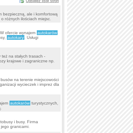
Odśwież listę stron
 bezpieczną, ale i komfortową
o różnych ilościach miejsc.
 W ofercie wynajem
autokarów
usy,
autokary
. Usługi
też na stałych trasach -
zy krajowe i zagraniczne np.
 busów na terenie miejscowości
ganizacji wycieczek i imprez dla
najem
autokarów
turystycznych,
.
tobusy i busy. Firma
 jego granicami.