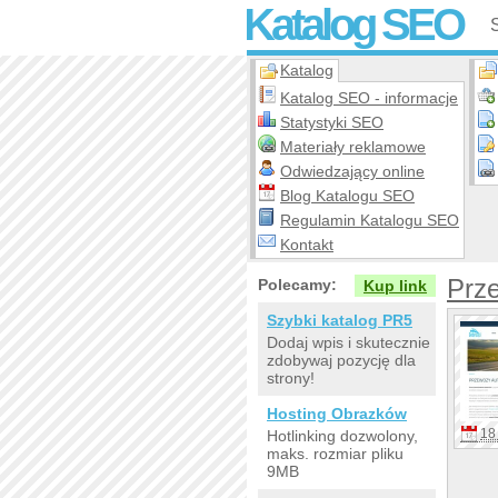
Katalog SEO
Katalog
Katalog SEO - informacje
Statystyki SEO
Materiały reklamowe
Odwiedzający online
Blog Katalogu SEO
Regulamin Katalogu SEO
Kontakt
Prz
Polecamy:
Kup link
Szybki katalog PR5
Dodaj wpis i skutecznie
zdobywaj pozycję dla
strony!
Hosting Obrazków
18 
Hotlinking dozwolony,
maks. rozmiar pliku
9MB