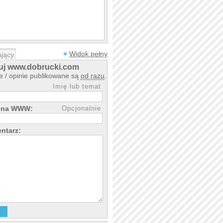
Widok pełny
jący
j www.dobrucki.com
 / opinie publikowane są
od razu
.
Imię lub temat
rona WWW:
Opcjonalnie
ntarz: