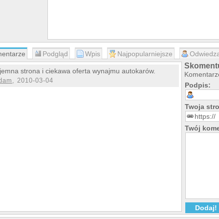
entarze
Podgląd
Wpis
Najpopularniejsze
Odwiedza
Skomentu
jemna strona i ciekawa oferta wynajmu autokarów.
Komentarze
dam
, 2010-03-04
Podpis:
Twoja st
Twój kome