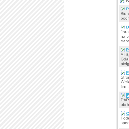
K
P
Biur
podr
D
Jaro
na p
tran
P
ATS
Gdań
piel
P
Stro
Wisł
firm.
a
DAR-
obsł
C
Pode
spec