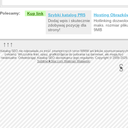
Polecamy:
Kup link
Szybki katalog PR5
Hosting Obrazkó
Dodaj wpis i skutecznie
Hotlinking dozwolo
zdobywaj pozycję dla
maks. rozmiar plik
strony!
9MB
↑↑↑
Katalog SEO nie odpowiada za treść zewnętrznych stron WWW ani linków sponsorowanych
(reklam). Wszystkie linki, opisy, grafiki/zdjęcia do pobrania są darmowe, ale mogą być
nieaktualne. Odwiedzając Katalog SEO akceptujesz jego regulamin. Copyright © 2006-2026
Sublime
★
Star.com Walerian Walawski
.