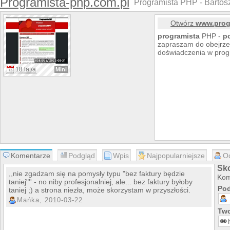
Programista-php.com.pl
Programista PHP - Bartosz 
Otwórz
www.prog
programista
PHP -
po
zapraszam do obejrz
doświadczenia w pro
18 lat/a
Mini
Komentarze
Podgląd
Wpis
Najpopularniejsze
O
Sk
,,nie zgadzam się na pomysły typu "bez faktury będzie
Kom
taniej"'' - no niby profesjonalniej, ale... bez faktury byłoby
Pod
taniej ;) a strona niezła, może skorzystam w przyszłości.
Mańka, 2010-03-22
Two