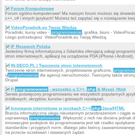
Forum Komputerowe
Forum ogólno-komputerowe! Ma naszym forum możesz się dowied
c++, c# i innych językach! Możesz też zapytać się o rozwiązanie tw
VideoPoradnik.eu Twoją Wiedzą
Poradniki, kursy video -
programowanie
, grafika, biuro - VideoPor
czego potrzebujesz. VideoPoradnik.eu Twoją Wiedzą.
IF Research Polska
Jesteśmy firmą informatyczną z Gdańska oferującą usługi programi
stron internetowych, aplikacji na urządzenia PDA (iPhone i Android)
IN-DECO.PL | Tworzenie stron internetowych
Tworzenie stron internetowych, projektowanie graficzne,
programow
o
programowanie
dla agencji nieruchomości. Tworzymy także stron
Drupal.
P-
programowanie
- wszystko o C++,
php
& Mysql, Html
Serwis poświęcony programowaniu we wszystkich popularnych język
źródłowych, skryptów, kursów i gotowych rozwiązań.
Innowacje internetowe w językach C++/
php
/Java/HTML
Branża informatyczna ulega nieustannym przeobrażeniom i ciągle 
usprawniają
programowanie
. Większość z nich nie dociera jednak
innowacyjne podejście do programowania jest tak rzadko spotykane
standardów i przyjętych norm, dlatego jako twórcy zaawansowane
na przeciw oczekiwań i stawianych żądań.