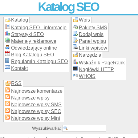
Katalog SEO
Katalog
Wpis
Skuteczna i
etyczna
promocja stron WWW –
dodaj stronę
do
moderowanego katalogu za darmo!
Katalog SEO - informacje
Pakiety SMS
Statystyki SEO
Dodaj wpis
Materiały reklamowe
Panel wpisu
Odwiedzający online
Linki wpisów
Blog Katalogu SEO
Narzędzia
Regulamin Katalogu SEO
Wskaźnik PageRank
Kontakt
Nagłówki HTTP
WHOIS
RSS
Najnowsze komentarze
Najnowsze wpisy
Najnowsze wpisy SMS
Najnowsze wpisy SEO
Najnowsze wpisy Mini
Wyszukiwarka: