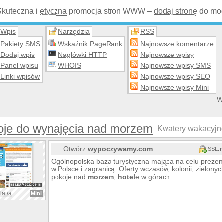
Skuteczna i
etyczna
promocja stron WWW –
dodaj stronę
do mod
Wpis
Narzędzia
RSS
Pakiety SMS
Wskaźnik PageRank
Najnowsze komentarze
Dodaj wpis
Nagłówki HTTP
Najnowsze wpisy
Panel wpisu
WHOIS
Najnowsze wpisy SMS
Linki wpisów
Najnowsze wpisy SEO
Najnowsze wpisy Mini
W
oje do wynajęcia nad morzem
Kwatery wakacyjne 
Otwórz
wypoczywamy.com
SSL:
Ogólnopolska baza turystyczna mająca na celu prezen
w Polsce i zagranicą. Oferty wczasów, kolonii, zielonyc
pokoje nad
morzem
,
hotel
e w górach.
lat/a
Mini