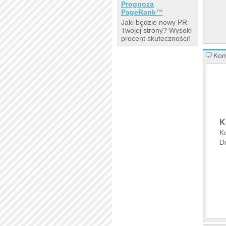
Prognoza
PageRank™
Jaki będzie nowy PR
Twojej strony? Wysoki
procent skuteczności!
Kom
K
K
D