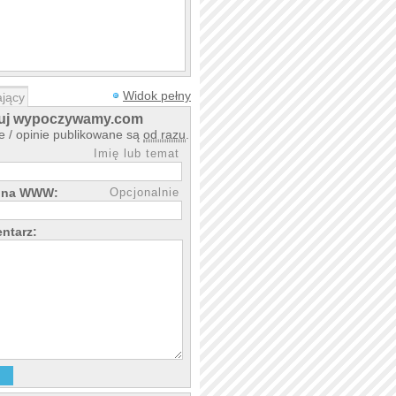
Widok pełny
jący
uj wypoczywamy.com
 / opinie publikowane są
od razu
.
Imię lub temat
rona WWW:
Opcjonalnie
ntarz: