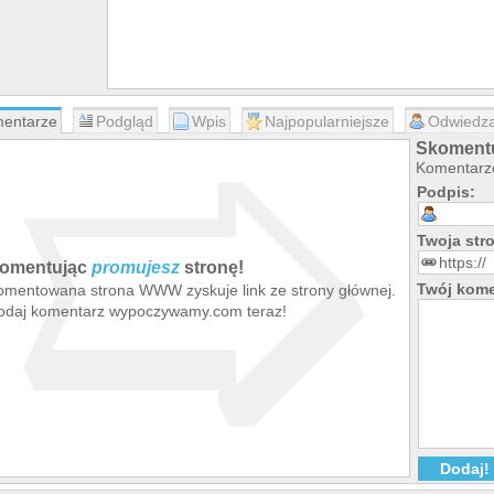
➯
entarze
Podgląd
Wpis
Najpopularniejsze
Odwiedza
Skoment
Komentarze
Podpis:
Twoja st
omentując
promujesz
stronę!
Twój kome
omentowana strona WWW zyskuje link ze strony głównej.
odaj komentarz wypoczywamy.com teraz!