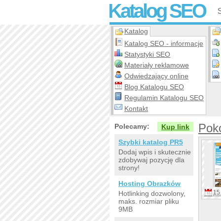
Katalog SEO
Katalog
Katalog SEO - informacje
Statystyki SEO
Materiały reklamowe
Odwiedzający online
Blog Katalogu SEO
Regulamin Katalogu SEO
Kontakt
Pok
Polecamy:
Kup link
Szybki katalog PR5
Dodaj wpis i skutecznie
zdobywaj pozycję dla
strony!
Hosting Obrazków
15 
Hotlinking dozwolony,
maks. rozmiar pliku
9MB