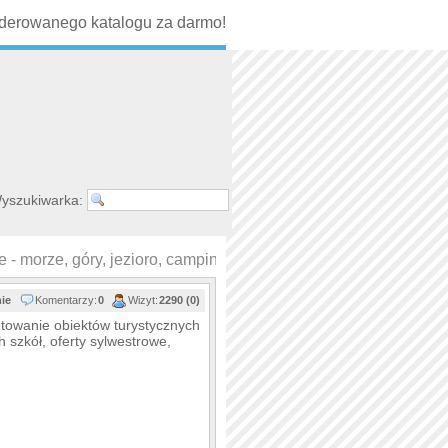
erowanego katalogu za darmo!
yszukiwarka:
- morze, góry, jezioro, camping (
Katalog ogłoszenia lokal…
)
nie
Komentarzy:
0
Wizyt:
2290 (0)
towanie obiektów turystycznych
h szkół, oferty sylwestrowe,