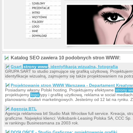
Katalog SEO zawiera 10 podobnych stron WWW:
Gsart
strony www
, identyfikacja wizualna, fotografia
GRUPA SART to studio zajmujące się grafiką użytkową. Projektuje
identyfikacje wizualną, zajmujemy się także projektowaniem na potrz
Projektowanie stron WWW Warszawa - Departament Kreatyw
Posiadamy własny Polski hosting. Projektujemy efektywne
strony w
projektujemy
logo
typy i grafikę użytkową, reklama w social medi
planowaniu działań marketingowych. Jesteśmy od 12 lat na rynku. 
Agencja BTL
Agencja reklamowa btl Studio Mak Wrocław full service. Kreacja, strat
graficzne. Najwięksi klienci: Volksbank-Leasing Polska SA, CCC Sp.
w rankingu Businessmana za 2003 rok.
DOSŁOŃCE - Studio Graficzne: projektowanie grafiki