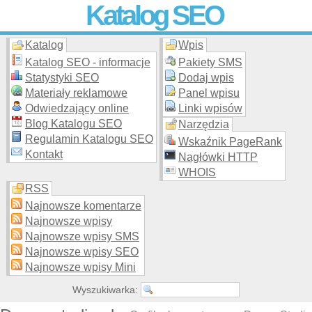
Katalog SEO
Katalog
Wpis
Skuteczna i
etyczna
promocja stron WWW –
dodaj stronę
do
moderowanego katalogu za darmo!
Katalog SEO - informacje
Pakiety SMS
Statystyki SEO
Dodaj wpis
Materiały reklamowe
Panel wpisu
Odwiedzający online
Linki wpisów
Blog Katalogu SEO
Narzędzia
Regulamin Katalogu SEO
Wskaźnik PageRank
Kontakt
Nagłówki HTTP
WHOIS
RSS
Najnowsze komentarze
Najnowsze wpisy
Najnowsze wpisy SMS
Najnowsze wpisy SEO
Najnowsze wpisy Mini
Wyszukiwarka: