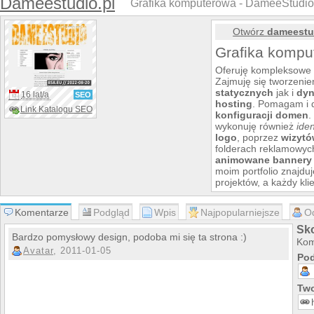
Dameestudio.pl
Grafika komputerowa - DameeStudio
Otwórz
dameestu
Grafika kompu
Oferuję kompleksowe 
Zajmuję się tworzenie
statycznych
jak i
dyn
16 lat/a
SEO
hosting
. Pomagam i 
Link Katalogu SEO
konfiguracji domen
.
wykonuję również
ide
logo
, poprzez
wizytó
folderach reklamowyc
animowane bannery
moim portfolio znajduj
projektów, a każdy kl
innym klientom jako s
Zakres mojej działaln
Komentarze
Podgląd
Wpis
Najpopularniejsze
O
Strony www
Sk
Szablony stron w
Bardzo pomysłowy design, podoba mi się ta strona :)
Kom
Szablony aukcji all
Avatar
, 2011-01-05
Logo,logotypy
Pod
Prezentacje multim
Hosting
Two
Wykup i konfigura
Opieka nad stron
Oraz wiele, wiele i