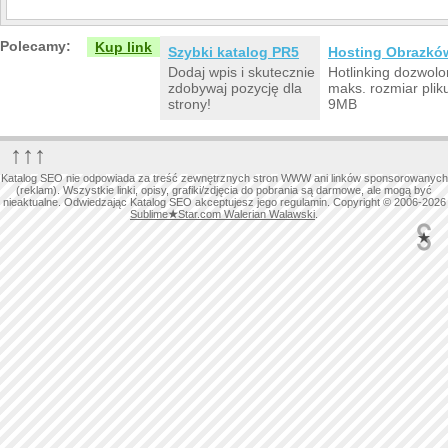
Polecamy:
Kup link
Szybki katalog PR5
Hosting Obrazkó
Dodaj wpis i skutecznie
Hotlinking dozwolo
zdobywaj pozycję dla
maks. rozmiar plik
strony!
9MB
↑↑↑
Katalog SEO nie odpowiada za treść zewnętrznych stron WWW ani linków sponsorowanych
(reklam). Wszystkie linki, opisy, grafiki/zdjęcia do pobrania są darmowe, ale mogą być
nieaktualne. Odwiedzając Katalog SEO akceptujesz jego regulamin. Copyright © 2006-2026
Sublime
★
Star.com Walerian Walawski
.