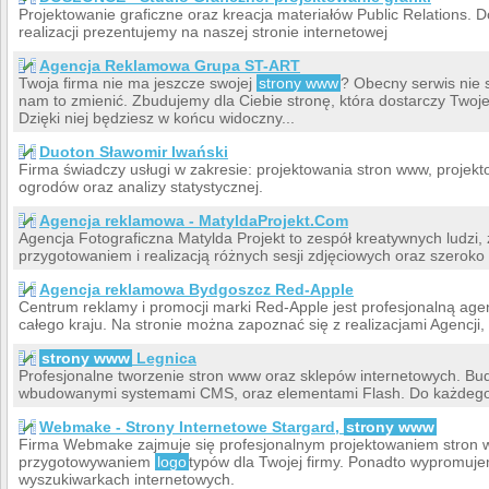
Projektowanie graficzne oraz kreacja materiałów Public Relations. 
realizacji prezentujemy na naszej stronie internetowej
Agencja Reklamowa Grupa ST-ART
Twoja firma nie ma jeszcze swojej
strony www
? Obecny serwis nie 
nam to zmienić. Zbudujemy dla Ciebie stronę, która dostarczy Twojem
Dzięki niej będziesz w końcu widoczny...
Duoton Sławomir Iwański
Firma świadczy usługi w zakresie: projektowania stron www, projekt
ogrodów oraz analizy statystycznej.
Agencja reklamowa - MatyldaProjekt.Com
Agencja Fotograficzna Matylda Projekt to zespół kreatywnych ludzi,
przygotowaniem i realizacją różnych sesji zdjęciowych oraz szerok
Agencja reklamowa Bydgoszcz Red-Apple
Centrum reklamy i promocji marki Red-Apple jest profesjonalną age
całego kraju. Na stronie można zapoznać się z realizacjami Agencji,
strony www
Legnica
Profesjonalne tworzenie stron www oraz sklepów internetowych. Bud
wbudowanymi systemami CMS, oraz elementami Flash. Do każdego k
Webmake - Strony Internetowe Stargard,
strony www
Firma Webmake zajmuje się profesjonalnym projektowaniem stron 
przygotowywaniem
logo
typów dla Twojej firmy. Ponadto wypromuje
wyszukiwarkach internetowych.