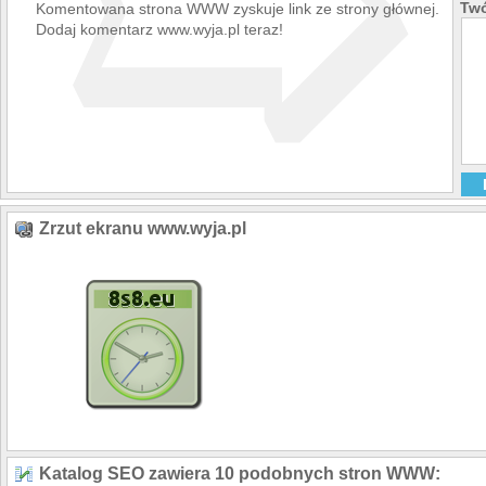
➯
Twó
Komentowana strona WWW zyskuje link ze strony głównej.
Dodaj komentarz www.wyja.pl teraz!
Zrzut ekranu www.wyja.pl
Katalog SEO zawiera 10 podobnych stron WWW: