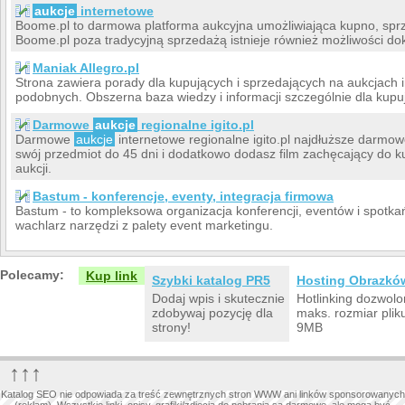
aukcje
internetowe
Boome.pl to darmowa platforma aukcyjna umożliwiająca kupno, spr
Boome.pl poza tradycyjną sprzedażą istnieje również możliwości 
Maniak Allegro.pl
Strona zawiera porady dla kupujących i sprzedających na aukcjach i
podobnych. Obszerna baza wiedzy i informacji szczególnie dla kupuj
Darmowe
aukcje
regionalne igito.pl
Darmowe
aukcje
internetowe regionalne igito.pl najdłuższe darmo
swój przedmiot do 45 dni i dodatkowo dodasz film zachęcający do 
aukcji.
Bastum - konferencje, eventy, integracja firmowa
Bastum - to kompleksowa organizacja konferencji, eventów i spotka
wachlarz narzędzi z palety event marketingu.
Polecamy:
Kup link
Szybki katalog PR5
Hosting Obrazkó
Dodaj wpis i skutecznie
Hotlinking dozwolo
zdobywaj pozycję dla
maks. rozmiar plik
strony!
9MB
↑↑↑
Katalog SEO nie odpowiada za treść zewnętrznych stron WWW ani linków sponsorowanych