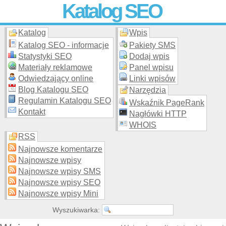
Katalog SEO
Katalog
Wpis
Skuteczna i
etyczna
promocja stron WWW –
dodaj stronę
do
moderowanego katalogu za darmo!
Katalog SEO - informacje
Pakiety SMS
Statystyki SEO
Dodaj wpis
Materiały reklamowe
Panel wpisu
Odwiedzający online
Linki wpisów
Blog Katalogu SEO
Narzędzia
Regulamin Katalogu SEO
Wskaźnik PageRank
Kontakt
Nagłówki HTTP
WHOIS
RSS
Najnowsze komentarze
Najnowsze wpisy
Najnowsze wpisy SMS
Najnowsze wpisy SEO
Najnowsze wpisy Mini
Wyszukiwarka: