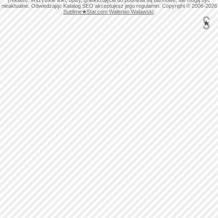
(reklam). Wszystkie linki, opisy, grafiki/zdjęcia do pobrania są darmowe, ale mogą być
nieaktualne. Odwiedzając Katalog SEO akceptujesz jego regulamin. Copyright © 2006-2026
Sublime
★
Star.com Walerian Walawski
.