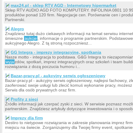
max24.pl - sklep RTV AGD - Internetowy hipermarket
Sklep RTV AUDIO AGD FOTO KOMPUTERY. INFOLINIA 0801 10 99 9
produktów ponad 120 firm. Negocjacje cen. Porównanie cen i produ
Partnerski.
Alegro
Znajdziesz tutaj dużo ciekawych informacji na temat serwisu internet
śmieszne
aukcje
, informacje o programie partnerskim. Podstawow
aukcyjnego Alegro. Z tą stroną rozpoczniesz...
GG Integra - imprezy integracyjne, spotkania
Nasze motto - integracja to podstawa. G&G Integra to niezapomnia
wyja
zdów, spotkań, imprez integracyjnych oraz szkoleń i team bui
rozwiązania z dozą poczucia humoru i...
Bazar-pracy.pl - aukcyjny serwis ogłoszeniowy
Bazar-pracy.pl - aukcyjny serwis ogłoszeniowy, najlepsi fachowcy, zl
zaoferować swoje usługi lub zlecić komuś wykonanie pracy, możesz 
Serwis dla osób prywatnych oraz firm.
Profity z sieci
Źródło informacji jak czerpać zyski z sieci. W serwisie poznasz moż
partnerskim. Znajdziesz artykuły dotyczące inwestowania i o sposob
Imprezy dla firm
Destiro to nietypowe rozwiązania w zakresie planowania imprez fi
miejscu na świecie. Zorganizujemy dla Twojej firmy event, spotkanie,