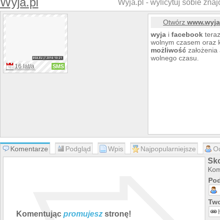
Wyja.pl
Wyja.pl - wylicytuj sobie zna
Otwórz
www.wyja
wyja
i
facebook
tera
wolnym czasem oraz k
możliwość
założenia 
wolnego czasu.
16 lat/a
SMS
Komentarze
Podgląd
Wpis
Najpopularniejsze
O
Sk
Kom
Pod
Two
Komentując
promujesz
stronę!