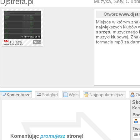
Djstrefa.pl
Muzyka, Sety, Clubb
Otwórz
www.djstr
Miejsce w którym znaj
największych klubów 
sprzęt
u muzycznego i
muzyki klubowej. Zna
formacie mp3 za dar
18 lat/a
Mini
Komentarze
Podgląd
Wpis
Najpopularniejsze
O
Sko
Kom
Pod
Two
Komentując
promujesz
stronę!