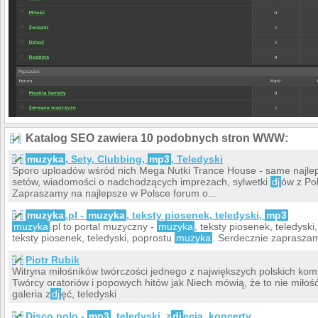
Katalog SEO zawiera 10 podobnych stron WWW:
muzyka
, Sety, Clubbing,
mp3
, Teledyski
Sporo uploadów wśród nich Mega Nutki Trance House - same najle
setów, wiadomości o nadchodzących imprezach, sylwetki
dj
ów z Pols
Zapraszamy na najlepsze w Polsce forum o...
muzyka
.pl -
muzyka
, teksty piosenek, teledyski,
mp3
muzyka
.pl to portal muzyczny -
muzyka
, teksty piosenek, teledyski
teksty piosenek, teledyski, poprostu
muzyka
. Serdecznie zaprasza
Piotr Rubik
Witryna miłośników twórczości jednego z największych polskich komp
Twórcy oratoriów i popowych hitów jak Niech mówią, że to nie miło
galeria z
dj
ęć, teledyski
Disco polo -
mp3
, teledyski, z
dj
ęcia, koncerty