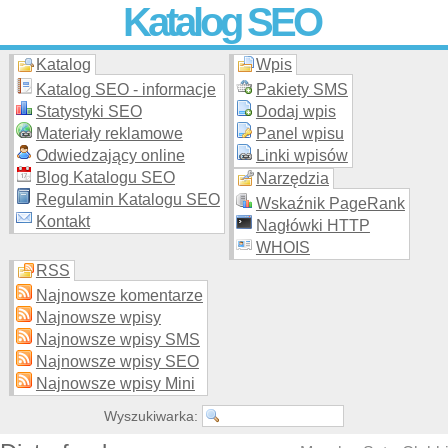
Katalog SEO
Katalog
Wpis
Skuteczna i
etyczna
promocja stron WWW –
dodaj stronę
do
moderowanego katalogu za darmo!
Katalog SEO - informacje
Pakiety SMS
Statystyki SEO
Dodaj wpis
Materiały reklamowe
Panel wpisu
Odwiedzający online
Linki wpisów
Blog Katalogu SEO
Narzędzia
Regulamin Katalogu SEO
Wskaźnik PageRank
Kontakt
Nagłówki HTTP
WHOIS
RSS
Najnowsze komentarze
Najnowsze wpisy
Najnowsze wpisy SMS
Najnowsze wpisy SEO
Najnowsze wpisy Mini
Wyszukiwarka: