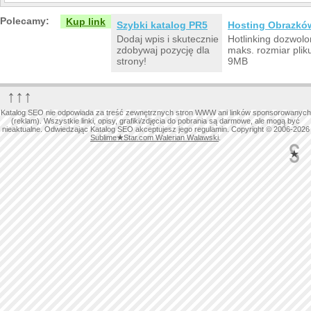
Polecamy:
Kup link
Szybki katalog PR5
Hosting Obrazkó
Dodaj wpis i skutecznie
Hotlinking dozwolo
zdobywaj pozycję dla
maks. rozmiar plik
strony!
9MB
↑↑↑
Katalog SEO nie odpowiada za treść zewnętrznych stron WWW ani linków sponsorowanych
(reklam). Wszystkie linki, opisy, grafiki/zdjęcia do pobrania są darmowe, ale mogą być
nieaktualne. Odwiedzając Katalog SEO akceptujesz jego regulamin. Copyright © 2006-2026
Sublime
★
Star.com Walerian Walawski
.