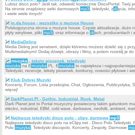
Lubisz disco polo? Jeśli tak, odwiedź koniecznie DiscoPortal. Twój p
Na stronie znajdziesz setki darmowych
mp3
, teledyski, z
dj
ęcia, in
i wiele wiele innych!
in.da.house - wszystko o muzyce House
Polskojęzyczna strona o muzyce house. Częste aktualizacje, dużo 
płyty winylowe, pliki
mp3
) oraz informacje o
dj
ach, producentach i a
MediaDeling
Media Deling jest serwisem, dzięki któremu możesz dzielić się z przy
Multimedialnymi! Dodaj dźwięk, obrazy i filmy, a potem roześlij je d
muzyka
- teksty piosenek, teledyski
muzyka
na E
muzyka
.PL. E
muzyka
to największa i najpopularniej
Teledyski, recenzje, teksty piosenek, konkursy, nowości płytowe i wie
Klub Dobrej Muzyki
Koncerty, Forum, Lista przebojów, Chat, Ogłoszenia, Publicystyka, Ś
więcej!
DarkPlanet.Pl - Gothic, Industrial, Rock, Metal
Dark Planet jest to Portal muzyczny poswiecony takim gatunkom muz
electro, industrial, EBM, cold wave, darkwave, neofolk, ambient, met
Najlepsze teledyski disco polo - clipy, darmowe
mp3
Najlepsze teledyski disco polo na eClipy.net - Disco Polo Teledyski. 
Polo
muzyka
, Teledyski discopolo, Koncerty, Zespoły, Darmowe
mp